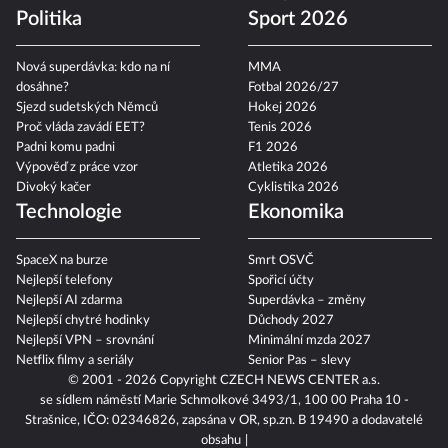
6 lehkých letních salátů
Politika
Sport 2026
Nová superdávka: kdo na ní
MMA
dosáhne?
Fotbal 2026/27
Sjezd sudetských Němců
Hokej 2026
Proč vláda zavádí EET?
Tenis 2026
Padni komu padni
F1 2026
Výpověď z práce vzor
Atletika 2026
Divoký kačer
Cyklistika 2026
Technologie
Ekonomika
SpaceX na burze
Smrt OSVČ
Nejlepší telefony
Spořicí účty
Nejlepší AI zdarma
Superdávka – změny
Nejlepší chytré hodinky
Důchody 2027
Nejlepší VPN – srovnání
Minimální mzda 2027
Netflix filmy a seriály
Senior Pas – slevy
© 2001 - 2026 Copyright
CZECH NEWS CENTER a.s.
se sídlem náměstí Marie Schmolkové 3493/1, 100 00 Praha 10 -
Strašnice, IČO: 02346826, zapsána v OR, sp.zn. B 19490 a dodavatelé