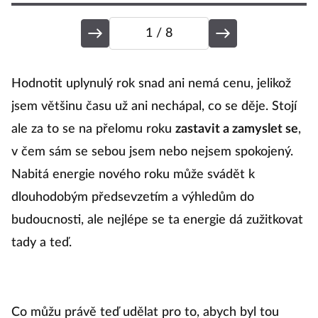
1
/ 8
U
Hodnotit uplynulý rok snad ani nemá cenu, jelikož
b
jsem většinu času už ani nechápal, co se děje. Stojí
ale za to se na přelomu roku
zastavit a zamyslet se
,
v čem sám se sebou jsem nebo nejsem spokojený.
V
Nabitá energie nového roku může svádět k
ná
dlouhodobým předsevzetím a výhledům do
sl
budoucnosti, ale nejlépe se ta energie dá zužitkovat
t
tady a teď.
t
t
ho