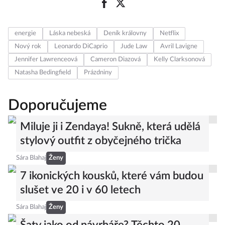
energie
Láska nebeská
Deník královny
Netflix
Nový rok
Leonardo DiCaprio
Jude Law
Avril Lavigne
Jennifer Lawrenceová
Cameron Diazová
Kelly Clarksonová
Natasha Bedingfield
Prázdniny
Doporučujeme
Miluje ji i Zendaya! Sukně, která udělá
stylový outfit z obyčejného trička
Sára Blahaj
Ženy
7 ikonických kousků, které vám budou
slušet ve 20 i v 60 letech
Sára Blahaj
Ženy