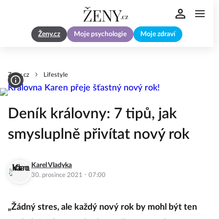
Ženy.cz
Moje psychologie
Moje zdraví
Zeny.cz
Lifestyle
Deník královny: 7 tipů, jak
smysluplně přivítat nový rok
Karel Vladyka
·
30. prosince 2021
07:00
„Žádný stres, ale každý nový rok by mohl být ten