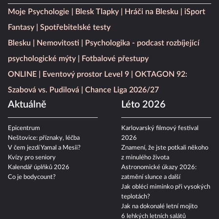
Moje Psychologie
Blesk Tlapky
Hráči na Blesku
iSport
Fantasy
Spotřebitelské testy
Blesku
Nemovitosti
Psychologika - podcast rozbíjející
psychologické mýty
Fotbalové přestupy
ONLINE
Eventový prostor Level 9
OKTAGON 92:
Szabová vs. Pudilová
Chance Liga 2026/27
Aktuálně
Léto 2026
Epicentrum
Karlovarský filmový festival
Neštovice: příznaky, léčba
2026
V čem jezdí Yamal a Mesii?
Znamení, že jste potkali někoho
Kvízy pro seniory
z minulého života
Kalendář úplňků 2026
Astronomické úkazy 2026:
Co je bodycount?
zatmění slunce a další
Jak obléci miminko při vysokých
teplotách?
Jak na dokonalé letní mojito