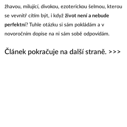
d
Co můžu právě teď udělat pro to, abych byl tou
žhavou, milující, divokou, ezoterickou šelmou, kterou
se vevnitř cítím být, i když
život není a nebude
perfektní
? Tuhle otázku si sám pokládám a v
novoročním dopise na ni sám sobě odpovídám.
Článek pokračuje na další straně. >>>