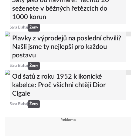
Šaty jako od návrháře? Těchto 20
seženete v běžných řetězcích do
1000 korun
Sára Blahaj
Ženy
Plavky z výprodejů na poslední chvíli?
Našli jsme ty nejlepší pro každou
postavu
Sára Blahaj
Ženy
Od šatů z roku 1952 k ikonické
kabelce: Proč všichni chtějí Dior
Cigale
Sára Blahaj
Ženy