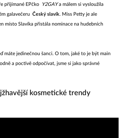
bře přijímané EPčko
Y2GAY
a málem si vysloužila
kém galavečeru
Český slavík
. Miss Petty je ale
den místo Slavíka přistála nominace na hudebních
teď máte jedinečnou šanci. O tom, jaké to je být main
hodně a poctivě odpočívat, jsme si jako správné
jžhavější kosmetické trendy