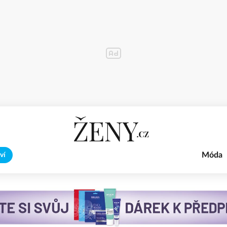
Móda
ví