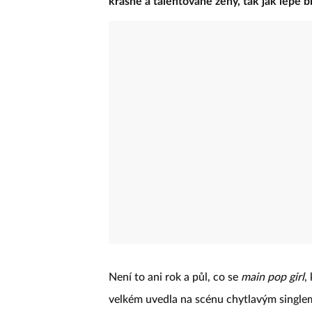
krásné a talentované ženy, tak jak lépe 
Není to ani rok a půl, co se
main pop girl
,
velkém uvedla na scénu chytlavým singl