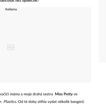
bilancovat než společně?
 kočičí máma a moje drahá sestra
Miss Petty
ve
em
Plastics
. Od té doby stihla vydat několik bangerů