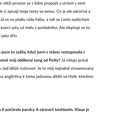
větší prostor se s lidmi propojit a strávit s nimi
jak si zpívají moje texty se mnou. Co je ale náročné a
. Já se na pódiu ráda hýbu, a tak se často zadýchám
onci setu už melu z posledního. Ale zlepšuje se to.
 jako dřív.
jsem to zažila, když jsem s tebou vystupovala s
stně tvůj oblíbený song od Petty?
Já miluju právě
ou teď děláš rozhovor. Je to můj nejméně streamovaný
a angličtiny k tomu jednomu dítěti ve třídě, kterému
 ti počůrala paruky. A zároveň souhlasím, Klaun je