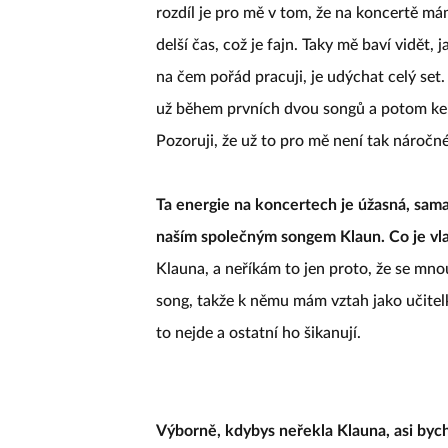
rozdíl je pro mě v tom, že na koncertě mám 
delší čas, což je fajn. Taky mě baví vidět, 
na čem pořád pracuji, je udýchat celý set
už během prvních dvou songů a potom ke k
Pozoruji, že už to pro mě není tak náročné
Ta energie na koncertech je úžasná, sama 
naším společným songem Klaun. Co je vla
Klauna, a neříkám to jen proto, že se mn
song, takže k němu mám vztah jako učitelk
to nejde a ostatní ho šikanují.
Výborně, kdybys neřekla Klauna, asi bych