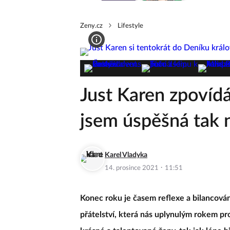
Zeny.cz
Lifestyle
Just Karen zpovíd
jsem úspěšná tak 
Karel Vladyka
·
14. prosince 2021
11:51
Konec roku je časem reflexe a bilancován
přátelství, která nás uplynulým rokem pro