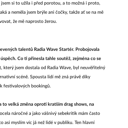
jsem si to užila i před porotou, a to možná i proto,
raká a neměla jsem brýle ani čočky, takže ať se na mě
tavovat, že mě naprosto žerou.
bjevených talentů Radia Wave Startér. Probojovala
 úspěch. Co ti přinesla tahle soutěž, zejména co se
 který jsem dostala od Radia Wave, byl neuvěřitelný
rnativní scéně. Spousta lidí mě zná právě díky
ik festivalových bookingů.
la to velká změna oproti kratším drag shows, na
ocela náročné a jako vášnivý sebekritik mám často
 to asi myslím víc já než lidé v publiku. Ten hlavní