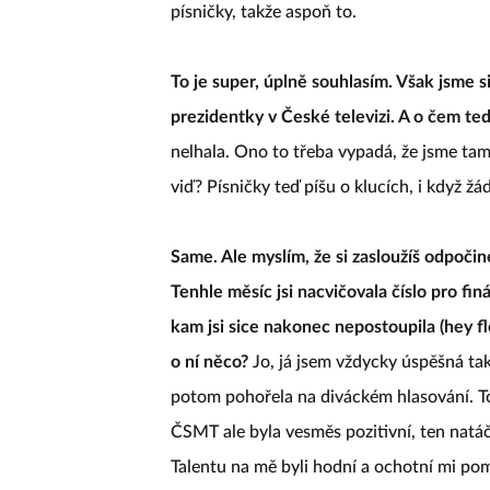
písničky, takže aspoň to.
To je super, úplně souhlasím. Však jsme s
prezidentky v České televizi. A o čem te
nelhala. Ono to třeba vypadá, že jsme tam
viď? Písničky teď píšu o klucích, i když 
Same. Ale myslím, že si zasloužíš odpoči
Tenhle měsíc jsi nacvičovala číslo pro fi
kam jsi sice nakonec nepostoupila (hey fl
o ní něco?
Jo, já jsem vždycky úspěšná ta
potom pohořela na diváckém hlasování. To
ČSMT ale byla vesměs pozitivní, ten natá
Talentu na mě byli hodní a ochotní mi po