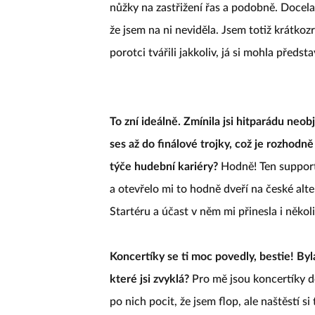
nůžky na zastřižení řas a podobně. Docela 
že jsem na ni neviděla. Jsem totiž krátkoz
porotci tvářili jakkoliv, já si mohla předs
To zní ideálně. Zmínila jsi hitparádu neo
ses až do finálové trojky, což je rozhodně
týče hudební kariéry?
Hodně! Ten support,
a otevřelo mi to hodně dveří na české alte
Startéru a účast v něm mi přinesla i někol
Koncertíky se ti moc povedly, bestie! By
které jsi zvyklá?
Pro mě jsou koncertíky d
po nich pocit, že jsem flop, ale naštěstí si