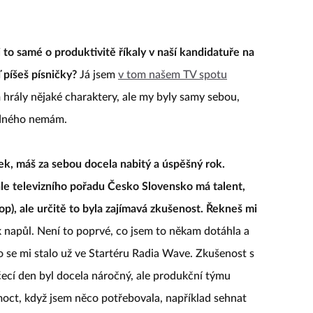
i to samé o produktivitě říkaly v naší kandidatuře na
ď píšeš písničky?
Já jsem
v tom našem TV spotu
 hrály nějaké charaktery, ale my byly samy sebou,
žádného nemám.
nek, máš za sebou docela nabitý a úspěšný rok.
nále televizního pořadu Česko Slovensko má talent,
op), ale určitě to byla zajímavá zkušenost. Řekneš mi
k napůl. Není to poprvé, co jsem to někam dotáhla a
 se mi stalo už ve Startéru Radia Wave. Zkušenost s
čecí den byl docela náročný, ale produkční týmu
moct, když jsem něco potřebovala, například sehnat