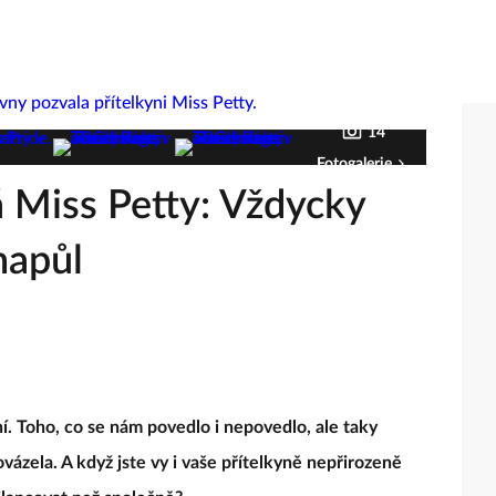
14
Fotogalerie
á Miss Petty: Vždycky
napůl
í. Toho, co se nám povedlo i nepovedlo, ale taky
vázela. A když jste vy i vaše přítelkyně nepřirozeně