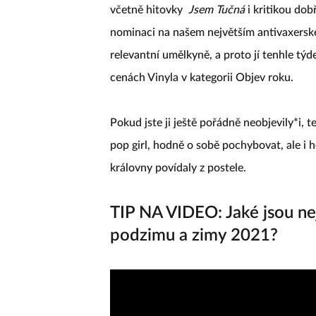
včetně hitovky
Jsem Tučná
i kritikou do
nominaci na našem největším antivaxers
relevantní umělkyně, a proto jí tenhle tý
cenách Vinyla v kategorii Objev roku.
Pokud jste ji ještě pořádně neobjevily­*i, 
pop girl, hodně o sobě pochybovat, ale i 
královny povídaly z postele.
TIP NA VIDEO: Jaké jsou ne
podzimu a zimy 2021?