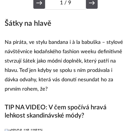
1
/ 9
Šátky na hlavě
K
Na piráta, ve stylu bandana i à la babuška – stylové
Z
návštěvnice kodaňského fashion weeku definitivně
n
stvrzují šátek jako módní doplněk, který patří na
ob
hlavu. Teď jen kdyby se spolu s ním prodávala i
o
dávka odvahy, která vás donutí nesundat ho za
mů
prvním rohem, že?
p
fu
TIP NA VIDEO: V čem spočívá hravá
lehkost skandinávské módy?
Ko