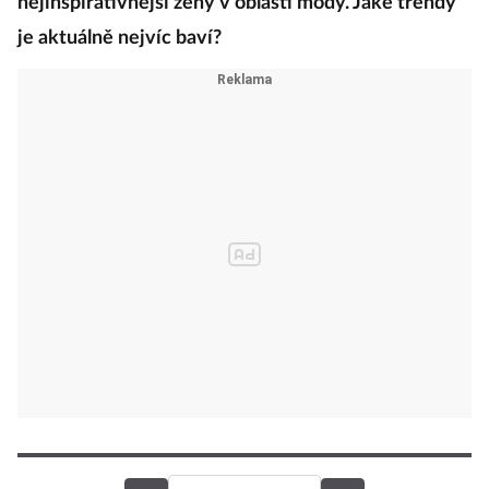
nejinspirativnější ženy v oblasti módy. Jaké trendy
je aktuálně nejvíc baví?