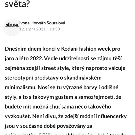
světa?
Ivona Horváth Souralová
·
12. srpna 2021
13:30
Dnešním dnem končí v Kodani fashion week pro
jaro a léto 2022. Vedle udržitelnosti se zájmu těší
zejména zdejší street style, který naprosto válcuje
stereotypní představy o skandinávském
minimalismu. Nosí se tu výrazné barvy i odlišné
styly, a to s takovým gustem a samozřejmostí, že
budete mít možná chuť sama něco takového
vyzkoušet. Není divu, že zdejší módní influencerky
jsou v současné době považovány za