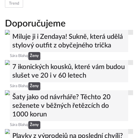
Trend
Doporučujeme
Miluje ji i Zendaya! Sukně, která udělá
stylový outfit z obyčejného trička
Sára Blahaj
Ženy
7 ikonických kousků, které vám budou
slušet ve 20 i v 60 letech
Sára Blahaj
Ženy
Šaty jako od návrháře? Těchto 20
seženete v běžných řetězcích do
1000 korun
Sára Blahaj
Ženy
Plavky z výprodejů na poslední chvíli?