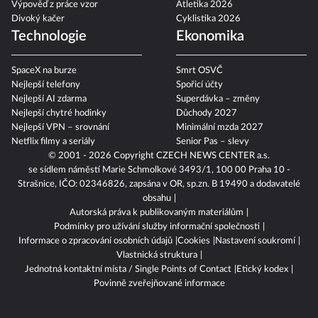
Výpověď z práce vzor
Atletika 2026
Divoký kačer
Cyklistika 2026
Technologie
Ekonomika
SpaceX na burze
Smrt OSVČ
Nejlepší telefony
Spořicí účty
Nejlepší AI zdarma
Superdávka – změny
Nejlepší chytré hodinky
Důchody 2027
Nejlepší VPN – srovnání
Minimální mzda 2027
Netflix filmy a seriály
Senior Pas – slevy
© 2001 - 2026 Copyright
CZECH NEWS CENTER a.s.
se sídlem náměstí Marie Schmolkové 3493/1, 100 00 Praha 10 -
Strašnice, IČO: 02346826, zapsána v OR, sp.zn. B 19490 a dodavatelé
obsahu
Autorská práva k publikovaným materiálům
Podmínky pro užívání služby informační společnosti
Informace o zpracování osobních údajů
Cookies
Nastavení soukromí
Vlastnická struktura
Jednotná kontaktní místa / Single Points of Contact
Etický kodex
Povinně zveřejňované informace