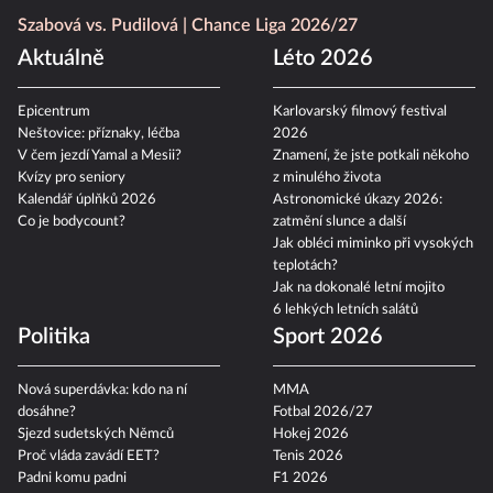
Szabová vs. Pudilová
Chance Liga 2026/27
Aktuálně
Léto 2026
Epicentrum
Karlovarský filmový festival
Neštovice: příznaky, léčba
2026
V čem jezdí Yamal a Mesii?
Znamení, že jste potkali někoho
Kvízy pro seniory
z minulého života
Kalendář úplňků 2026
Astronomické úkazy 2026:
Co je bodycount?
zatmění slunce a další
Jak obléci miminko při vysokých
teplotách?
Jak na dokonalé letní mojito
6 lehkých letních salátů
Politika
Sport 2026
Nová superdávka: kdo na ní
MMA
dosáhne?
Fotbal 2026/27
Sjezd sudetských Němců
Hokej 2026
Proč vláda zavádí EET?
Tenis 2026
Padni komu padni
F1 2026