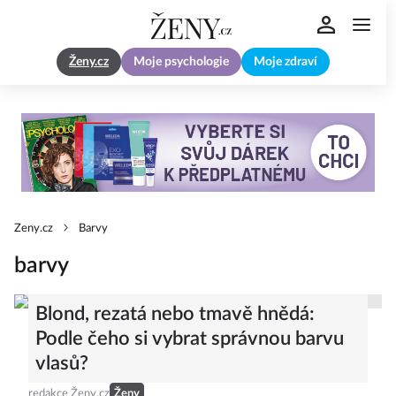
Ženy.cz
Moje psychologie
Moje zdraví
Zeny.cz
Barvy
barvy
Blond, rezatá nebo tmavě hnědá:
Podle čeho si vybrat správnou barvu
vlasů?
redakce Ženy.cz
Ženy