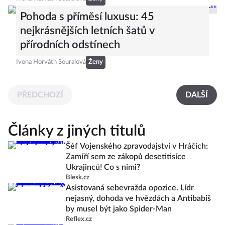
Pohoda s příměsí luxusu: 45
nejkrásnějších letních šatů v
přírodních odstínech
Ivona Horváth Souralová
Ženy
PŘEDCHOZÍ
DALŠÍ
Články z jiných titulů
Šéf Vojenského zpravodajství v Hráčích:
Zamíří sem ze zákopů desetitisíce
Ukrajinců! Co s nimi?
Blesk.cz
Asistovaná sebevražda opozice. Lídr
nejasný, dohoda ve hvězdách a Antibabiš
by musel být jako Spider-Man
Reflex.cz