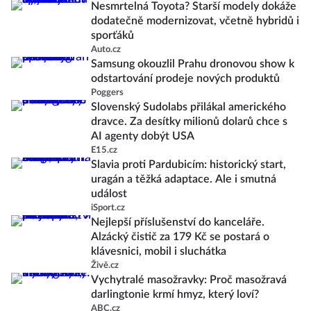
Nesmrtelná Toyota? Starší modely dokáže
dodatečně modernizovat, včetně hybridů i
sporťáků
Auto.cz
Samsung okouzlil Prahu dronovou show k
odstartování prodeje nových produktů
Poggers
Slovenský Sudolabs přilákal amerického
dravce. Za desítky milionů dolarů chce s
AI agenty dobýt USA
E15.cz
Slavia proti Pardubicím: historický start,
uragán a těžká adaptace. Ale i smutná
událost
iSport.cz
Nejlepší příslušenství do kanceláře.
Alzácký čistič za 179 Kč se postará o
klávesnici, mobil i sluchátka
Živě.cz
Vychytralé masožravky: Proč masožravá
darlingtonie krmí hmyz, který loví?
ABC.cz