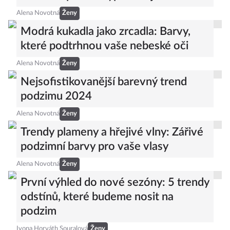
Alena Novotná
Ženy
Modrá kukadla jako zrcadla: Barvy,
které podtrhnou vaše nebeské oči
Alena Novotná
Ženy
Nejsofistikovanější barevný trend
podzimu 2024
Alena Novotná
Ženy
Trendy plameny a hřejivé vlny: Zářivé
podzimní barvy pro vaše vlasy
Alena Novotná
Ženy
První výhled do nové sezóny: 5 trendy
odstínů, které budeme nosit na
podzim
Ivona Horváth Souralová
Ženy