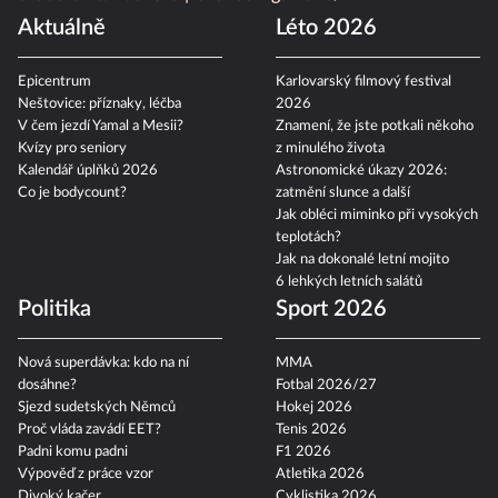
Aktuálně
Léto 2026
Epicentrum
Karlovarský filmový festival
Neštovice: příznaky, léčba
2026
V čem jezdí Yamal a Mesii?
Znamení, že jste potkali někoho
Kvízy pro seniory
z minulého života
Kalendář úplňků 2026
Astronomické úkazy 2026:
Co je bodycount?
zatmění slunce a další
Jak obléci miminko při vysokých
teplotách?
Jak na dokonalé letní mojito
6 lehkých letních salátů
Politika
Sport 2026
Nová superdávka: kdo na ní
MMA
dosáhne?
Fotbal 2026/27
Sjezd sudetských Němců
Hokej 2026
Proč vláda zavádí EET?
Tenis 2026
Padni komu padni
F1 2026
Výpověď z práce vzor
Atletika 2026
Divoký kačer
Cyklistika 2026