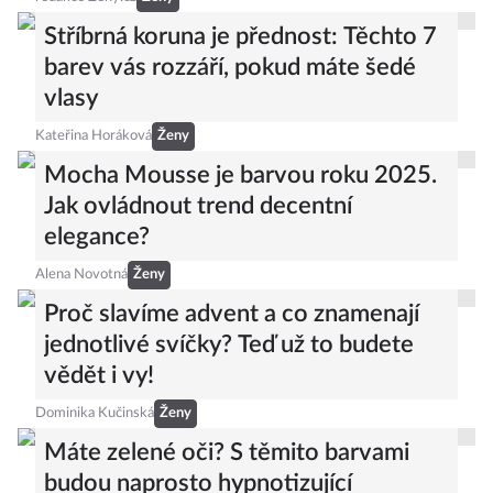
Stříbrná koruna je přednost: Těchto 7
barev vás rozzáří, pokud máte šedé
vlasy
Kateřina Horáková
Ženy
Mocha Mousse je barvou roku 2025.
Jak ovládnout trend decentní
elegance?
Alena Novotná
Ženy
Proč slavíme advent a co znamenají
jednotlivé svíčky? Teď už to budete
vědět i vy!
Dominika Kučinská
Ženy
Máte zelené oči? S těmito barvami
budou naprosto hypnotizující