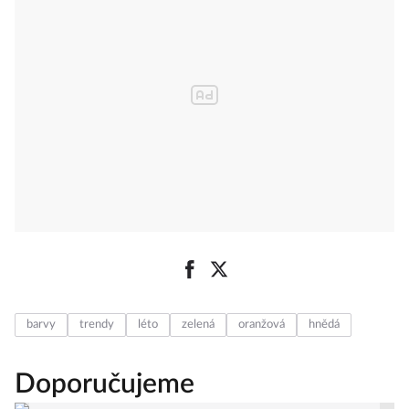
barvy
trendy
léto
zelená
oranžová
hnědá
Doporučujeme