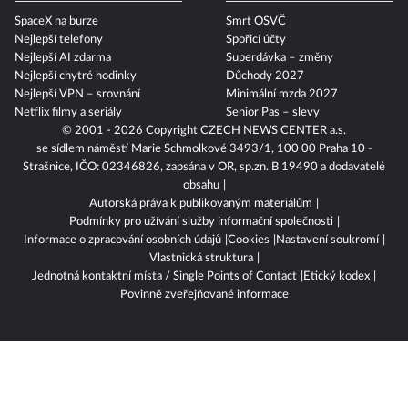
SpaceX na burze
Smrt OSVČ
Nejlepší telefony
Spořicí účty
Nejlepší AI zdarma
Superdávka – změny
Nejlepší chytré hodinky
Důchody 2027
Nejlepší VPN – srovnání
Minimální mzda 2027
Netflix filmy a seriály
Senior Pas – slevy
© 2001 - 2026 Copyright
CZECH NEWS CENTER a.s.
se sídlem náměstí Marie Schmolkové 3493/1, 100 00 Praha 10 -
Strašnice, IČO: 02346826, zapsána v OR, sp.zn. B 19490 a dodavatelé
obsahu
Autorská práva k publikovaným materiálům
Podmínky pro užívání služby informační společnosti
Informace o zpracování osobních údajů
Cookies
Nastavení soukromí
Vlastnická struktura
Jednotná kontaktní místa / Single Points of Contact
Etický kodex
Povinně zveřejňované informace