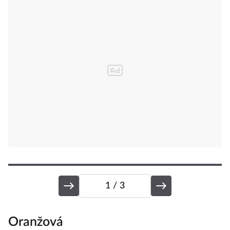
1
/ 3
Oranžová
H