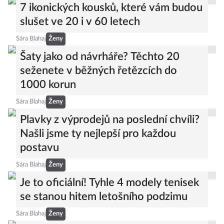
7 ikonických kousků, které vám budou
slušet ve 20 i v 60 letech
Sára Blahaj
Ženy
Šaty jako od návrháře? Těchto 20
seženete v běžných řetězcích do
1000 korun
Sára Blahaj
Ženy
Plavky z výprodejů na poslední chvíli?
Našli jsme ty nejlepší pro každou
postavu
Sára Blahaj
Ženy
Je to oficiální! Tyhle 4 modely tenisek
se stanou hitem letošního podzimu
Sára Blahaj
Ženy