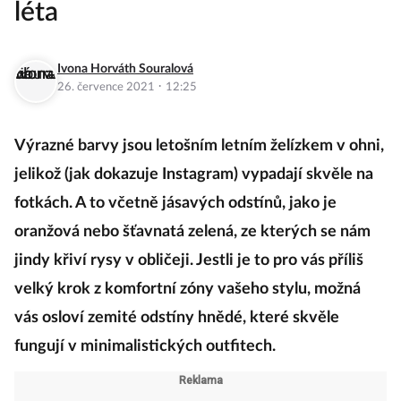
léta
Ivona Horváth Souralová
·
26. července 2021
12:25
Výrazné barvy jsou letošním letním želízkem v ohni,
jelikož (jak dokazuje Instagram) vypadají skvěle na
fotkách. A to včetně jásavých odstínů, jako je
oranžová nebo šťavnatá zelená, ze kterých se nám
jindy křiví rysy v obličeji. Jestli je to pro vás příliš
velký krok z komfortní zóny vašeho stylu, možná
vás osloví zemité odstíny hnědé, které skvěle
fungují v minimalistických outfitech.