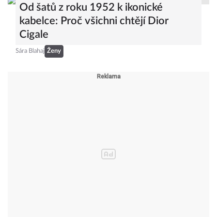
Od šatů z roku 1952 k ikonické
kabelce: Proč všichni chtějí Dior
Cigale
Sára Blahaj
Ženy