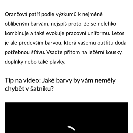
Oranžová patří podle výzkumů k nejméně
D
oblíbeným barvám, nejspíš proto, že se nelehko
ob
kombinuje a také evokuje pracovní uniformu. Letos
a
je ale především barvou, která vašemu outfitu dodá
so
potřebnou šťávu. Vsaďte přitom na ležérní kousky,
h
doplňky nebo také plavky.
n
Tip na video: Jaké barvy by vám neměly
chybět v šatníku?