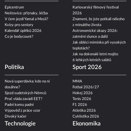
Epicentrum
Karlovarský filmový festival
Neštovice: příznaky, léčba
2026
V čem jezdí Yamal a Mesii?
Znamení, že jste potkali někoho
Kvízy pro seniory
z minulého života
Kalendář úplňků 2026
Astronomické úkazy 2026:
Co je bodycount?
zatmění slunce a další
Jak obléci miminko při vysokých
teplotách?
Jak na dokonalé letní mojito
6 lehkých letních salátů
Politika
Sport 2026
Nová superdávka: kdo na ní
MMA
dosáhne?
Fotbal 2026/27
Sjezd sudetských Němců
Hokej 2026
Proč vláda zavádí EET?
Tenis 2026
Padni komu padni
F1 2026
Výpověď z práce vzor
Atletika 2026
Divoký kačer
Cyklistika 2026
Technologie
Ekonomika