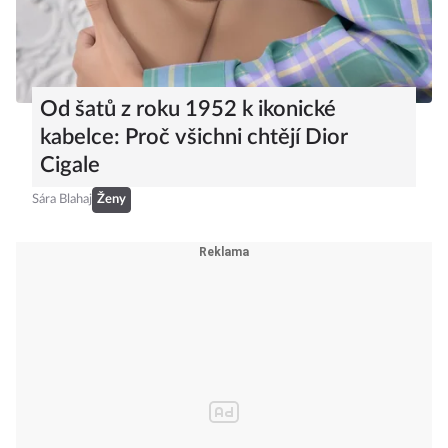
Od šatů z roku 1952 k ikonické
kabelce: Proč všichni chtějí Dior
Cigale
Sára Blahaj
Ženy