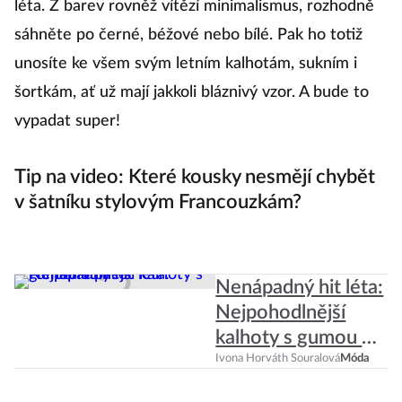
léta. Z barev rovněž vítězí minimalismus, rozhodně
s
sáhněte po černé, béžové nebo bílé. Pak ho totiž
s
unosíte ke všem svým letním kalhotám, sukním i
r
šortkám, ať už mají jakkoli bláznivý vzor. A bude to
st
vypadat super!
ša
Tip na video: Které kousky nesmějí chybět
v šatníku stylovým Francouzkám?
Nenápadný hit léta:
Nejpohodlnější
kalhoty s gumou v
pase
Ivona Horváth Souralová
Móda