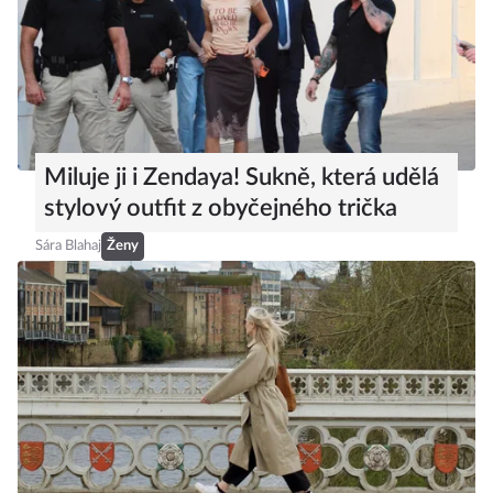
Miluje ji i Zendaya! Sukně, která udělá
stylový outfit z obyčejného trička
Sára Blahaj
Ženy