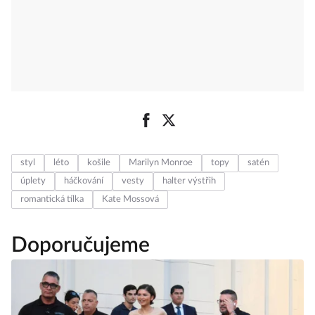
styl
léto
košile
Marilyn Monroe
topy
satén
úplety
háčkování
vesty
halter výstřih
romantická tílka
Kate Mossová
Doporučujeme