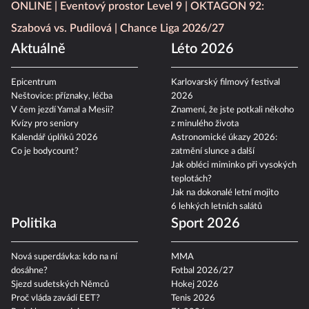
ONLINE
Eventový prostor Level 9
OKTAGON 92:
Szabová vs. Pudilová
Chance Liga 2026/27
Aktuálně
Léto 2026
Epicentrum
Karlovarský filmový festival
Neštovice: příznaky, léčba
2026
V čem jezdí Yamal a Mesii?
Znamení, že jste potkali někoho
Kvízy pro seniory
z minulého života
Kalendář úplňků 2026
Astronomické úkazy 2026:
Co je bodycount?
zatmění slunce a další
Jak obléci miminko při vysokých
teplotách?
Jak na dokonalé letní mojito
6 lehkých letních salátů
Politika
Sport 2026
Nová superdávka: kdo na ní
MMA
dosáhne?
Fotbal 2026/27
Sjezd sudetských Němců
Hokej 2026
Proč vláda zavádí EET?
Tenis 2026