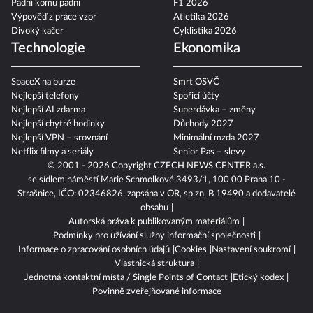
Padni komu padni
F1 2026
Výpověď z práce vzor
Atletika 2026
Divoký kačer
Cyklistika 2026
Technologie
Ekonomika
SpaceX na burze
Smrt OSVČ
Nejlepší telefony
Spořicí účty
Nejlepší AI zdarma
Superdávka – změny
Nejlepší chytré hodinky
Důchody 2027
Nejlepší VPN – srovnání
Minimální mzda 2027
Netflix filmy a seriály
Senior Pas – slevy
© 2001 - 2026 Copyright
CZECH NEWS CENTER a.s.
se sídlem náměstí Marie Schmolkové 3493/1, 100 00 Praha 10 -
Strašnice, IČO: 02346826, zapsána v OR, sp.zn. B 19490 a dodavatelé
obsahu
Autorská práva k publikovaným materiálům
Podmínky pro užívání služby informační společnosti
Informace o zpracování osobních údajů
Cookies
Nastavení soukromí
Vlastnická struktura
Jednotná kontaktní místa / Single Points of Contact
Etický kodex
Povinně zveřejňované informace