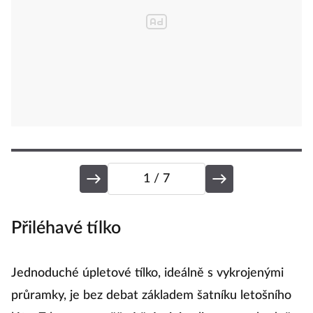
1
/ 7
Přiléhavé tílko
H
Jednoduché úpletové tílko, ideálně s vykrojenými
H
průramky, je bez debat základem šatníku letošního
ně