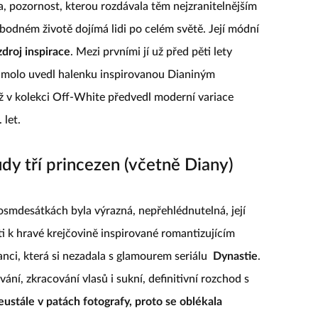
ka, pozornost, kterou rozdávala těm nejzranitelnějším
bodném životě dojímá lidi po celém světě. Její módní
droj inspirace
. Mezi prvními jí už před pěti lety
a molo uvedl halenku inspirovanou Dianiným
nž v kolekci Off-White předvedl moderní variace
 let.
dy tří princezen (včetně Diany)
osmdesátkách byla výrazná, nepřehlédnutelná, její
i k hravé krejčovině inspirované romantizujícím
nci, která si nezadala s glamourem seriálu
Dynastie
.
ání, zkracování vlasů i sukní, definitivní rozchod s
ustále v patách fotografy, proto se oblékala