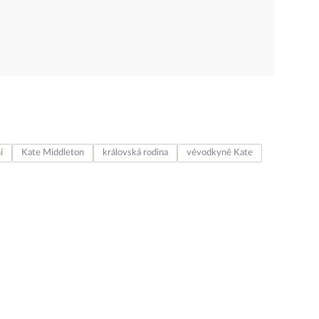
í
Kate Middleton
královská rodina
vévodkyně Kate