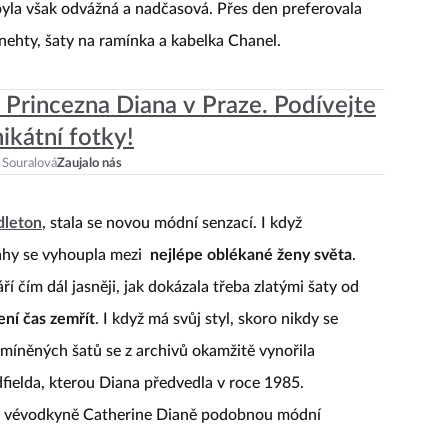
 byla však odvážná a nadčasová. Přes den preferovala
a nehty, šaty na ramínka a kabelka Chanel.
: Princezna Diana v Praze. Podívejte
nikátní fotky!
 Souralová
Zaujalo nás
dleton
, stala se novou módní senzací. I když
áhy se vyhoupla mezi
nejlépe oblékané ženy světa
.
í čím dál jasněji, jak dokázala třeba zlatými šaty od
ní čas zemřít
. I když má svůj styl, skoro nikdy se
zmíněných šatů se z archivů okamžitě vynořila
dfielda, kterou Diana předvedla v roce 1985.
la vévodkyně Catherine Dianě podobnou módní