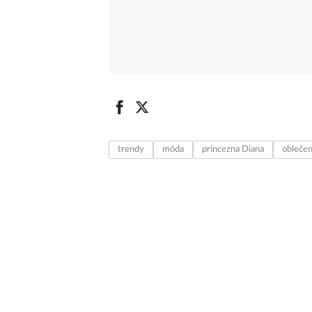
trendy
móda
princezna Diana
oblečen