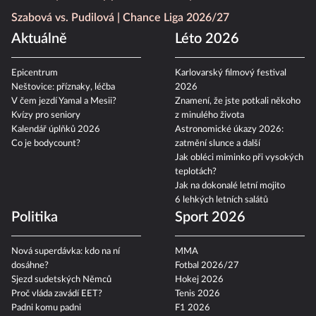
Szabová vs. Pudilová
Chance Liga 2026/27
Aktuálně
Léto 2026
Epicentrum
Karlovarský filmový festival
Neštovice: příznaky, léčba
2026
V čem jezdí Yamal a Mesii?
Znamení, že jste potkali někoho
Kvízy pro seniory
z minulého života
Kalendář úplňků 2026
Astronomické úkazy 2026:
Co je bodycount?
zatmění slunce a další
Jak obléci miminko při vysokých
teplotách?
Jak na dokonalé letní mojito
6 lehkých letních salátů
Politika
Sport 2026
Nová superdávka: kdo na ní
MMA
dosáhne?
Fotbal 2026/27
Sjezd sudetských Němců
Hokej 2026
Proč vláda zavádí EET?
Tenis 2026
Padni komu padni
F1 2026