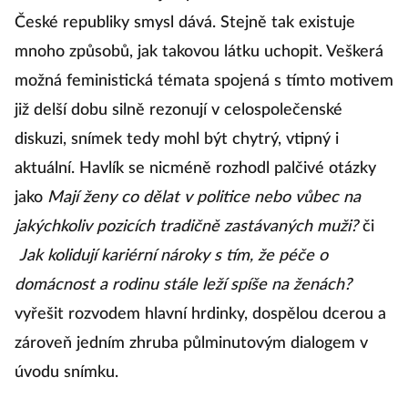
České republiky smysl dává. Stejně tak existuje
mnoho způsobů, jak takovou látku uchopit. Veškerá
možná feministická témata spojená s tímto motivem
již delší dobu silně rezonují v celospolečenské
diskuzi, snímek tedy mohl být chytrý, vtipný i
aktuální. Havlík se nicméně rozhodl palčivé otázky
jako
Mají ženy co dělat v politice nebo vůbec na
jakýchkoliv pozicích tradičně zastávaných muži?
či
Jak kolidují kariérní nároky s tím, že péče o
domácnost a rodinu stále leží spíše na ženách?
vyřešit rozvodem hlavní hrdinky, dospělou dcerou a
zároveň jedním zhruba půlminutovým dialogem v
úvodu snímku.