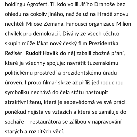
holdingu Agrofert. Ti, kdo volili Jiřího Drahoše bez
ohledu na cokoliv jiného, než že už na Hradě znovu
nechtěli Miloše Zemana. Fanoušci organizace Milion
chvilek pro demokracii. Diváky ze všech těchto
skupin může lákat nový český film
Prezidentka
.
Režisér
Rudolf Havlík
do něj zabalil zbožné přání,
které je všechny spojuje: navrátit tuzemskému
politickému prostředí a prezidentskému úřadu
úroveň. I proto filmař skrze až příliš jednoduchou
symboliku nechává do čela státu nastoupit
atraktivní ženu, která je sebevědomá ve své práci,
poněkud nejistá ve vztazích a která se zamiluje do
sochaře – restaurátora se zálibou v napravování
starých a rozbitých věcí.