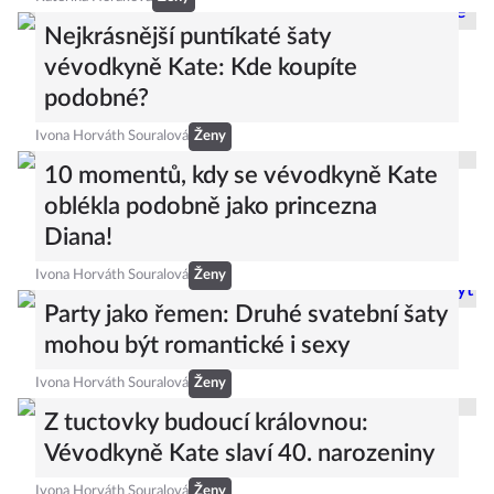
Nejkrásnější puntíkaté šaty
vévodkyně Kate: Kde koupíte
podobné?
Ivona Horváth Souralová
Ženy
10 momentů, kdy se vévodkyně Kate
oblékla podobně jako princezna
Diana!
Ivona Horváth Souralová
Ženy
Party jako řemen: Druhé svatební šaty
mohou být romantické i sexy
Ivona Horváth Souralová
Ženy
Z tuctovky budoucí královnou:
Vévodkyně Kate slaví 40. narozeniny
Ivona Horváth Souralová
Ženy