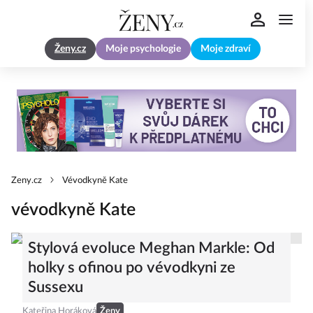
Ženy.cz
Moje psychologie
Moje zdraví
Zeny.cz
Vévodkyně Kate
vévodkyně Kate
Stylová evoluce Meghan Markle: Od
holky s ofinou po vévodkyni ze
Sussexu
Kateřina Horáková
Ženy