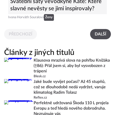
Svatební šaty vévodkyně Kate: Které
slavné nevěsty se jimi inspirovaly?
Ivona Horváth Souralová
Ženy
PŘEDCHOZÍ
DALŠÍ
Články z jiných titulů
Klausova mrazivá slova na pohřbu Knížáka
(†86): Přál jsem si, aby byl vysvobozen z
trápení
Blesk.cz
Jaké bude vyvíjet počasí? Až 45 stupňů,
což se dlouhodobě nedá vydržet, varuje
klimatolog Radim Tolasz
Reflex.cz
Perfektně udržovaná Škoda 110 L projela
Evropu a teď hledá nového dobrodruha.
Nezruinuje vás