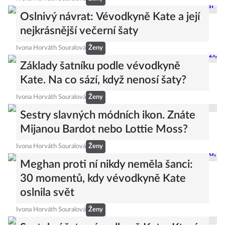
Oslnivý návrat: Vévodkyně Kate a její
nejkrásnější večerní šaty
Ivona Horváth Souralová
Ženy
Základy šatníku podle vévodkyně
Kate. Na co sází, když nenosí šaty?
Ivona Horváth Souralová
Ženy
Sestry slavných módních ikon. Znáte
Mijanou Bardot nebo Lottie Moss?
Ivona Horváth Souralová
Ženy
Meghan proti ní nikdy neměla šanci:
30 momentů, kdy vévodkyně Kate
oslnila svět
Ivona Horváth Souralová
Ženy