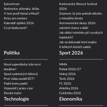
Epicentrum
Karlovarský filmový festival
Neštovice: příznaky, léčba
2026
V čem jezdí Yamal a Mesii?
Znamení, že jste potkali někoho
Kvízy pro seniory
z minulého života
Kalendář úplňků 2026
Astronomické úkazy 2026:
Co je bodycount?
zatmění slunce a další
Jak obléci miminko při vysokých
teplotách?
Jak na dokonalé letní mojito
6 lehkých letních salátů
Politika
Sport 2026
Nová superdávka: kdo na ní
MMA
dosáhne?
Fotbal 2026/27
Sjezd sudetských Němců
Hokej 2026
Proč vláda zavádí EET?
Tenis 2026
Padni komu padni
F1 2026
Výpověď z práce vzor
Atletika 2026
Divoký kačer
Cyklistika 2026
Technologie
Ekonomika