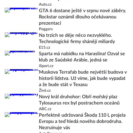
Auto.cz
GTA 6 dostane ještě v srpnu nové záběry.
Rockstar oznámil dlouho očekávanou
prezentaci
Poggers
Na trzích se děje něco nezvyklého.
Technologické firmy shánějí miliardy
E15.cz
Sparta má nabídku na Haraslína! Ozval se
klub ze Saúdské Arábie, jedná se
iSport.cz
Muskova Terrafab bude největší budova v
historii lidstva. Už víme, jak bude vypadat
a že bude stát v Texasu
Živě.cz
Nový král druhohor: Obří mořský plaz
Tylosaurus rex byl postrachem oceánů
ABC.cz
Perfektně udržovaná Škoda 110 L projela
Evropu a teď hledá nového dobrodruha.
Nezruinuje vás