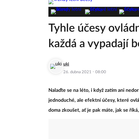
Tyhle účesy ovládn
každá a vypadají 
uki
·
26. dubna 2021
08:00
Nalaďte se na léto, i když zatím ani nedora
jednoduché, ale efektní účesy, které ovl
doma zkoušet, ať je pak máte, jak se říká