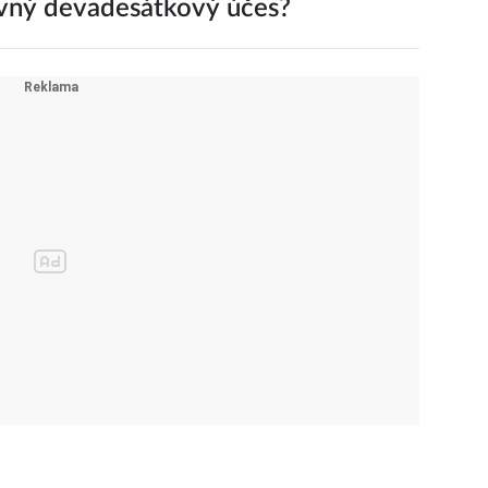
avný devadesátkový účes?