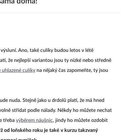
 sama doma!
výsluní. Ano, také culíky budou letos v létě
tí, že nejlepší variantou jsou ty nízké nebo středně
 uhlazené culíky
na nějaký čas zapomeňte, ty jsou
ude nuda. Stejně jako u drdolů platí, že má hned
volně střídat podle nálady. Někdy ho můžete nechat
se třeba
výběrem náušnic
, jindy ho můžete ozdobit
ž od loňského roku je také v kurzu takzvaný