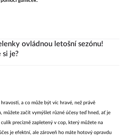
te pomocí gumiček.
elenky ovládnou letošní sezónu!
 si je?
hravosti, a co může být víc hravé, než právě
 můžete začít vymýšlet různé účesy teď hned, ať je
culík precizně zapletený v cop, který můžete na
čes je efektní, ale zároveň ho máte hotový opravdu