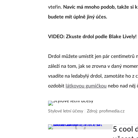
vteřin.
Navíc má mnoho podob, takže si kl
budete mít úplně jiný účes.
VIDEO: Zkuste drdol podle Blake Lively!
Drdol můžete umístit jen pár centimetrů n
záleží na tom, jak se zrovna v daný moment 
vsadíte na ledabylý drdol, zamotáte ho z
ozdobit
látkovou gumičkou
nebo nad něj 
Stylové letní účesy
|
Zdroj: profimedia.cz
5 cool 