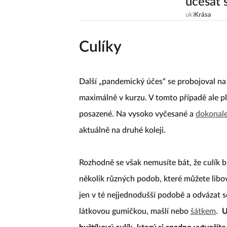
učesat
uki
Krása
Culíky
Další „pandemický účes“ se probojoval na 
maximálně v kurzu. V tomto případě ale pla
posazené. Na vysoko vyčesané a
dokonale
aktuálně na druhé koleji.
Rozhodně se však nemusíte bát, že culík b
několik různých podob, které můžete libo
jen v té nejjednodušší podobě a odvázat 
látkovou gumičkou, mašlí nebo
šátkem
.
U