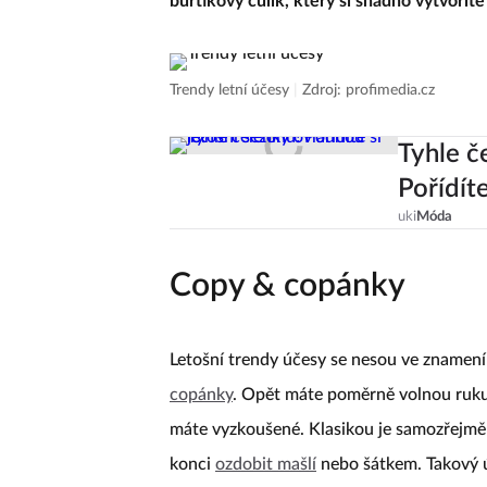
buřtíkový culík, který si snadno vytvoří
Trendy letní účesy
|
Zdroj: profimedia.cz
Tyhle č
Pořídíte
uki
Móda
Copy & copánky
Letošní trendy účesy se nesou ve znamení 
copánky
. Opět máte poměrně volnou ruku,
máte vyzkoušené. Klasikou je samozřejmě 
konci
ozdobit mašlí
nebo šátkem. Takový ú