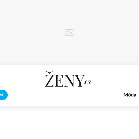
Móda
ví