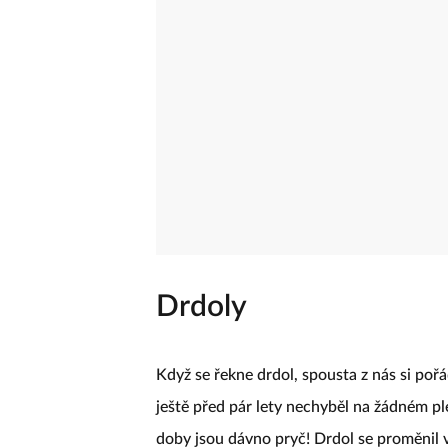
Drdoly
Když se řekne drdol, spousta z nás si poř
ještě před pár lety nechyběl na žádném ple
doby jsou dávno pryč! Drdol se proměnil 