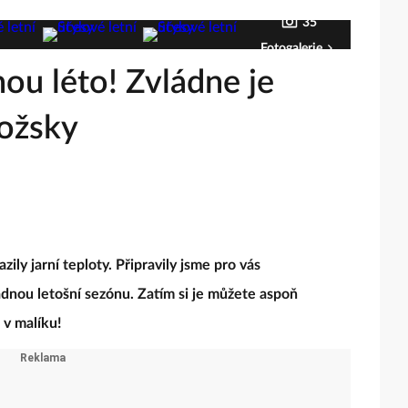
35
Fotogalerie
ou léto! Zvládne je
božsky
zily jarní teploty. Připravily jsme pro vás
ádnou letošní sezónu. Zatím si je můžete aspoň
, v malíku!