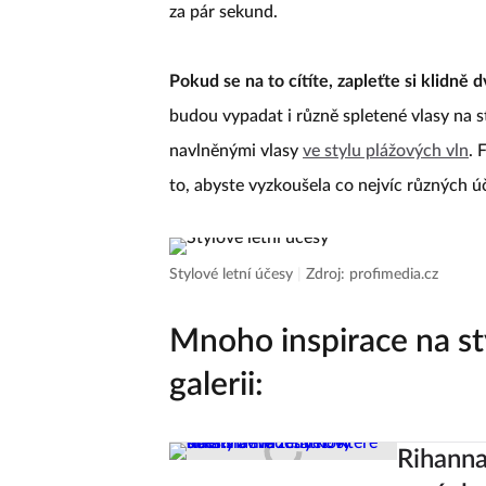
za pár sekund.
Pokud se na to cítíte, zapleťte si klidně
budou vypadat i různě spletené vlasy na s
navlněnými vlasy
ve stylu plážových vln
. 
to, abyste vyzkoušela co nejvíc různých ú
Stylové letní účesy
|
Zdroj: profimedia.cz
Mnoho inspirace na sty
galerii:
Rihanna