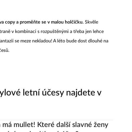
 dva copy a proměňte se v malou holčičku.
Skvěle
traně v kombinaci s rozpuštěnými a třeba jen lehce
Fantazii se meze nekladou! A léto bude dost dlouhé na
česů.
lové letní účesy najdete v
 má mullet! Které další slavné ženy