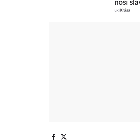
nosí sl
uki
Krása