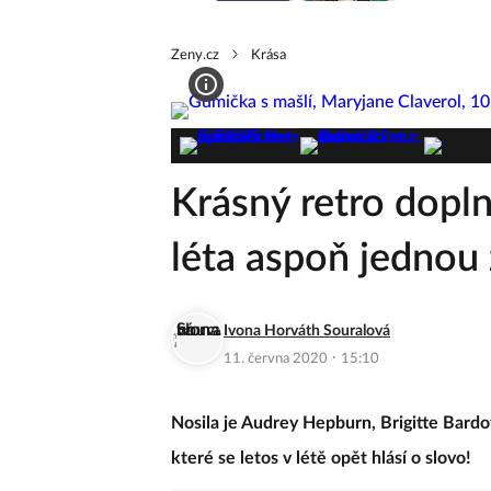
Zeny.cz
Krása
Krásný retro dopl
léta aspoň jednou 
Ivona Horváth Souralová
·
11. června 2020
15:10
Nosila je Audrey Hepburn, Brigitte Bardo
které se letos v létě opět hlásí o slovo!