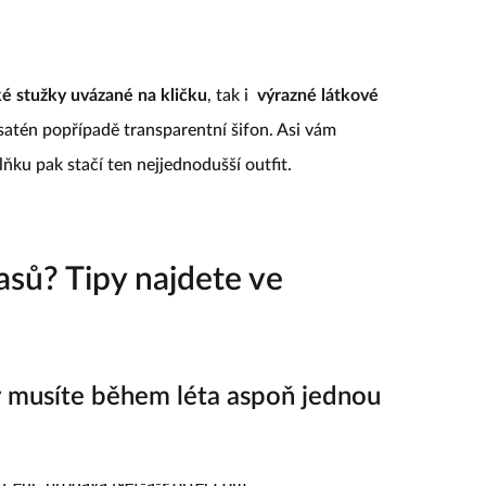
é stužky uvázané na kličku
, tak i
výrazné látkové
satén popřípadě transparentní šifon. Asi vám
ku pak stačí ten nejjednodušší outfit.
asů? Tipy najdete ve
ý musíte během léta aspoň jednou