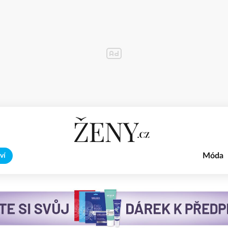
Móda
ví