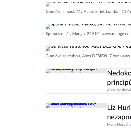
Gumička s mašlí, My Accessories London, 11,4
Spona s mašlí, Mango, 249 Kč, www.mango.c
Gumička se stuhou, Asos DESIGN, 7 eur, www
Nedoko
princip
Anna Nosková
Liz Hurl
nezapo
Ivona Horváth