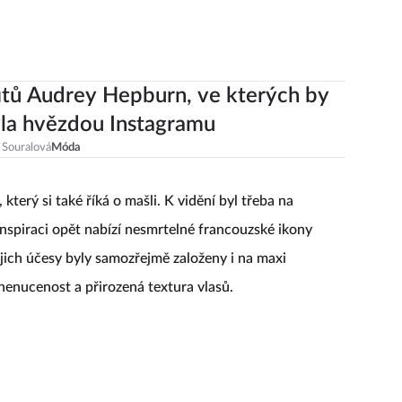
itů Audrey Hepburn, ve kterých by
la hvězdou Instagramu
 Souralová
Móda
, který si také říká o mašli. K vidění byl třeba na
nspiraci opět nabízí nesmrtelné francouzské ikony
jich účesy byly samozřejmě založeny i na maxi
 nenucenost a přirozená textura vlasů.