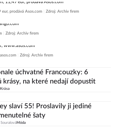
9 eur, prodává Asos.com
|
Zdroj: Archiv firem
om
|
Zdroj: Archiv firem
.asos.com
|
Zdroj: Archiv firem
nale úchvatné Francouzky: 6
ů krásy, na které nedají dopustit
Krása
ey slaví 55! Proslavily ji jediné
menutelné šaty
 Souralová
Móda