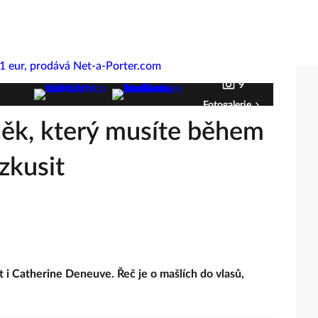
9
Fotogalerie
něk, který musíte během
zkusit
t i Catherine Deneuve. Řeč je o mašlích do vlasů,