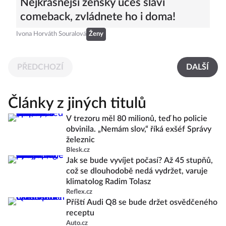
Nejkrásnější ženský účes slaví
comeback, zvládnete ho i doma!
Ivona Horváth Souralová
Ženy
PŘEDCHOZÍ
DALŠÍ
Články z jiných titulů
V trezoru měl 80 milionů, teď ho policie
obvinila. „Nemám slov,“ říká exšéf Správy
železnic
Blesk.cz
Jak se bude vyvíjet počasí? Až 45 stupňů,
což se dlouhodobě nedá vydržet, varuje
klimatolog Radim Tolasz
Reflex.cz
Příští Audi Q8 se bude držet osvědčeného
receptu
Auto.cz