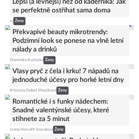
Lepší (a levnější) než od kadeřníka: Jak
se perfektně ostříhat sama doma
rc
Ženy
Překvapivé beauty mikrotrendy:
Podzimní look se ponese na vlně letní
nálady a drinků
Dominika Kučinská
Ženy
Vlasy pryč z čela i krku! 7 nápadů na
jednoduché účesy pro horké letní dny
Kristýna Dobeš Moučková
Ženy
Romantické i s funky nádechem:
Snadné valentýnské účesy, které
stihnete za 5 minut
Ivona Horváth Souralová
Ženy