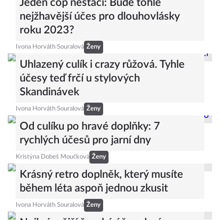
Jeden cop nestačí: Bude tohle
nejžhavější účes pro dlouhovlásky
roku 2023?
Ivona Horváth Souralová
Ženy
Uhlazený culík i crazy růžová. Tyhle
účesy teď frčí u stylových
Skandinávek
Ivona Horváth Souralová
Ženy
Od culíku po hravé doplňky: 7
rychlých účesů pro jarní dny
Kristýna Dobeš Moučková
Ženy
Krásný retro doplněk, který musíte
během léta aspoň jednou zkusit
Ivona Horváth Souralová
Ženy