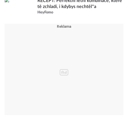
RECEPT: Perfektní letní kombinace, které
tě zchladí, i kdybys nechtěl*a
HeyFomo