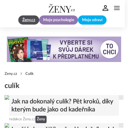
Ženy.cz
Moje psychologie
Moje zdraví
Zeny.cz
Culík
culík
Jak na dokonalý culík? Pět kroků, díky
kterým bude jako od kadeřníka
redakce Ženy.cz
Ženy