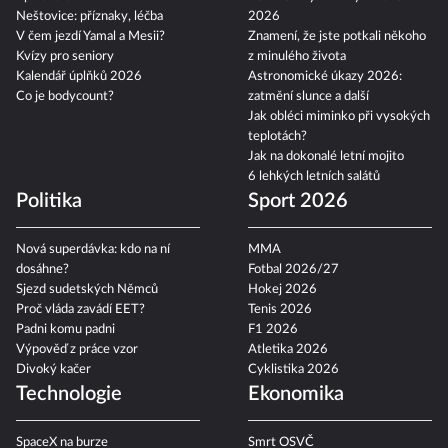
Neštovice: příznaky, léčba
2026
V čem jezdí Yamal a Mesii?
Znamení, že jste potkali někoho
Kvízy pro seniory
z minulého života
Kalendář úplňků 2026
Astronomické úkazy 2026:
Co je bodycount?
zatmění slunce a další
Jak obléci miminko při vysokých
teplotách?
Jak na dokonalé letní mojito
6 lehkých letních salátů
Politika
Sport 2026
Nová superdávka: kdo na ní
MMA
dosáhne?
Fotbal 2026/27
Sjezd sudetských Němců
Hokej 2026
Proč vláda zavádí EET?
Tenis 2026
Padni komu padni
F1 2026
Výpověď z práce vzor
Atletika 2026
Divoký kačer
Cyklistika 2026
Technologie
Ekonomika
SpaceX na burze
Smrt OSVČ