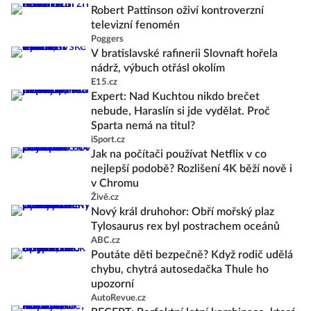
Robert Pattinson oživí kontroverzní
televizní fenomén
Poggers
V bratislavské rafinerii Slovnaft hořela
nádrž, výbuch otřásl okolím
E15.cz
Expert: Nad Kuchtou nikdo brečet
nebude, Haraslín si jde vydělat. Proč
Sparta nemá na titul?
iSport.cz
Jak na počítači používat Netflix v co
nejlepší podobě? Rozlišení 4K běží nově i
v Chromu
Živě.cz
Nový král druhohor: Obří mořský plaz
Tylosaurus rex byl postrachem oceánů
ABC.cz
Poutáte děti bezpečně? Když rodič udělá
chybu, chytrá autosedačka Thule ho
upozorní
AutoRevue.cz