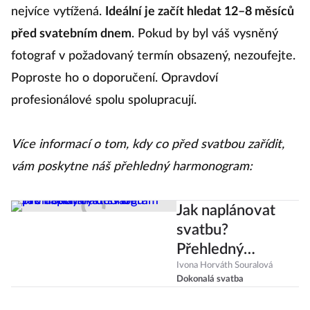
nejvíce vytížená.
Ideální je začít hledat 12–8 měsíců
před svatebním dnem
. Pokud by byl váš vysněný
fotograf v požadovaný termín obsazený, nezoufejte.
Poproste ho o doporučení. Opravdoví
profesionálové spolu spolupracují.
Více informací o tom, kdy co před svatbou zařídit,
vám poskytne náš přehledný harmonogram:
Jak naplánovat
svatbu?
Přehledný
harmonogram pro
Ivona Horváth Souralová
Dokonalá svatba
dokonalý den D