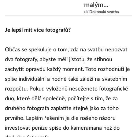
malým
rozpočtem
uki
Dokonalá svatba
může být krásná
a
Je lepší mít více fotografů?
nezapomenutel
ná
Občas se spekuluje o tom, zda na svatbu nepozvat
dva fotografy, abyste měli jistotu, že stihnou
zachytit opravdu každý moment. Toto rozhodnutí je
spíše individuální a hodně také záleží na svatebním
rozpočtu. Pokud vyloženě neseženete fotografické
duo, které dělá společně, počítejte s tím, že za
druhého fotografa zaplatíte stejně jako za toho
prvního. Lepším řešením je dle našeho názoru
investovat peníze spíše do kameramana než do