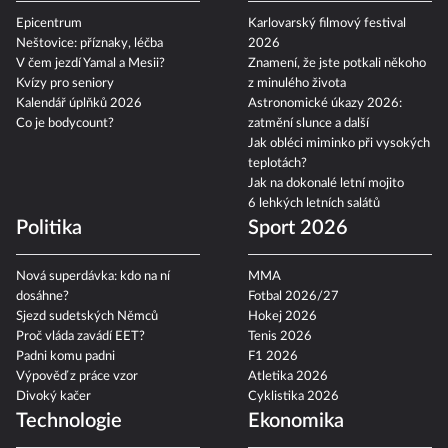
Epicentrum
Karlovarský filmový festival
Neštovice: příznaky, léčba
2026
V čem jezdí Yamal a Mesii?
Znamení, že jste potkali někoho
Kvízy pro seniory
z minulého života
Kalendář úplňků 2026
Astronomické úkazy 2026:
Co je bodycount?
zatmění slunce a další
Jak obléci miminko při vysokých
teplotách?
Jak na dokonalé letní mojito
6 lehkých letních salátů
Politika
Sport 2026
Nová superdávka: kdo na ní
MMA
dosáhne?
Fotbal 2026/27
Sjezd sudetských Němců
Hokej 2026
Proč vláda zavádí EET?
Tenis 2026
Padni komu padni
F1 2026
Výpověď z práce vzor
Atletika 2026
Divoký kačer
Cyklistika 2026
Technologie
Ekonomika