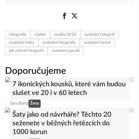
fotografie
svatba
svatba 2018
svatební fotograf
svatební fotky
svatební fotografie
svatební focení
jak vybrat fotografa
svatební speciál
Doporučujeme
7 ikonických kousků, které vám budou
slušet ve 20 i v 60 letech
Sára Blahaj
Ženy
Šaty jako od návrháře? Těchto 20
seženete v běžných řetězcích do
1000 korun