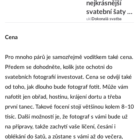
nejkrásnější
svatební šaty –
nabízíme
uki
Dokonalá svatba
inspiraci i rady,
podle čeho šaty
Cena
vybírat
Pro mnoho párů je samozřejmě vodítkem také cena.
Předem se dohodněte, kolik jste ochotni do
svatebních fotografií investovat. Cena se odvíjí také
od toho, jak dlouho bude fotograf fotit. Může vám
nafotit jen obřad, hostinu, krájení dortu a třeba
první tanec. Takové focení stojí většinou kolem 8–10
tisíc. Další možností je, že fotograf s vámi bude už
na přípravy, takže zachytí vaše líčení, česání i
oblékání do šatů, a zůstane s vámi až do večera,