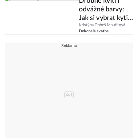
Drobné kvítí i
odvážné barvy:
Jak si vybrat kytici
na podzimní
Kristýna Dobeš Moučková
Dokonalá svatba
svatbu?