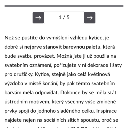
1
/ 5
O
Než se pustíte do vymýšlení vzhledu kytice, je
dobré si
nejprve stanovit barevnou paletu
, která
bude svatbu provázet. Možná jste ji už použila na
C
svatebním oznámení, pořizujete v ní dekorace i šaty
v
pro družičky. Kytice, stejně jako celá květinová
to
výzdoba v místě konání, by pak těmto svatebním
e
barvám měla odpovídat. Dokonce by se měla stát
O
ústředním motivem, který všechny výše zmíněné
ví
prvky spojí do jednoho sladěného celku. Inspirace
s
najdete nejen na sociálních sítích spoustu, proč se
ef