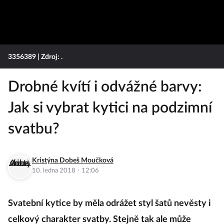
3356389
| Zdroj: .
Drobné kvítí i odvážné barvy:
Jak si vybrat kytici na podzimní
svatbu?
Kristýna Dobeš Moučková
·
10. ledna 2018
12:06
Svatební kytice by měla odrážet styl šatů nevěsty i
celkový charakter svatby. Stejně tak ale může