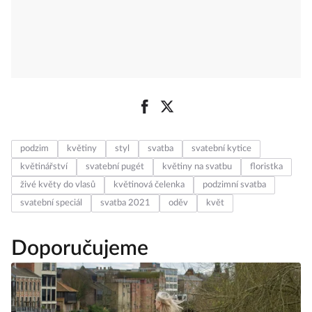
podzim
květiny
styl
svatba
svatební kytice
květinářství
svatební pugét
květiny na svatbu
floristka
živé květy do vlasů
květinová čelenka
podzimní svatba
svatební speciál
svatba 2021
oděv
květ
Doporučujeme