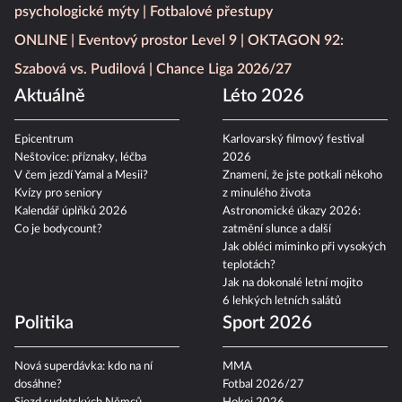
psychologické mýty
Fotbalové přestupy
ONLINE
Eventový prostor Level 9
OKTAGON 92:
Szabová vs. Pudilová
Chance Liga 2026/27
Aktuálně
Léto 2026
Epicentrum
Karlovarský filmový festival
Neštovice: příznaky, léčba
2026
V čem jezdí Yamal a Mesii?
Znamení, že jste potkali někoho
Kvízy pro seniory
z minulého života
Kalendář úplňků 2026
Astronomické úkazy 2026:
Co je bodycount?
zatmění slunce a další
Jak obléci miminko při vysokých
teplotách?
Jak na dokonalé letní mojito
6 lehkých letních salátů
Politika
Sport 2026
Nová superdávka: kdo na ní
MMA
dosáhne?
Fotbal 2026/27