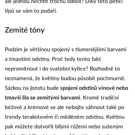
ale jednou nechtít trochu odlišit? Díky této pětici
vs
tipů se vám to podaří.
Zemité tóny
Podzim je většinou spojený s tlumenějšími barvami
a tmavšími odstíny. Proč tedy tento fakt
nepromítnout i do svatební kytice? Rozhodně to
neznamená, že květiny budou působit pochmurně.
Sázkou na jistotu bude
spojení odstínů vínové nebo
tmavší lila se zemitými barvami
. Kromě tradiční
béžové a krémové se ale nebojte sáhnout také po
trendy terakotovém či měděném odstínu. Květinu
pak můžete dotvořit bílými růžemi nebo sušeným