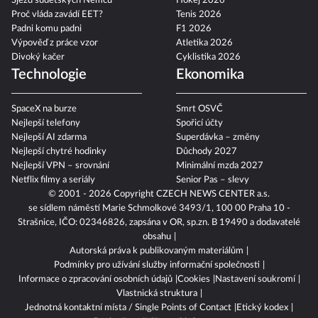
Sjezd sudetských Němců
Hokej 2026
Proč vláda zavádí EET?
Tenis 2026
Padni komu padni
F1 2026
Výpověď z práce vzor
Atletika 2026
Divoký kačer
Cyklistika 2026
Technologie
Ekonomika
SpaceX na burze
Smrt OSVČ
Nejlepší telefony
Spořicí účty
Nejlepší AI zdarma
Superdávka – změny
Nejlepší chytré hodinky
Důchody 2027
Nejlepší VPN – srovnání
Minimální mzda 2027
Netflix filmy a seriály
Senior Pas – slevy
© 2001 - 2026 Copyright
CZECH NEWS CENTER a.s.
se sídlem náměstí Marie Schmolkové 3493/1, 100 00 Praha 10 -
Strašnice, IČO: 02346826, zapsána v OR, sp.zn. B 19490 a dodavatelé
obsahu
Autorská práva k publikovaným materiálům
Podmínky pro užívání služby informační společnosti
Informace o zpracování osobních údajů
Cookies
Nastavení soukromí
Vlastnická struktura
Jednotná kontaktní místa / Single Points of Contact
Etický kodex