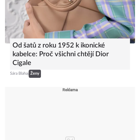
Od šatů z roku 1952 k ikonické
kabelce: Proč všichni chtějí Dior
Cigale
Sára Blahaj
Ženy