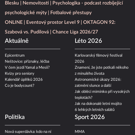
Blesku
Nemovitosti
Psychologika - podcast rozbíjející
psychologické mýty
Fotbalové přestupy
ONLINE
Eventový prostor Level 9
OKTAGON 92:
Szabová vs. Pudilová
Chance Liga 2026/27
Aktuálně
Léto 2026
Epicentrum
Karlovarský filmový festival
Neštovice: příznaky, léčba
2026
V čem jezdí Yamal a Mesii?
Znamení, že jste potkali někoho
Kvízy pro seniory
z minulého života
Kalendář úplňků 2026
Astronomické úkazy 2026:
Co je bodycount?
zatmění slunce a další
Jak obléci miminko při vysokých
teplotách?
Jak na dokonalé letní mojito
6 lehkých letních salátů
Politika
Sport 2026
Nová superdávka: kdo na ní
MMA