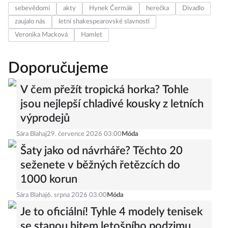
sebevědomí
akty
Hynek Čermák
herečka
Divadlo
zaujalo nás
letní shakespearovské slavnosti
Veronika Macková
Hamlet
Doporučujeme
V čem přežít tropická horka? Tohle
jsou nejlepší chladivé kousky z letních
výprodejů
Sára Blahaj
29. července 2026 03:00
Móda
Šaty jako od návrháře? Těchto 20
seženete v běžných řetězcích do
1000 korun
Sára Blahaj
6. srpna 2026 03:00
Móda
Je to oficiální! Tyhle 4 modely tenisek
se stanou hitem letošního podzimu