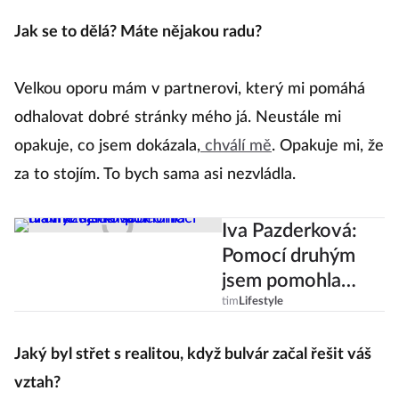
Jak se to dělá? Máte nějakou radu?
Velkou oporu mám v partnerovi, který mi pomáhá
odhalovat dobré stránky mého já. Neustále mi
opakuje, co jsem dokázala,
chválí mě
. Opakuje mi, že
za to stojím. To bych sama asi nezvládla.
Iva Pazderková:
Pomocí druhým
jsem pomohla
hlavně sama sobě
tim
Lifestyle
Jaký byl střet s realitou, když bulvár začal řešit váš
vztah?