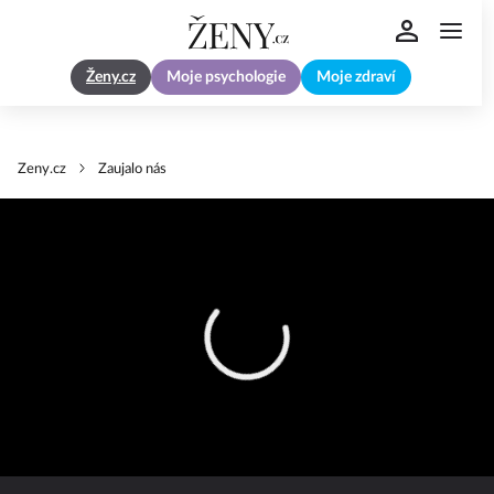
Ženy.cz
Moje psychologie
Moje zdraví
Zeny.cz
Zaujalo nás