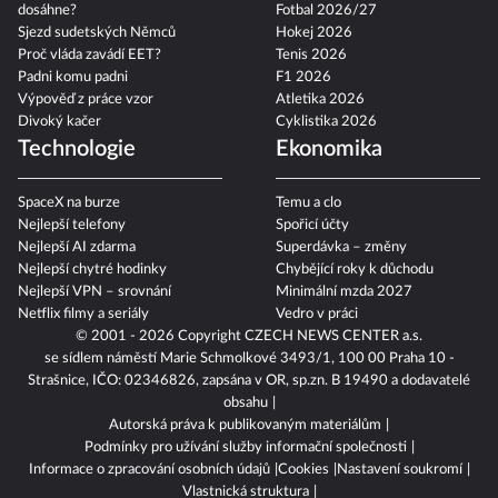
dosáhne?
Fotbal 2026/27
Sjezd sudetských Němců
Hokej 2026
Proč vláda zavádí EET?
Tenis 2026
Padni komu padni
F1 2026
Výpověď z práce vzor
Atletika 2026
Divoký kačer
Cyklistika 2026
Technologie
Ekonomika
SpaceX na burze
Temu a clo
Nejlepší telefony
Spořicí účty
Nejlepší AI zdarma
Superdávka – změny
Nejlepší chytré hodinky
Chybějící roky k důchodu
Nejlepší VPN – srovnání
Minimální mzda 2027
Netflix filmy a seriály
Vedro v práci
© 2001 - 2026 Copyright
CZECH NEWS CENTER a.s.
se sídlem náměstí Marie Schmolkové 3493/1, 100 00 Praha 10 -
Strašnice, IČO: 02346826, zapsána v OR, sp.zn. B 19490 a dodavatelé
obsahu
Autorská práva k publikovaným materiálům
Podmínky pro užívání služby informační společnosti
Informace o zpracování osobních údajů
Cookies
Nastavení soukromí
Vlastnická struktura