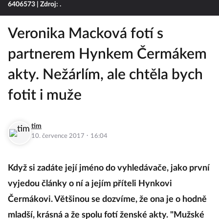
6406573
| Zdroj: .
Veronika Macková fotí s
partnerem Hynkem Čermákem
akty. Nežárlím, ale chtěla bych
fotit i muže
tim
·
10. července 2017
16:04
Když si zadáte její jméno do vyhledávače, jako první
vyjedou články o ní a jejím příteli Hynkovi
Čermákovi. Většinou se dozvíme, že ona je o hodně
mladší, krásná a že spolu fotí ženské akty. "Mužské