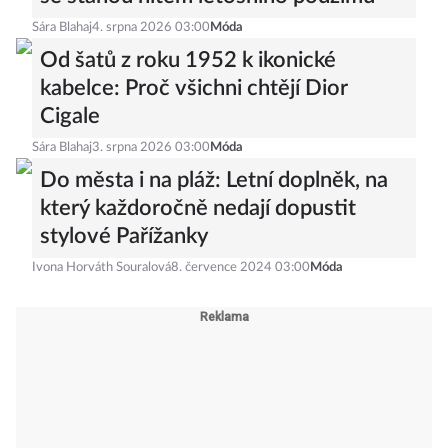
Sára Blahaj
4. srpna 2026 03:00
Móda
Od šatů z roku 1952 k ikonické
kabelce: Proč všichni chtějí Dior
Cigale
Sára Blahaj
3. srpna 2026 03:00
Móda
Do města i na pláž: Letní doplněk, na
který každoročně nedají dopustit
stylové Pařížanky
Ivona Horváth Souralová
8. července 2024 03:00
Móda