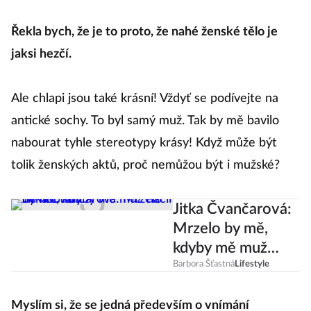
Řekla bych, že je to proto, že nahé ženské tělo je
jaksi hezčí.
Ale chlapi jsou také krásní! Vždyť se podívejte na
antické sochy. To byl samý muž. Tak by mě bavilo
nabourat tyhle stereotypy krásy! Když může být
tolik ženských aktů, proč nemůžou být i mužské?
Jitka Čvančarová:
Mrzelo by mě,
kdyby mě muž
tlačil do hubnutí
Barbora Šťastná
Lifestyle
Myslím si, že se jedná především o vnímání