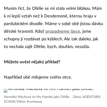
Musím říct, že Ofélie se mi stala velmi blízkou. Mám
k ní lepší vztah než k Desdemoně, kterou hraju v
pardubickém divadle. Máme v sobě obě jistou dávku
dětské hravosti. Když
propadneme lásce
, jsme
schopny ji rozdávat po kýblech. Ale tak daleko, jak
to nechala zajít Ofélie, bych, doufám, nezašla.
Můžete uvést nějaký příklad?
Například obě milujeme svého otce.
Veronika Macková ve hře Hamlet jako Ofélie.
|
Zdroj: AGENTURA
SCHOK/Viktor Kronbauer