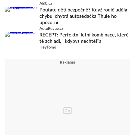
ABC.cz
Poutáte děti bezpečně? Když rodič udělá
chybu, chytrá autosedačka Thule ho
upozorní
AutoRevue.cz
RECEPT: Perfektní letní kombinace, které
tě zchladí, i kdybys nechtěl*a
HeyFomo