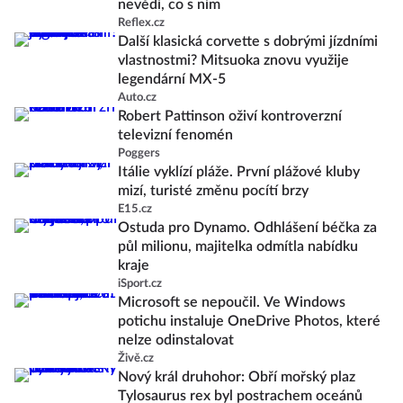
nevědí, co s ním
Reflex.cz
Další klasická corvette s dobrými jízdními
vlastnostmi? Mitsuoka znovu využije
legendární MX-5
Auto.cz
Robert Pattinson oživí kontroverzní
televizní fenomén
Poggers
Itálie vyklízí pláže. První plážové kluby
mizí, turisté změnu pocítí brzy
E15.cz
Ostuda pro Dynamo. Odhlášení béčka za
půl milionu, majitelka odmítla nabídku
kraje
iSport.cz
Microsoft se nepoučil. Ve Windows
potichu instaluje OneDrive Photos, které
nelze odinstalovat
Živě.cz
Nový král druhohor: Obří mořský plaz
Tylosaurus rex byl postrachem oceánů