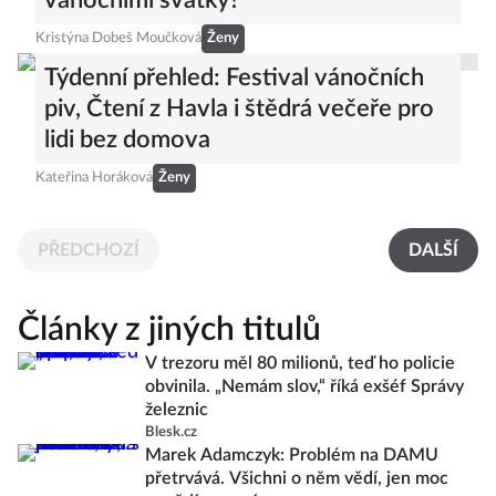
vánočními svátky?
Kristýna Dobeš Moučková
Ženy
Týdenní přehled: Festival vánočních
piv, Čtení z Havla i štědrá večeře pro
lidi bez domova
Kateřina Horáková
Ženy
PŘEDCHOZÍ
DALŠÍ
Články z jiných titulů
V trezoru měl 80 milionů, teď ho policie
obvinila. „Nemám slov,“ říká exšéf Správy
železnic
Blesk.cz
Marek Adamczyk: Problém na DAMU
přetrvává. Všichni o něm vědí, jen moc