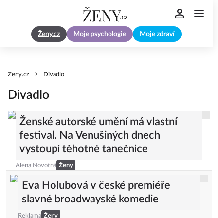
Ženy.cz
Moje psychologie
Moje zdraví
Zeny.cz
Divadlo
Divadlo
Ženské autorské umění má vlastní
festival. Na Venušiných dnech
vystoupí těhotné tanečnice
Alena Novotná
Ženy
Eva Holubová v české premiéře
slavné broadwayské komedie
Reklama
Ženy