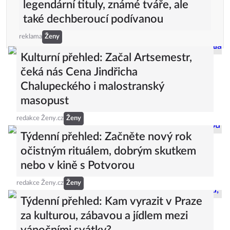
legendární tituly, známé tváře, ale
také dechberoucí podívanou
reklama
Ženy
Kulturní přehled: Začal Artsemestr,
čeká nás Cena Jindřicha
Chalupeckého i malostranský
masopust
redakce Ženy.cz
Ženy
Týdenní přehled: Začněte nový rok
očistným rituálem, dobrým skutkem
nebo v kině s Potvorou
redakce Ženy.cz
Ženy
Týdenní přehled: Kam vyrazit v Praze
za kulturou, zábavou a jídlem mezi