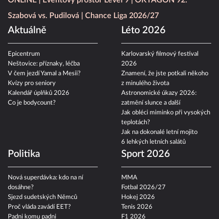
ONLINE
Eventový prostor Level 9
OKTAGON 92:
Szabová vs. Pudilová
Chance Liga 2026/27
Aktuálně
Léto 2026
Epicentrum
Karlovarský filmový festival
Neštovice: příznaky, léčba
2026
V čem jezdí Yamal a Mesii?
Znamení, že jste potkali někoho
Kvízy pro seniory
z minulého života
Kalendář úplňků 2026
Astronomické úkazy 2026:
Co je bodycount?
zatmění slunce a další
Jak obléci miminko při vysokých
teplotách?
Jak na dokonalé letní mojito
6 lehkých letních salátů
Politika
Sport 2026
Nová superdávka: kdo na ní
MMA
dosáhne?
Fotbal 2026/27
Sjezd sudetských Němců
Hokej 2026
Proč vláda zavádí EET?
Tenis 2026
Padni komu padni
F1 2026