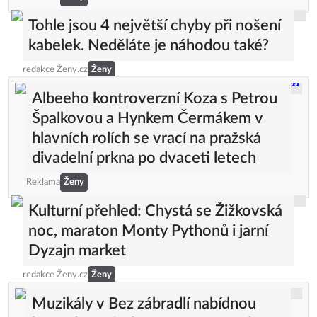
Tohle jsou 4 největší chyby při nošení
kabelek. Neděláte je náhodou také?
redakce Ženy.cz
Ženy
Albeeho kontroverzní Koza s Petrou
Špalkovou a Hynkem Čermákem v
hlavních rolích se vrací na pražská
divadelní prkna po dvaceti letech
Reklama
Ženy
Kulturní přehled: Chystá se Žižkovská
noc, maraton Monty Pythonů i jarní
Dyzajn market
redakce Ženy.cz
Ženy
Muzikály v Bez zábradlí nabídnou