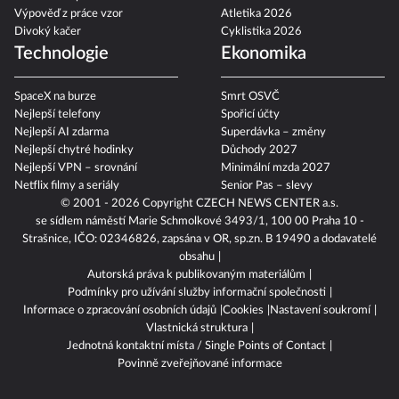
Výpověď z práce vzor
Atletika 2026
Divoký kačer
Cyklistika 2026
Technologie
Ekonomika
SpaceX na burze
Smrt OSVČ
Nejlepší telefony
Spořicí účty
Nejlepší AI zdarma
Superdávka – změny
Nejlepší chytré hodinky
Důchody 2027
Nejlepší VPN – srovnání
Minimální mzda 2027
Netflix filmy a seriály
Senior Pas – slevy
© 2001 - 2026 Copyright
CZECH NEWS CENTER a.s.
se sídlem náměstí Marie Schmolkové 3493/1, 100 00 Praha 10 -
Strašnice, IČO: 02346826, zapsána v OR, sp.zn. B 19490 a dodavatelé
obsahu
Autorská práva k publikovaným materiálům
Podmínky pro užívání služby informační společnosti
Informace o zpracování osobních údajů
Cookies
Nastavení soukromí
Vlastnická struktura
Jednotná kontaktní místa / Single Points of Contact
Povinně zveřejňované informace