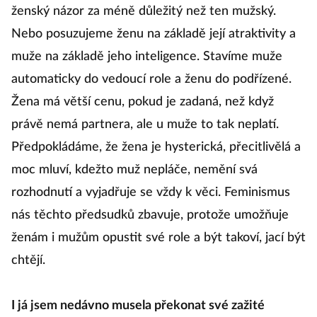
to například tak, že máme tendenci považovat
ženský názor za méně důležitý než ten mužský.
Nebo posuzujeme ženu na základě její atraktivity a
muže na základě jeho inteligence. Stavíme muže
automaticky do vedoucí role a ženu do podřízené.
Žena má větší cenu, pokud je zadaná, než když
právě nemá partnera, ale u muže to tak neplatí.
Předpokládáme, že žena je hysterická, přecitlivělá a
moc mluví, kdežto muž nepláče, nemění svá
rozhodnutí a vyjadřuje se vždy k věci. Feminismus
nás těchto předsudků zbavuje, protože umožňuje
ženám i mužům opustit své role a být takoví, jací být
chtějí.