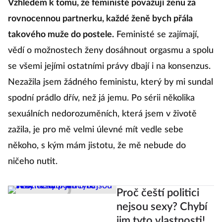
Vzhledem k tomu, že feministé považují ženu za
rovnocennou partnerku, každé ženě bych přála
takového muže do postele.
Feministé se zajímají,
vědí o možnostech ženy dosáhnout orgasmu a spolu
se všemi jejími ostatními právy dbají i na konsenzus.
Nezažila jsem žádného feministu, který by mi sundal
spodní prádlo dřív, než já jemu. Po sérii několika
sexuálních nedorozuměních, která jsem v životě
zažila, je pro mě velmi úlevné mít vedle sebe
někoho, s kým mám jistotu, že mě nebude do
ničeho nutit.
Proč čeští politici
nejsou sexy? Chybí