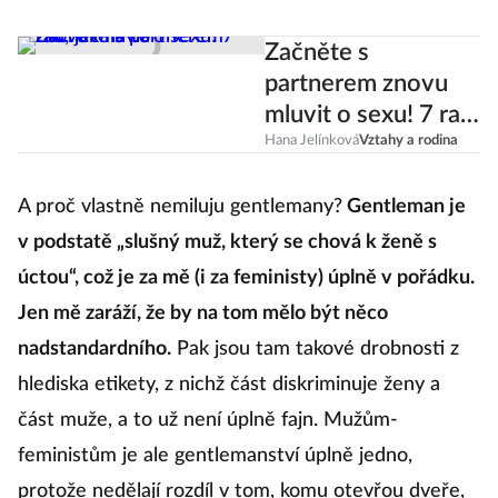
feminismu.
Začněte s
partnerem znovu
mluvit o sexu! 7 rad,
jak na to
Hana Jelínková
Vztahy a rodina
A proč vlastně nemiluju gentlemany?
Gentleman je
v podstatě „slušný muž, který se chová k ženě s
úctou“, což je za mě (i za feministy) úplně v pořádku.
Jen mě zaráží, že by na tom mělo být něco
nadstandardního.
Pak jsou tam takové drobnosti z
hlediska etikety, z nichž část diskriminuje ženy a
část muže, a to už není úplně fajn. Mužům-
feministům je ale gentlemanství úplně jedno,