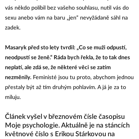
váš podřízený má dvakrát větší plat než vy. Nebo
vás někdo políbil bez vašeho souhlasu, nutil vás do
sexu anebo vám na baru „jen“ nevyžádaně sáhl na
zadek.
Masaryk před sto lety tvrdil: „Co se muži odpustí,
neodpustí se ženě.“ Ráda bych řekla, že to tak dnes
neplatí, ale zdá se, že některé věci se zatím
nezměnily.
Feministé jsou tu proto, abychom jednou
přestaly být až tím druhým pohlavím. A já je za to
miluju.
Článek vyšel v březnovém čísle časopisu
Moje psychologie. Aktuálně je na stáncích