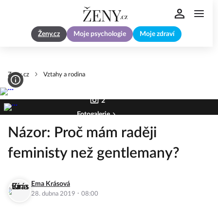
Ženy.cz
Moje psychologie
Moje zdraví
Zeny.cz
Vztahy a rodina
2
Fotogalerie
Názor: Proč mám raději
feministy než gentlemany?
Ema Krásová
·
28. dubna 2019
08:00