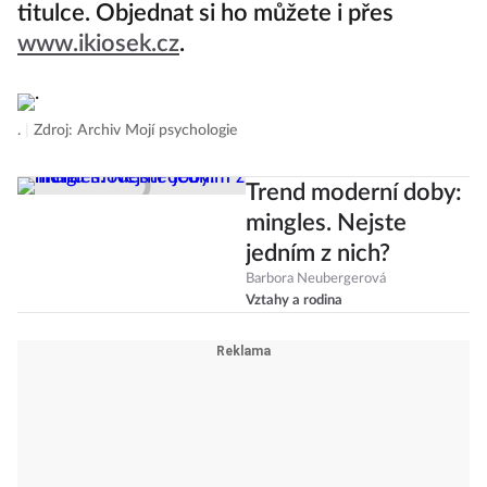
květnové číslo s Erikou Stárkovou na
titulce. Objednat si ho můžete i přes
www.ikiosek.cz
.
.
|
Zdroj: Archiv Mojí psychologie
Trend moderní doby:
mingles. Nejste
jedním z nich?
Barbora Neubergerová
Vztahy a rodina