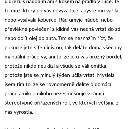
u dřezu s nádobím ani s košem na prádlo v ruce.
Je
to muž, který po vás nevyžaduje, abyste mu vařila
nebo vysávala koberce. Rád umyje nádobí nebo
převlékne povlečení a klidně vás nechá vrtat do zdi
nebo dolít olej do auta. Tím se nesnažím říct, že
pokud žijete s feministou, tak děláte doma všechny
manuální práce vy, ani to, že je u vás hrozný bordel,
protože nikdo neuklízí a všude se válí omítka,
protože jste se minulý týden učila vrtat. Myslela
jsem tím to, že se rovnoměrně dělíte o domácí
práce a nikdo nikoho nezesměšňuje v rámci
stereotypně přiřazených rolí, ve kterých většina z
nás vyrostla.