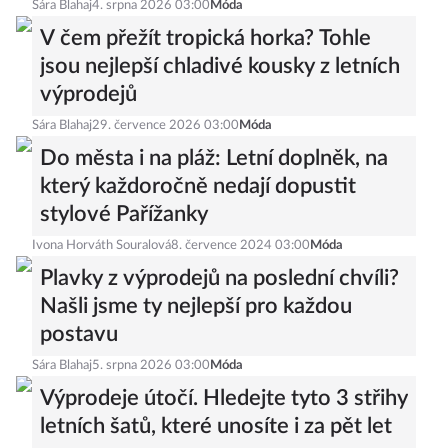
Sára Blahaj
4. srpna 2026 03:00
Móda
V čem přežít tropická horka? Tohle
jsou nejlepší chladivé kousky z letních
výprodejů
Sára Blahaj
29. července 2026 03:00
Móda
Do města i na pláž: Letní doplněk, na
který každoročně nedají dopustit
stylové Pařížanky
Ivona Horváth Souralová
8. července 2024 03:00
Móda
Plavky z výprodejů na poslední chvíli?
Našli jsme ty nejlepší pro každou
postavu
Sára Blahaj
5. srpna 2026 03:00
Móda
Výprodeje útočí. Hledejte tyto 3 střihy
letních šatů, které unosíte i za pět let