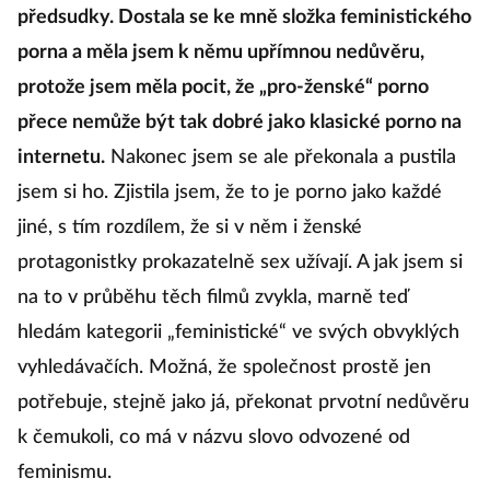
I já jsem nedávno musela překonat své zažité
předsudky. Dostala se ke mně složka feministického
porna a měla jsem k němu upřímnou nedůvěru,
protože jsem měla pocit, že „pro-ženské“ porno
přece nemůže být tak dobré jako klasické porno na
internetu.
Nakonec jsem se ale překonala a pustila
jsem si ho. Zjistila jsem, že to je porno jako každé
jiné, s tím rozdílem, že si v něm i ženské
protagonistky prokazatelně sex užívají. A jak jsem si
na to v průběhu těch filmů zvykla, marně teď
hledám kategorii „feministické“ ve svých obvyklých
vyhledávačích. Možná, že společnost prostě jen
potřebuje, stejně jako já, překonat prvotní nedůvěru
k čemukoli, co má v názvu slovo odvozené od