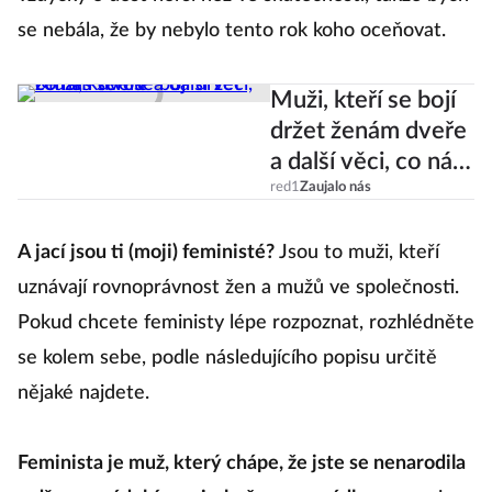
vždycky o dost horší než ve skutečnosti, takže bych
se nebála, že by nebylo tento rok koho oceňovat.
Muži, kteří se bojí
držet ženám dveře
a další věci, co nás
štvou
red1
Zaujalo nás
A jací jsou ti (moji) feministé?
Jsou to muži, kteří
uznávají rovnoprávnost žen a mužů ve společnosti.
Pokud chcete feministy lépe rozpoznat, rozhlédněte
se kolem sebe, podle následujícího popisu určitě
nějaké najdete.
Feminista je muž, který chápe, že jste se nenarodila