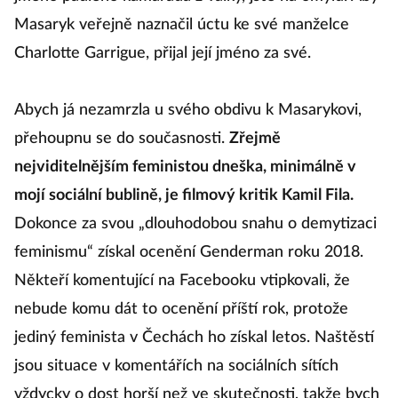
jméno padlého kamaráda z války, jste na omylu. Aby
Masaryk veřejně naznačil úctu ke své manželce
Charlotte Garrigue, přijal její jméno za své.
Abych já nezamrzla u svého obdivu k Masarykovi,
přehoupnu se do současnosti.
Zřejmě
nejviditelnějším feministou dneška, minimálně v
mojí sociální bublině, je filmový kritik Kamil Fila.
Dokonce za svou „dlouhodobou snahu o demytizaci
feminismu“ získal ocenění Genderman roku 2018.
Někteří komentující na Facebooku vtipkovali, že
nebude komu dát to ocenění příští rok, protože
jediný feminista v Čechách ho získal letos. Naštěstí
jsou situace v komentářích na sociálních sítích