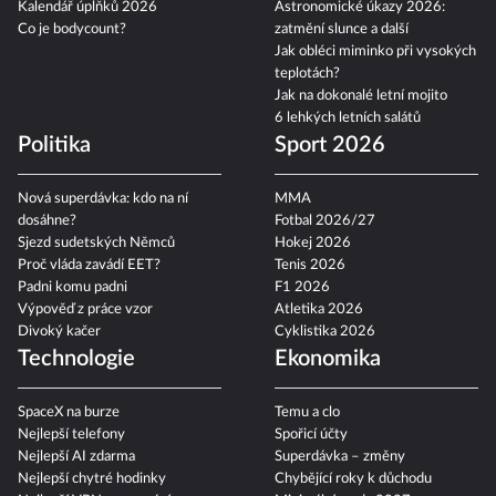
Kvízy pro seniory
z minulého života
Kalendář úplňků 2026
Astronomické úkazy 2026:
Co je bodycount?
zatmění slunce a další
Jak obléci miminko při vysokých
teplotách?
Jak na dokonalé letní mojito
6 lehkých letních salátů
Politika
Sport 2026
Nová superdávka: kdo na ní
MMA
dosáhne?
Fotbal 2026/27
Sjezd sudetských Němců
Hokej 2026
Proč vláda zavádí EET?
Tenis 2026
Padni komu padni
F1 2026
Výpověď z práce vzor
Atletika 2026
Divoký kačer
Cyklistika 2026
Technologie
Ekonomika
SpaceX na burze
Temu a clo
Nejlepší telefony
Spořicí účty
Nejlepší AI zdarma
Superdávka – změny