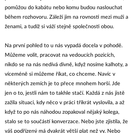
protože nedělají rozdíl v tom, komu otevřou dveře,
pomůžou do kabátu nebo komu budou naslouchat
během rozhovoru. Záleží jim na rovnosti mezi muži a
ženami, a tudíž si váží stejně společnosti obou.
Na první pohled to u nás vypadá docela v pohodě.
Můžeme volit, pracovat na vedoucích pozicích,
nikdo se na nás nedívá divně, když nosíme kalhoty, a
víceméně si můžeme říkat, co chceme. Navíc v
některých zemích je to přece mnohem horší. Jde
jen o to, jestli nám to takhle stačí. Každá z nás jistě
zažila situaci, kdy něco v práci třikrát vyslovila, a až
když to po nás náhodou zopakoval nějaký kolega,
stalo se to součástí konverzace. Nebo jste zjistila, že