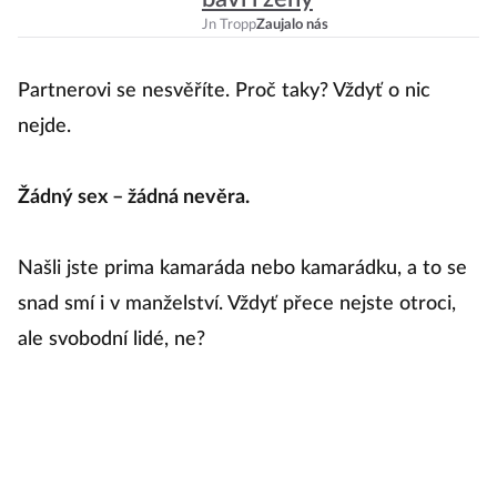
To
Jn Tropp
Zaujalo nás
p
s
Partnerovi se nesvěříte. Proč taky? Vždyť o nic
vs
nejde.
vy
p
Žádný sex – žádná nevěra.
„V
Našli jste prima kamaráda nebo kamarádku, a to se
se
snad smí i v manželství. Vždyť přece nejste otroci,
co
ale svobodní lidé, ne?
pa
žá
mí
ko