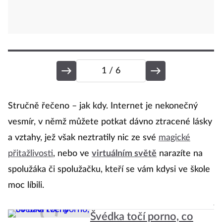
1
/ 6
V
Stručně řečeno – jak kdy. Internet je nekonečný
vesmír, v němž můžete potkat dávno ztracené lásky
a vztahy, jež však neztratily nic ze své
magické
Ne
přitažlivosti
, nebo ve
virtuálním světě
narazíte na
an
spolužáka či spolužačku, kteří se vám kdysi ve škole
m
moc líbili.
P
j
Švédka točí porno, co