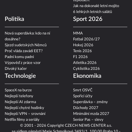
teplotách?
Jak na dokonalé letní mojito
6 lehkých letních salátů
Politika
Sport 2026
Nová superdávka: kdo na ní
MMA
dosáhne?
Fotbal 2026/27
Sjezd sudetských Němců
Hokej 2026
Proč vláda zavádí EET?
Tenis 2026
Padni komu padni
F1 2026
Výpověď z práce vzor
Atletika 2026
Divoký kačer
Cyklistika 2026
Technologie
Ekonomika
SpaceX na burze
Smrt OSVČ
Nejlepší telefony
Spořicí účty
Nejlepší AI zdarma
Superdávka – změny
Nejlepší chytré hodinky
Důchody 2027
Nejlepší VPN – srovnání
Minimální mzda 2027
Netflix filmy a seriály
Senior Pas – slevy
© 2001 - 2026 Copyright
CZECH NEWS CENTER a.s.
se sídlem náměstí Marie Schmolkové 3493/1, 100 00 Praha 10 -