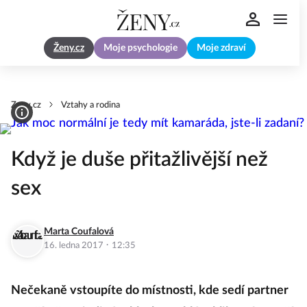
Ženy.cz
Moje psychologie
Moje zdraví
Zeny.cz
Vztahy a rodina
Když je duše přitažlivější než
sex
Marta Coufalová
·
16. ledna 2017
12:35
Nečekaně vstoupíte do místnosti, kde sedí partner