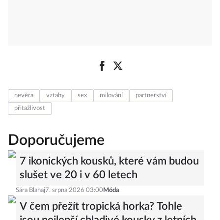
nevěra
vztahy
sex
milování
partnerství
přitažlivost
Doporučujeme
7 ikonických kousků, které vám budou
slušet ve 20 i v 60 letech
Sára Blahaj
7. srpna 2026 03:00
Móda
V čem přežít tropická horka? Tohle