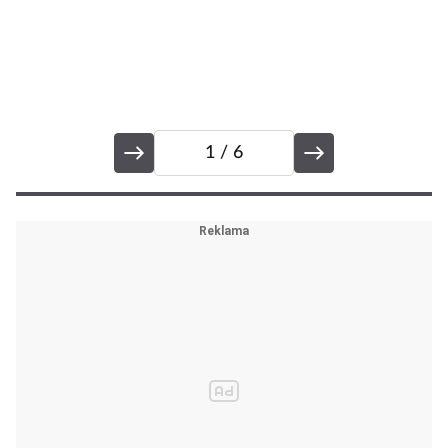
H
k
z
1
/ 6