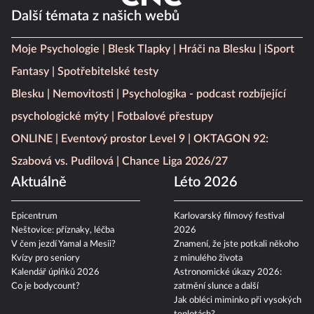
Další témata z našich webů
Moje Psychologie
Blesk Tlapky
Hráči na Blesku
iSport
Fantasy
Spotřebitelské testy
Blesku
Nemovitosti
Psychologika - podcast rozbíjející
psychologické mýty
Fotbalové přestupy
ONLINE
Eventový prostor Level 9
OKTAGON 92:
Szabová vs. Pudilová
Chance Liga 2026/27
Aktuálně
Léto 2026
Epicentrum
Karlovarský filmový festival
Neštovice: příznaky, léčba
2026
V čem jezdí Yamal a Mesii?
Znamení, že jste potkali někoho
Kvízy pro seniory
z minulého života
Kalendář úplňků 2026
Astronomické úkazy 2026:
Co je bodycount?
zatmění slunce a další
Jak obléci miminko při vysokých