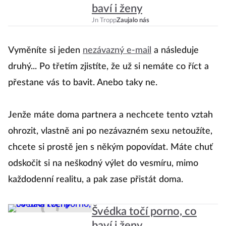
baví i ženy
Ob
Jn Tropp
Zaujalo nás
v
b
Vyměníte si jeden
nezávazný e-mail
a následuje
t
druhý... Po třetím zjistíte, že už si nemáte co říct a
če
přestane vás to bavit. Anebo taky ne.
v
v
Jenže máte doma partnera a nechcete tento vztah
kd
ohrozit, vlastně ani po nezávazném sexu netoužíte,
p
chcete si prostě jen s někým popovídat. Máte chuť
odskočit si na neškodný výlet do vesmíru, mimo
každodenní realitu, a pak zase přistát doma.
Švédka točí porno, co
baví i ženy