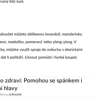
vaný bílý šum.
Vyzkoušet můžete oblíbenou levanduli, mandarinku
řevo, meduňku, pomeranč nebo ylang-ylang. V
čky, můžete využít spreje do vzduchu s éterickými
u dát k polštáři. Usnout pomůže i horká koupel,
o zdraví: Pomohou se spánkem i
i hlavy
dlecová
Lifestyle