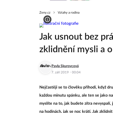
Zeny.cz
Vztahy a rodina
Jak usnout bez pr
zklidnění mysli a 
Pavla Skurovcová
·
7. září 2019
00:04
Nejčastěji se to člověku přihodí, když dr
každou minutu spánku, ale ten se jako na
myslíte na to, jak budete zítra nevyspalí
na hodinách, jak se noc krátí. Jak zklidni