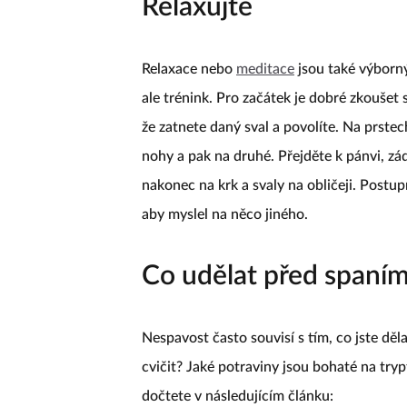
Relaxujte
Relaxace nebo
meditace
jsou také výborný
ale trénink. Pro začátek je dobré zkoušet 
že zatnete daný sval a povolíte. Na prste
nohy a pak na druhé. Přejděte k pánvi, z
nakonec na krk a svaly na obličeji. Postu
aby myslel na něco jiného.
Co udělat před spaní
Nespavost často souvisí s tím, co jste děla
cvičit? Jaké potraviny jsou bohaté na try
dočtete v následujícím článku: