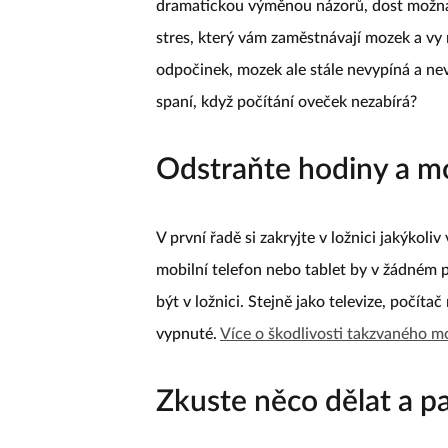
dramatickou výměnou názorů, dost možná
stres, který vám zaměstnávají mozek a vy 
odpočinek, mozek ale stále nevypíná a nev
spaní, když počítání oveček nezabírá?
Odstraňte hodiny a m
V první řadě si zakryjte v ložnici jakýkoli
mobilní telefon nebo tablet by v žádném 
být v ložnici. Stejně jako televize, počítač
vypnuté.
Více o škodlivosti takzvaného mo
Zkuste něco dělat a pa