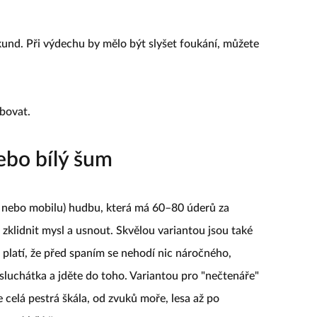
und. Při výdechu by mělo být slyšet foukání, můžete
ebovat.
ebo bílý šum
če nebo mobilu) hudbu, která má 60–80 úderů za
zklidnit mysl a usnout. Skvělou variantou jsou také
h platí, že před spaním se nehodí nic náročného,
luchátka a jděte do toho. Variantou pro "nečtenáře"
 celá pestrá škála, od zvuků moře, lesa až po