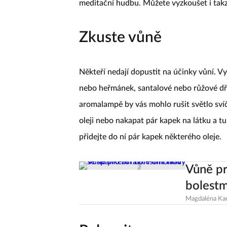
meditační hudbu. Můžete vyzkoušet i takz
Zkuste vůně
Někteří nedají dopustit na účinky vůní. 
nebo heřmánek, santalové nebo růžové d
aromalampě by vás mohlo rušit světlo sví
oleji nebo nakapat pár kapek na látku a t
přidejte do ní pár kapek některého oleje.
Vůně pr
bolestm
Magdaléna Ka