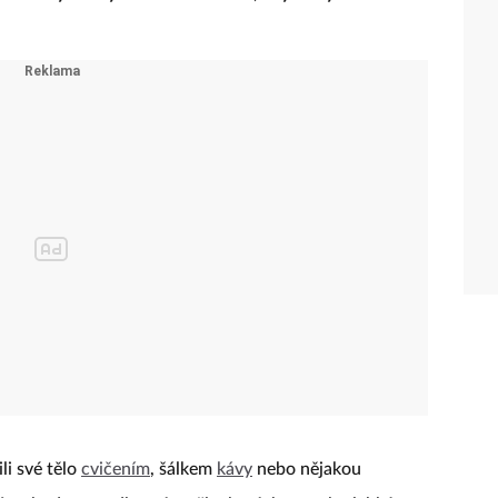
li své tělo
cvičením
, šálkem
kávy
nebo nějakou