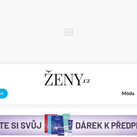
Móda
ví