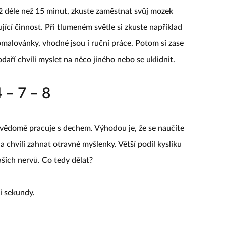
 déle než 15 minut, zkuste zaměstnat svůj mozek
ící činnost. Při tlumeném světle si zkuste například
omalovánky, vhodné jsou i ruční práce. Potom si zase
aří chvíli myslet na něco jiného nebo se uklidnit.
 – 7 – 8
 vědomě pracuje s dechem. Výhodou je, že se naučíte
na chvíli zahnat otravné myšlenky. Větší podíl kyslíku
vašich nervů. Co tedy dělat?
i sekundy.