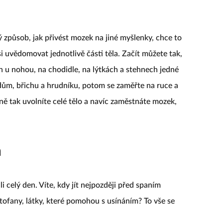
 způsob, jak přivést mozek na jiné myšlenky, chce to
si uvědomovat jednotlivě části těla. Začít můžete tak,
ch u nohou, na chodidle, na lýtkách a stehnech jedné
ádům, břichu a hrudníku, potom se zaměřte na ruce a
pně tak uvolníte celé tělo a navíc zaměstnáte mozek,
m
li celý den. Víte, kdy jít nejpozději před spaním
ptofany, látky, které pomohou s usínáním? To vše se