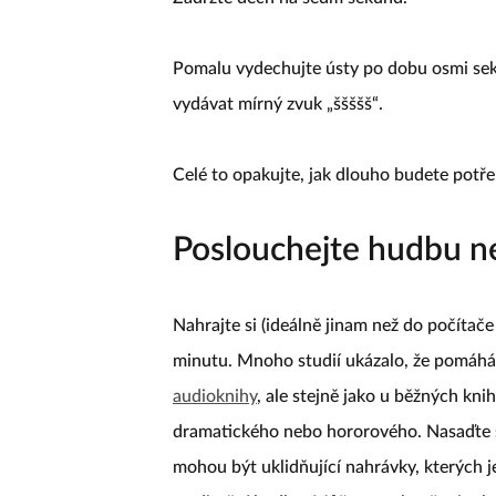
Pomalu vydechujte ústy po dobu osmi sek
vydávat mírný zvuk „ššššš“.
Celé to opakujte, jak dlouho budete potř
Poslouchejte hudbu n
Nahrajte si (ideálně jinam než do počíta
minutu. Mnoho studií ukázalo, že pomáhá 
audioknihy
, ale stejně jako u běžných kni
dramatického nebo hororového. Nasaďte s
mohou být uklidňující nahrávky, kterých je