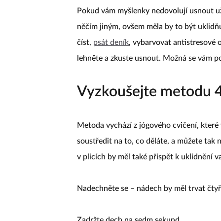
Pokud vám myšlenky nedovolují usnout už
něčím jiným, ovšem měla by to být uklidňuj
číst,
psát deník
, vybarvovat antistresové 
lehněte a zkuste usnout. Možná se vám pod
Vyzkoušejte metodu 4
Metoda vychází z jógového cvičení, které
soustředit na to, co děláte, a můžete tak 
v plicích by měl také přispět k uklidnění 
Nadechněte se – nádech by měl trvat čtyř
Zadržte dech na sedm sekund.