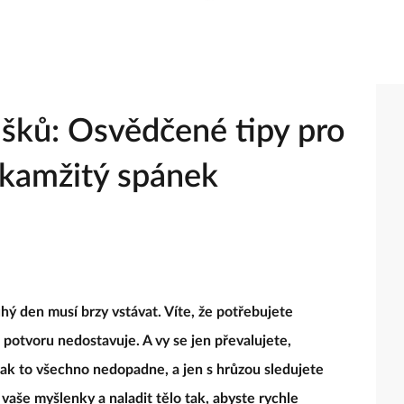
ášků: Osvědčené tipy pro
okamžitý spánek
uhý den musí brzy vstávat. Víte, že potřebujete
 potvoru nedostavuje. A vy se jen převalujete,
, jak to všechno nedopadne, a jen s hrůzou sledujete
t vaše myšlenky a naladit tělo tak, abyste rychle