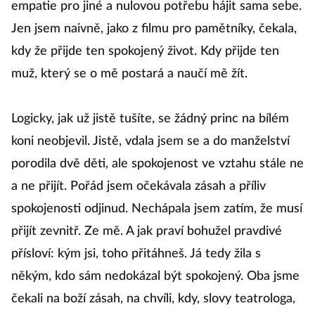
empatie pro jiné a nulovou potřebu hájit sama sebe.
Jen jsem naivně, jako z filmu pro pamětníky, čekala,
kdy že přijde ten spokojený život. Kdy přijde ten
muž, který se o mě postará a naučí mě žít.
Logicky, jak už jistě tušíte, se žádný princ na bílém
koni neobjevil. Jistě, vdala jsem se a do manželství
porodila dvě děti, ale spokojenost ve vztahu stále ne
a ne přijít. Pořád jsem očekávala zásah a příliv
spokojenosti odjinud. Nechápala jsem zatím, že musí
přijít zevnitř. Ze mě. A jak praví bohužel pravdivé
přísloví: kým jsi, toho přitáhneš. Já tedy žila s
někým, kdo sám nedokázal být spokojený. Oba jsme
čekali na boží zásah, na chvíli, kdy, slovy teatrologa,