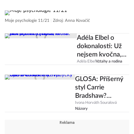
Moje psychologie 11/21
|
Zdroj: Anna Kovačič
Adéla Elbel o
dokonalosti: Už
nejsem kvočna,
která plní potřeby
Adéla Elbel
Vztahy a rodina
jiných
GLOSA: Příšerný
styl Carrie
Bradshaw?
Vždycky byla
Ivona Horváth Souralová
Názory
trochu mimo