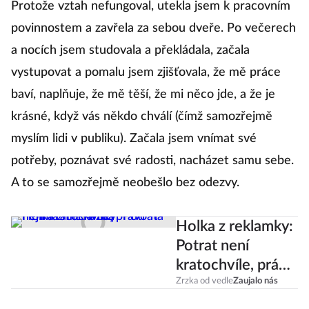
Protože vztah nefungoval, utekla jsem k pracovním
povinnostem a zavřela za sebou dveře. Po večerech
a nocích jsem studovala a překládala, začala
vystupovat a pomalu jsem zjišťovala, že mě práce
baví, naplňuje, že mě těší, že mi něco jde, a že je
krásné, když vás někdo chválí (čímž samozřejmě
myslím lidi v publiku). Začala jsem vnímat své
potřeby, poznávat své radosti, nacházet samu sebe.
A to se samozřejmě neobešlo bez odezvy.
Holka z reklamky:
Potrat není
kratochvíle, právo
na něj má mít
Zrzka od vedle
Zaujalo nás
každá