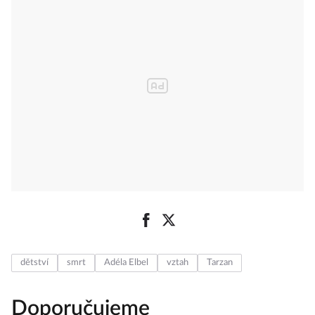
dětství
smrt
Adéla Elbel
vztah
Tarzan
Doporučujeme