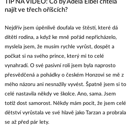
TIP NA VIDEO: Co by Adéla Elbel chtěla
najít ve třech oříšcích?
Nejdřív jsem úpěnlivě doufala ve štěstí, které dá
dítěti rodina, a když ke mně pořád nepřicházelo,
myslela jsem, že musím rychle vyrůst, dospět a
počkat si na svého prince, který mi to celé
vynahradí. O své pasivní roli jsem byla naprosto
přesvědčená a pohádky o českém Honzovi se mě z
mého názoru ani nesnažily vyvést. Špatně jsem si to
celé nastavila někdy ve školce. Ano, sama. Jsem
totiž dost samorost. Někdy mám pocit, že jsem celé
dětství vyrůstala ve své hlavě jako Tarzan a probrala
se až před pár lety.