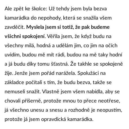
Ale zpět ke školce: Už tehdy jsem byla bezva
kamarádka do nepohody, která se snažila všem
zavděčit.
Myslela jsem si totiž, že pak budeme
všichni spokojení
. Věřila jsem, že když budu na
všechny milá, hodná a udělám jim, co jim na očích
uvidím, budou mě mít rádi, budou na mě taky hodní
a já budu díky tomu šťastná. Že takhle se spokojeně
žije. Jenže jsem pořád narážela. Spolužáci na
základce počítali s tím, že budu bezva, takže se
nemuseli snažit. Vlastně jsem všem nabídla, aby se
chovali příšerně, protože mnou to přece neotřese,
já všechno unesu a snesu a rozhodně je neopustím,
protože já jsem opravdická kamarádka.