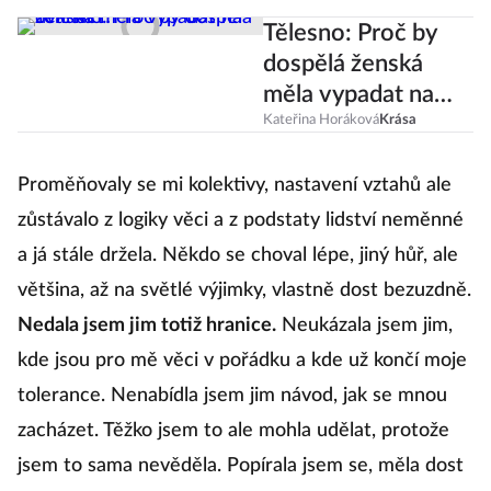
Tělesno: Proč by
dospělá ženská
měla vypadat na
dvanáct?
Kateřina Horáková
Krása
Proměňovaly se mi kolektivy, nastavení vztahů ale
zůstávalo z logiky věci a z podstaty lidství neměnné
a já stále držela. Někdo se choval lépe, jiný hůř, ale
většina, až na světlé výjimky, vlastně dost bezuzdně.
Nedala jsem jim totiž hranice.
Neukázala jsem jim,
kde jsou pro mě věci v pořádku a kde už končí moje
tolerance. Nenabídla jsem jim návod, jak se mnou
zacházet. Těžko jsem to ale mohla udělat, protože
jsem to sama nevěděla. Popírala jsem se, měla dost