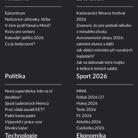
Epicentrum
Karlovarský filmový festival
Neštovice: příznaky, léčba
2026
V čem jezdí Yamal a Mesii?
Znamení, že jste potkali někoho
Kvízy pro seniory
z minulého života
Kalendář úplňků 2026
Astronomické úkazy 2026:
Co je bodycount?
zatmění slunce a další
Jak obléci miminko při vysokých
teplotách?
Jak na dokonalé letní mojito
6 lehkých letních salátů
Politika
Sport 2026
Nová superdávka: kdo na ní
MMA
dosáhne?
Fotbal 2026/27
Sjezd sudetských Němců
Hokej 2026
Proč vláda zavádí EET?
Tenis 2026
Padni komu padni
F1 2026
Výpověď z práce vzor
Atletika 2026
Divoký kačer
Cyklistika 2026
Technologie
Ekonomika