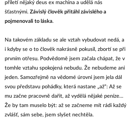
přiletí nějaký deus ex machina a udělá nás
šťastnými.
Závislý člověk přitáhl závislého a
pojmenovali to láska
.
Na takovém základu se ale vztah vybudovat nedá, a
i kdyby se o to člověk nakrásně pokusil, zbortí se při
prvním otřesu. Podvědomě jsem začala chápat, že v
tomhle vztahu spokojená nebudu. Že nebudeme ani
jeden. Samozřejmě na vědomé úrovni jsem jela dál
svou představu pohádky, která nastane „až“: Až se
mu začne pracovně dařit, až vydělá nějaké peníze…
Že by tam muselo být: až se začneme mít rádi každý
zvlášť, sám sebe, jsem slyšet nechtěla.