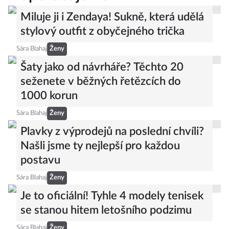
Miluje ji i Zendaya! Sukně, která udělá
stylový outfit z obyčejného trička
Sára Blahaj
Ženy
Šaty jako od návrháře? Těchto 20
seženete v běžných řetězcích do
1000 korun
Sára Blahaj
Ženy
Plavky z výprodejů na poslední chvíli?
Našli jsme ty nejlepší pro každou
postavu
Sára Blahaj
Ženy
Je to oficiální! Tyhle 4 modely tenisek
se stanou hitem letošního podzimu
Sára Blahaj
Ženy