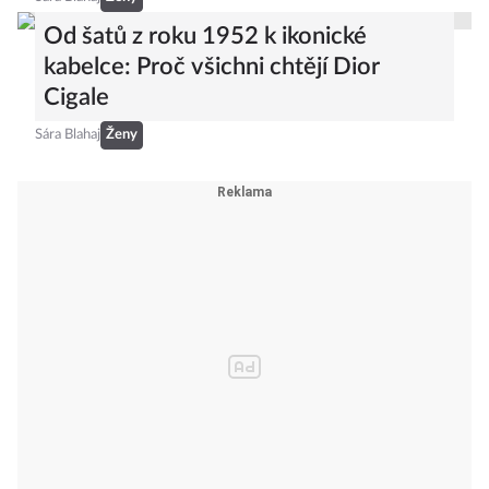
Od šatů z roku 1952 k ikonické
kabelce: Proč všichni chtějí Dior
Cigale
Sára Blahaj
Ženy