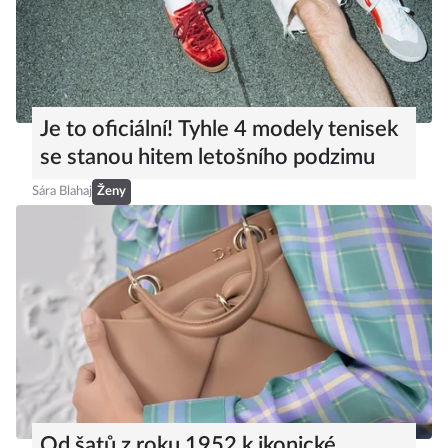
Je to oficiální! Tyhle 4 modely tenisek
se stanou hitem letošního podzimu
Sára Blahaj
Ženy
Od šatů z roku 1952 k ikonické