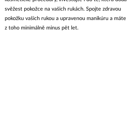
svěžest pokožce na vašich rukách. Spojte zdravou
om
pokožku vašich rukou a upravenou manikúru a máte
n
z toho minimálně minus pět let.
s
a 
m
vy
o
o
n
pi
p
z
u
z