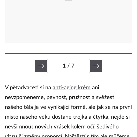
1
/ 7
M
V pětadvaceti si na
anti-aging krém
ani
nevzpomeneme, pevnost, pružnost a svěžest
našeho těla je ve vynikající formě, ale jak se na první
Ji
místo našeho věku dostane trojka a čtyřka, nejde si
ne
nevšimnout nových vrásek kolem očí, šedivého
ba
vlasu či změny proporcí. Naštěstí s tím ale můžeme
má