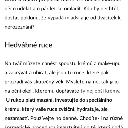
něco udělat a o pár let se omladit. Kdo by nechtěl
st
dostat poklonu, že
vypadá mladší
a je od dvacítek k
t
nerozeznání?
tv
s
Hedvábné ruce
po
zp
Na tvář můžete nanést spoustu krémů a make-upu
ob
a zakrývat a ubírat, ale jsou to ruce, které pak
t
prozradí váš skutečný věk. Myslete na ně, tak jako
pr
na oční okolí, kterému dopřáváte
ty nejlepší krémy
.
tv
U rukou platí mazání. Investujte do speciálního
oc
krému, který vaše ruce zvláční, hydratuje, ale
nezamastí.
Používejte ho denně. Chodíte-li na různé
O
kosmetické procedury, investujte i do té, která dodá
dů