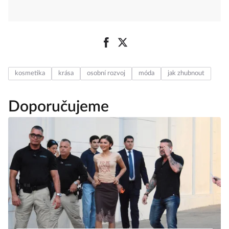
kosmetika
krása
osobní rozvoj
móda
jak zhubnout
Doporučujeme