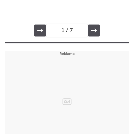
ak
1
/ 7