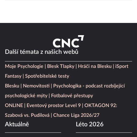
Další témata z našich webů
Moje Psychologie
Blesk Tlapky
Hráči na Blesku
iSport
Fantasy
Spotřebitelské testy
Blesku
Nemovitosti
Psychologika - podcast rozbíjející
psychologické mýty
Fotbalové přestupy
ONLINE
Eventový prostor Level 9
OKTAGON 92:
Szabová vs. Pudilová
Chance Liga 2026/27
Aktuálně
Léto 2026