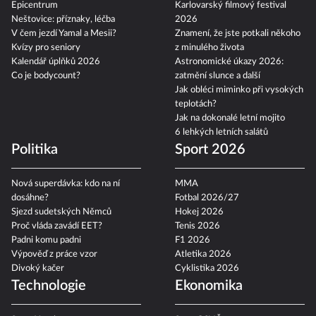
Epicentrum
Karlovarský filmový festival
Neštovice: příznaky, léčba
2026
V čem jezdí Yamal a Mesii?
Znamení, že jste potkali někoho
Kvízy pro seniory
z minulého života
Kalendář úplňků 2026
Astronomické úkazy 2026:
Co je bodycount?
zatmění slunce a další
Jak obléci miminko při vysokých
teplotách?
Jak na dokonalé letní mojito
6 lehkých letních salátů
Politika
Sport 2026
Nová superdávka: kdo na ní
MMA
dosáhne?
Fotbal 2026/27
Sjezd sudetských Němců
Hokej 2026
Proč vláda zavádí EET?
Tenis 2026
Padni komu padni
F1 2026
Výpověď z práce vzor
Atletika 2026
Divoký kačer
Cyklistika 2026
Technologie
Ekonomika