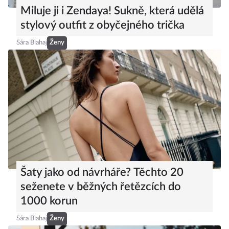
Miluje ji i Zendaya! Sukně, která udělá
stylový outfit z obyčejného trička
Sára Blahaj
Ženy
Šaty jako od návrháře? Těchto 20
seženete v běžných řetězcích do
1000 korun
Sára Blahaj
Ženy