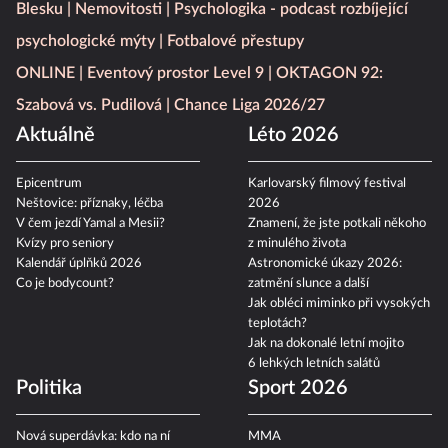
Blesku
Nemovitosti
Psychologika - podcast rozbíjející
psychologické mýty
Fotbalové přestupy
ONLINE
Eventový prostor Level 9
OKTAGON 92:
Szabová vs. Pudilová
Chance Liga 2026/27
Aktuálně
Léto 2026
Epicentrum
Karlovarský filmový festival
Neštovice: příznaky, léčba
2026
V čem jezdí Yamal a Mesii?
Znamení, že jste potkali někoho
Kvízy pro seniory
z minulého života
Kalendář úplňků 2026
Astronomické úkazy 2026:
Co je bodycount?
zatmění slunce a další
Jak obléci miminko při vysokých
teplotách?
Jak na dokonalé letní mojito
6 lehkých letních salátů
Politika
Sport 2026
Nová superdávka: kdo na ní
MMA