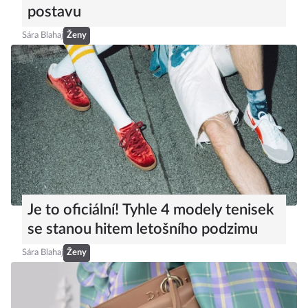
postavu
Sára Blahaj
Ženy
Je to oficiální! Tyhle 4 modely tenisek
se stanou hitem letošního podzimu
Sára Blahaj
Ženy