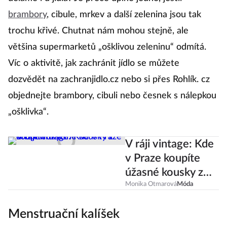
brambory
, cibule, mrkev a další zelenina jsou tak
trochu křivé. Chutnat nám mohou stejně, ale
většina supermarketů „ošklivou zeleninu“ odmítá.
Víc o aktivitě, jak zachránit jídlo se můžete
dozvědět na zachranjidlo.cz nebo si přes Rohlík. cz
objednejte brambory, cibuli nebo česnek s nálepkou
„ošklivka“.
V ráji vintage: Kde
v Praze koupíte
úžasné kousky z
druhé ruky?
Monika Otmarová
Móda
Menstruační kalíšek