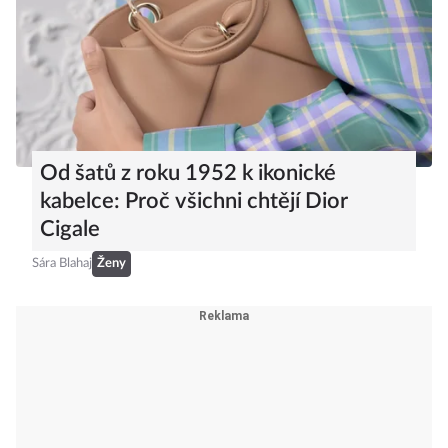
Od šatů z roku 1952 k ikonické
kabelce: Proč všichni chtějí Dior
Cigale
Sára Blahaj
Ženy