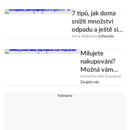
7 tipů, jak doma
snížit množství
odpadu a ještě si
udělat radost!
Irena Sládečková
Lifestyle
Milujete
nakupování?
Možná vám
zatrne, až
Ivona Horváth Souralová
Zaujalo nás
uvidíte výlohu
obchodního
domu Harrods