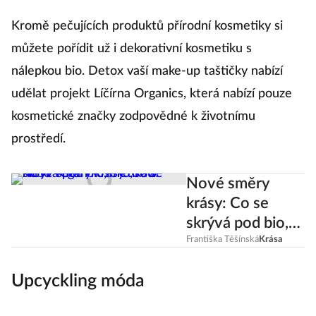
Kromě pečujících produktů přírodní kosmetiky si
můžete pořídit už i dekorativní kosmetiku s
nálepkou bio. Detox vaší make-up taštičky nabízí
udělat projekt Líčírna Organics, která nabízí pouze
kosmetické značky zodpovědné k životnímu
prostředí.
Nové směry
krásy: Co se
skrývá pod bio,
eko, raw nebo
Františka Těšínská
Krása
vegan
Upcyckling móda
kosmetikou?