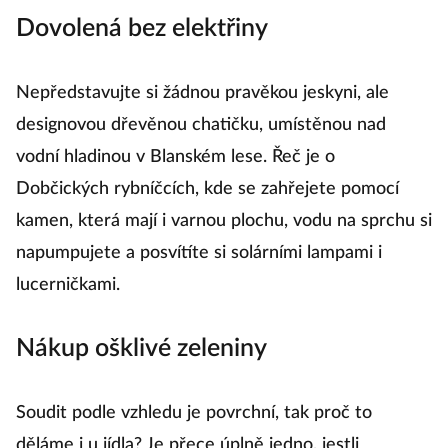
Dovolená bez elektřiny
Nepředstavujte si žádnou pravěkou jeskyni, ale
designovou dřevěnou chatičku, umístěnou nad
vodní hladinou v Blanském lese. Řeč je o
Dobčických rybníčcích, kde se zahřejete pomocí
kamen, která mají i varnou plochu, vodu na sprchu si
napumpujete a posvítíte si solárními lampami i
lucerničkami.
Nákup ošklivé zeleniny
Soudit podle vzhledu je povrchní, tak proč to
děláme i u jídla? Je přece úplně jedno, jestli