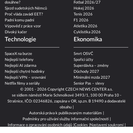
dosáhne?
Fotbal 2026/27
Sjezd sudetských Němců
Hokej 2026
Proč vláda zavádí EET?
Tenis 2026
Padni komu padni
F1 2026
Výpověď z práce vzor
Atletika 2026
Divoký kačer
Cyklistika 2026
Technologie
Ekonomika
SpaceX na burze
Smrt OSVČ
Nejlepší telefony
Spořicí účty
Nejlepší AI zdarma
Superdávka – změny
Nejlepší chytré hodinky
Důchody 2027
Nejlepší VPN – srovnání
Minimální mzda 2027
Netflix filmy a seriály
Senior Pas – slevy
© 2001 - 2026 Copyright
CZECH NEWS CENTER a.s.
se sídlem náměstí Marie Schmolkové 3493/1, 100 00 Praha 10 -
Strašnice, IČO: 02346826, zapsána v OR, sp.zn. B 19490 a dodavatelé
obsahu
Autorská práva k publikovaným materiálům
Podmínky pro užívání služby informační společnosti
Informace o zpracování osobních údajů
Cookies
Nastavení soukromí
Vlastnická struktura