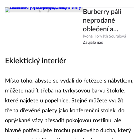
Burberry pálí
neprodané
oblečení a
doplňky, aby
Ivona Horváth Souralová
Zaujalo nás
nešly do slev.
Proč proboha?
Eklektický interiér
Místo toho, abyste se vydali do řetězce s nábytkem,
můžete natřít třeba na tyrkysovou barvu štokrle,
které najdete u popelnice. Stejně můžete využít
třeba dřevěné palety jako konferenční stolek, do
oprýskané vázy přesadit pokojovou rostlinu, ale
hlavně potřebujete trochu punkového ducha, který