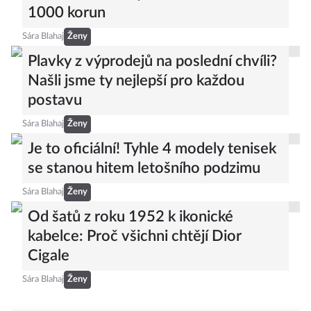
seženete v běžných řetězcích do
1000 korun
Sára Blahaj
Ženy
Plavky z výprodejů na poslední chvíli?
Našli jsme ty nejlepší pro každou
postavu
Sára Blahaj
Ženy
Je to oficiální! Tyhle 4 modely tenisek
se stanou hitem letošního podzimu
Sára Blahaj
Ženy
Od šatů z roku 1952 k ikonické
kabelce: Proč všichni chtějí Dior
Cigale
Sára Blahaj
Ženy