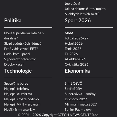
Jak obléci miminko při vysokých
teplotách?
Jak na dokonalé letní mojito
6 lehkých letních salátů
Politika
Sport 2026
Nová superdávka: kdo na ní
MMA
dosáhne?
Fotbal 2026/27
Sjezd sudetských Němců
Hokej 2026
Proč vláda zavádí EET?
Tenis 2026
Padni komu padni
F1 2026
Výpověď z práce vzor
Atletika 2026
Divoký kačer
Cyklistika 2026
Technologie
Ekonomika
SpaceX na burze
Smrt OSVČ
Nejlepší telefony
Spořicí účty
Nejlepší AI zdarma
Superdávka – změny
Nejlepší chytré hodinky
Důchody 2027
Nejlepší VPN – srovnání
Minimální mzda 2027
Netflix filmy a seriály
Senior Pas – slevy