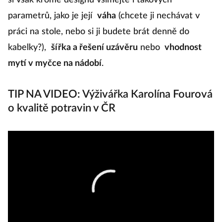
si však kromě designu všímejte i takových
– 
parametrů, jako je její
váha
(chcete ji nechávat v
b
práci na stole, nebo si ji budete brát denně do
př
kabelky?),
šířka a řešení uzávěru
nebo
vhodnost
s
mytí v myčce na nádobí
.
TIP NA VIDEO: Výživářka Karolína Fourová
o kvalitě potravin v ČR