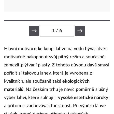
1
/ 6
2
Hlavní motivace ke koupi lahve na vodu bývají dvě:
motivačně nakopnout svůj pitný režim a současně
zamezit plýtvání plasty. Z tohoto důvodu dává smysl
P
pořídit si takovou lahev, která je vyrobena z
kvalitních, ale současně také
ekologických
I
materiálů
. Na českém trhu je navíc poměrně slušný
l
výběr lahví, které splňují i
vysoké estetické nároky
j
a přitom si zachovávají funkčnost. Při výběru láhve
m