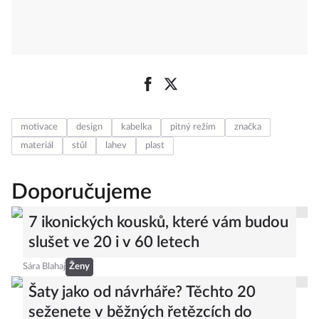
motivace
design
kabelka
pitný režim
značka
materiál
stůl
lahev
plast
Doporučujeme
7 ikonických kousků, které vám budou
slušet ve 20 i v 60 letech
Sára Blahaj
Ženy
Šaty jako od návrháře? Těchto 20