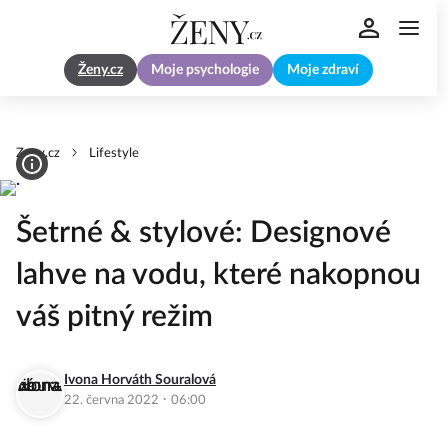
Ženy.cz
Moje psychologie
Moje zdraví
Zeny.cz
Lifestyle
Šetrné & stylové: Designové
lahve na vodu, které nakopnou
váš pitný režim
Ivona Horváth Souralová
·
22. června 2022
06:00