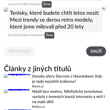
Ivona Horváth Souralová
Ženy
Tenisky, které budete chtít letos nosit:
Mezi trendy se derou retro modely,
které jsme milovali před 20 lety
Kristýna Dobeš Moučková
Ženy
PŘEDCHOZÍ
DALŠÍ
Články z jiných titulů
Detaily aféry Decroix s Havránkem: Kdo
je tady největší královna?
Blesk.cz
Násilí bez motivu. Nihilistický terorismus
vyrůstá z temných koutů internetu a míří i
na malé děti
Reflex.cz