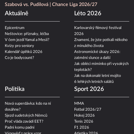
Szabová vs. Pudilová
Chance Liga 2026/27
Aktuálně
Léto 2026
Epicentrum
Karlovarský filmový festival
Neštovice: příznaky, léčba
2026
V čem jezdí Yamal a Mesii?
Znamení, že jste potkali někoho
Kvízy pro seniory
z minulého života
Kalendář úplňků 2026
Astronomické úkazy 2026:
Co je bodycount?
zatmění slunce a další
Jak obléci miminko při vysokých
teplotách?
Jak na dokonalé letní mojito
6 lehkých letních salátů
Politika
Sport 2026
Nová superdávka: kdo na ní
MMA
dosáhne?
Fotbal 2026/27
Sjezd sudetských Němců
Hokej 2026
Proč vláda zavádí EET?
Tenis 2026
Padni komu padni
F1 2026
Výpověď z práce vzor
Atletika 2026