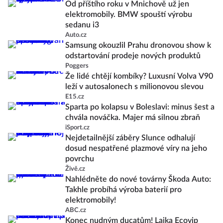
Od příštího roku v Mnichově už jen
elektromobily. BMW spouští výrobu
sedanu i3
Auto.cz
Samsung okouzlil Prahu dronovou show k
odstartování prodeje nových produktů
Poggers
Že lidé chtějí kombíky? Luxusní Volva V90
leží v autosalonech s milionovou slevou
E15.cz
Sparta po kolapsu v Boleslavi: minus šest a
chvála nováčka. Majer má silnou zbraň
iSport.cz
Nejdetailnější záběry Slunce odhalují
dosud nespatřené plazmové víry na jeho
povrchu
Živě.cz
Nahlédněte do nové továrny Škoda Auto:
Takhle probíhá výroba baterií pro
elektromobily!
ABC.cz
Konec nudným ducatům! Laika Ecovip