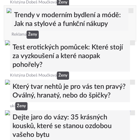
Kristýna Dobeš Moučková
Ženy
Trendy v moderním bydlení a módě:
Jak na stylové a funkční nákupy
Reklama
Ženy
Test erotických pomůcek: Které stojí
za vyzkoušení a které naopak
pohořely?
Kristýna Dobeš Moučková
Ženy
Který tvar nehtů je pro vás ten pravý?
Oválný, hranatý, nebo do špičky?
uki
Ženy
Dejte jaro do vázy: 35 krásných
kousků, které se stanou ozdobou
vašeho bytu