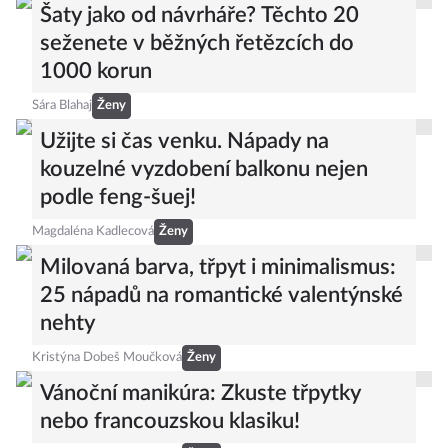
Šaty jako od návrháře? Těchto 20
seženete v běžných řetězcích do
1000 korun
Sára Blahaj
Ženy
Užijte si čas venku. Nápady na
kouzelné vyzdobení balkonu nejen
podle feng-šuej!
Magdaléna Kadlecová
Ženy
Milovaná barva, třpyt i minimalismus:
25 nápadů na romantické valentýnské
nehty
Kristýna Dobeš Moučková
Ženy
Vánoční manikúra: Zkuste třpytky
nebo francouzskou klasiku!