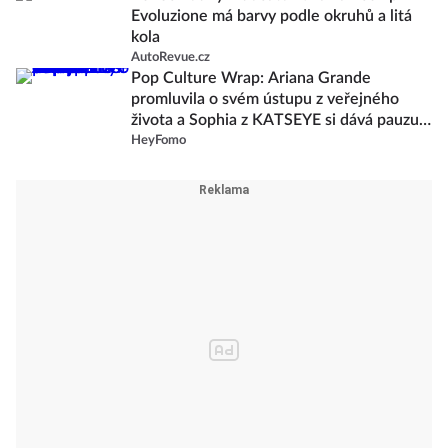
Evoluzione má barvy podle okruhů a litá
kola
AutoRevue.cz
Pop Culture Wrap: Ariana Grande
promluvila o svém ústupu z veřejného
života a Sophia z KATSEYE si dává pauzu
od skupiny
HeyFomo