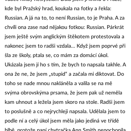
kde byl Pražský hrad, koukala na fotky a řekla:
Russian. A já na to, to není Russian, to je Praha. A za
chvíli ona zase nad nějakou fotkou: Russian. Párkrát
jsem ještě svým anglickým štěkotem protestovala a
nakonec jsem to radši vzdala… Když jsem poprvé při
šla ze školy, ptala se, co mám za domácí úkol.
Ukázala jsem jí ho s tím, že bych to napsala takhle. A
ona že ne, že jsem „stupid“ a začala mi diktovat. Do
toho se nade mnou nakláněla a valila se na mě
svýma obrovskýma prsama, že jsem pak už neměla
kam uhnout a ležela jsem skoro na stole. Radši jsem
to poslušně a co nejrychleji napsala. Udělala jsem to
podle ní a celý úkol jsem měla jako jediná ve třídě
blbě, protože paní chytračka Ann Smith nepochopila