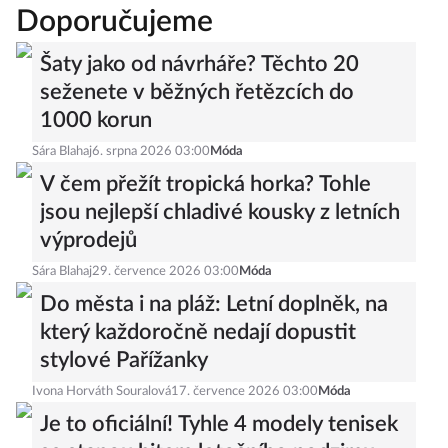
Doporučujeme
Šaty jako od návrháře? Těchto 20
seženete v běžných řetězcích do
1000 korun
Sára Blahaj
6. srpna 2026 03:00
Móda
V čem přežít tropická horka? Tohle
jsou nejlepší chladivé kousky z letních
výprodejů
Sára Blahaj
29. července 2026 03:00
Móda
Do města i na pláž: Letní doplněk, na
který každoročně nedají dopustit
stylové Pařížanky
Ivona Horváth Souralová
17. července 2026 03:00
Móda
Je to oficiální! Tyhle 4 modely tenisek