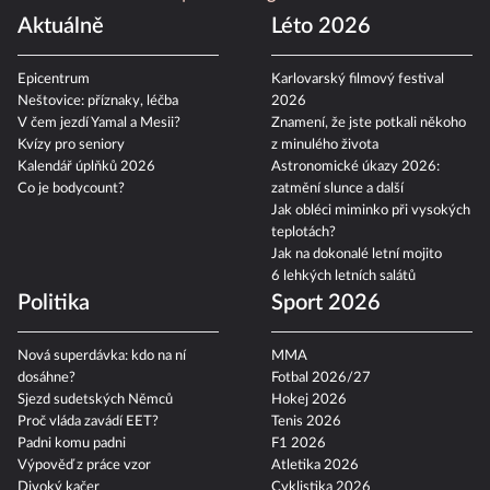
Aktuálně
Léto 2026
Epicentrum
Karlovarský filmový festival
Neštovice: příznaky, léčba
2026
V čem jezdí Yamal a Mesii?
Znamení, že jste potkali někoho
Kvízy pro seniory
z minulého života
Kalendář úplňků 2026
Astronomické úkazy 2026:
Co je bodycount?
zatmění slunce a další
Jak obléci miminko při vysokých
teplotách?
Jak na dokonalé letní mojito
6 lehkých letních salátů
Politika
Sport 2026
Nová superdávka: kdo na ní
MMA
dosáhne?
Fotbal 2026/27
Sjezd sudetských Němců
Hokej 2026
Proč vláda zavádí EET?
Tenis 2026
Padni komu padni
F1 2026
Výpověď z práce vzor
Atletika 2026
Divoký kačer
Cyklistika 2026