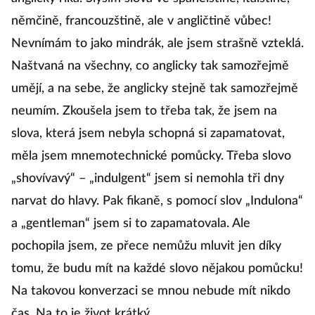
němčině, francouzštině, ale v angličtině vůbec!
Nevnímám to jako mindrák, ale jsem strašně vzteklá.
Naštvaná na všechny, co anglicky tak samozřejmě
umějí, a na sebe, že anglicky stejně tak samozřejmě
neumím. Zkoušela jsem to třeba tak, že jsem na
slova, která jsem nebyla schopná si zapamatovat,
měla jsem mnemotechnické pomůcky. Třeba slovo
„shovívavý“ – „indulgent“ jsem si nemohla tři dny
narvat do hlavy. Pak fikaně, s pomocí slov „Indulona“
a „gentleman“ jsem si to zapamatovala. Ale
pochopila jsem, ze přece nemůžu mluvit jen díky
tomu, že budu mít na každé slovo nějakou pomůcku!
Na takovou konverzaci se mnou nebude mít nikdo
čas. Na to je život krátký.