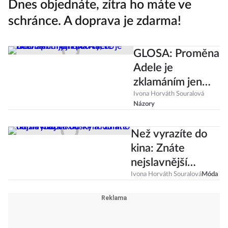
Dnes objednáte, zítra ho máte ve
schránce. A doprava je zdarma!
GLOSA: Proměna
Adele je
zklamáním jen
pro ty, co
Ivona Horváth Souralová
Názory
nechápou její
motivaci
Než vyrazíte do
kina: Znáte
nejslavnější
kousky módního
Ivona Horváth Souralová
Móda
domu Gucci?