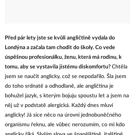
Před pár lety jste se kvůli angličtině vydala do
Londýna a začala tam chodit do školy. Co vede
úspěšnou profesionálku, ženu, která má rodinu, k
tomu, aby se vystavila jistému diskomfortu?
Chtěla
jsem se naučit anglicky, což se nepodařilo. Šla jsem
do toho srdnatě a odhodlaně, ale angličtina je
bohužel jazyk, s kterým bojuju spoustu let a jsem na
něj už v podstatě alergická. Každý dnes mluví
anglicky! Já sice něco na úrovni jednobuněčného
organismu řeknu, ale vůbec nerozumím, co mi kdo
anglicky říká. Slyším slova ve španělštině, italštině,