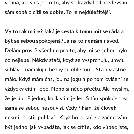
vnímá, ale spíš jde o to, aby se každý líbil především
sám sobě a cítil se dobře. To je nejdůležitější.
Vy to tak máte? Jaká je cesta k tomu mít se ráda a
být se sebou spokojená?
Já na to nemám návod.
Dělám prostě všechno pro to, aby mi se sebou bylo
co nejlépe. Někdy stačí, když se vysprchuju, umyju
si hlavu, namaluju, hezky se obléknu… Stačí vlastně
málo. Když mám čas, jdu na jógu a po tom cvičení se
vždycky cítím lépe. Nebo si něco přečtu. Ale myslím,
že je úplně jedno, kolik vám je let. S tím spokojenost
sama se sebou nesouvisí. Vždy říkám, že člověk
nesmí „pustit pohlaví“. Když ho pustíte a začne vám
být jedno, jak vypadáte, jak se cítíte, kdo vůbec jste,