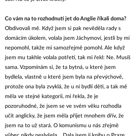
Co vám na to rozhodnutí jet do Anglie říkali doma?
Obdivovali mě. Když jsem si pak nevěděla rady s
domácím úkolem, volala jsem Jáchymovi, jestli by mi
nepomohl, takže mi samozřejmě pomohl. Ale když
jsem mu takhle volala potřetí, tak mi řekl: Ne. Musíš
sama. Vzpomínám si, že ta bytná, u které jsem
bydlela, vlastně u které jsem byla na převýchově,
protože ona byla zvyklá, že u ní bydlí děti, a tak mě
měla ve stejné kategorii, mi řekla, že je
pozoruhodné, že jsem se ve svém věku rozhodla
učit anglicky, že jsem měla přijet mnohem dřív, že
jsem na to už stará. O komunismu u nás zřejmě
vůbec nikdy neslyšela… Dala jsem jí knihu o Praze,