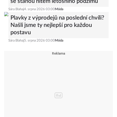
se stanou hitem letošního podzimu
Sára Blahaj
4. srpna 2026 03:00
Móda
Plavky z výprodejů na poslední chvíli?
Našli jsme ty nejlepší pro každou
postavu
Sára Blahaj
5. srpna 2026 03:00
Móda