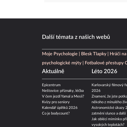
Další témata z našich webů
Moje Psychologie
Blesk Tlapky
Hráči na
psychologické mýty
Fotbalové přestupy
Aktuálně
Léto 2026
Epicentrum
Karlovarský filmový fe
Neštovice: příznaky, léčba
2026
V čem jezdí Yamal a Mesii?
Znamení, že jste potka
Kvízy pro seniory
někoho z minulého živ
Kalendář úplňků 2026
Astronomické úkazy 
Co je bodycount?
zatmění slunce a další
Jak obléci miminko při
vysokých teplotách?