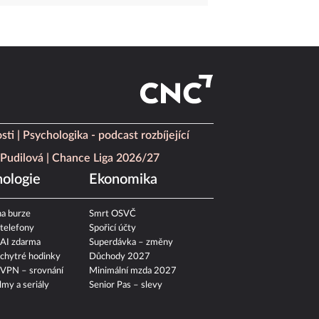
sti
Psychologika - podcast rozbíjející
Pudilová
Chance Liga 2026/27
ologie
Ekonomika
a burze
Smrt OSVČ
 telefony
Spořicí účty
 AI zdarma
Superdávka – změny
 chytré hodinky
Důchody 2027
 VPN – srovnání
Minimální mzda 2027
ilmy a seriály
Senior Pas – slevy