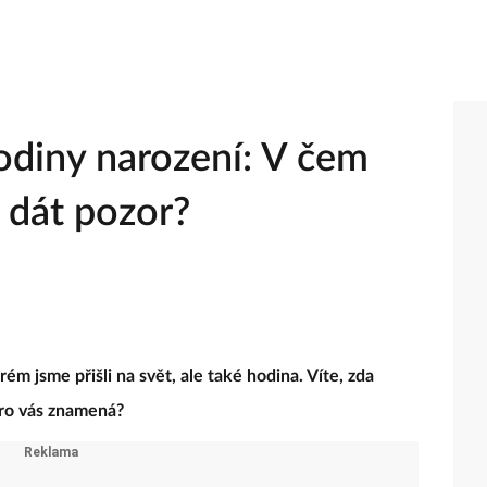
diny narození: V čem
i dát pozor?
ém jsme přišli na svět, ale také hodina. Víte, zda
 pro vás znamená?