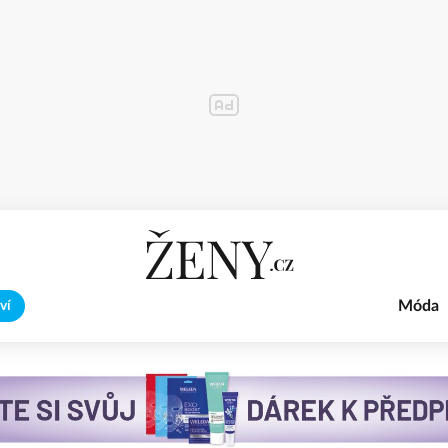
Móda
ví