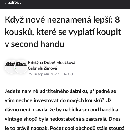
.
| Zdroj: .
Když nové neznamená lepší: 8
kousků, které se vyplatí koupit
v second handu
Kristýna Dobeš Moučková
Gabriela Zimová
·
29. listopadu 2022
06:00
Jedete na vlně udržitelného šatníku, případně se
vám nechce investovat do nových kousků? Už
dávno není pravda, že by nabídka second handů a
vintage shopů byla nedostatečná a zastaralá. Dnes
je to právě naopak. Počet cool obchodů stále stoupá