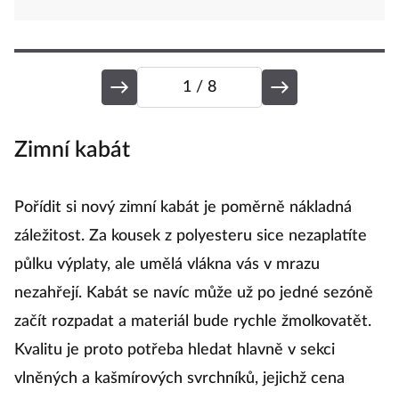
1
/ 8
Zimní kabát
O
Pořídit si nový zimní kabát je poměrně nákladná
O
záležitost. Za kousek z polyesteru sice nezaplatíte
p
půlku výplaty, ale umělá vlákna vás v mrazu
v
nezahřejí. Kabát se navíc může už po jedné sezóně
kt
začít rozpadat a materiál bude rychle žmolkovatět.
pa
Kvalitu je proto potřeba hledat hlavně v sekci
h
vlněných a kašmírových svrchníků, jejichž cena
v