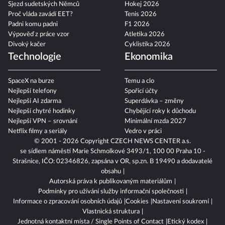
Sjezd sudetských Němců
Hokej 2026
Proč vláda zavádí EET?
Tenis 2026
Padni komu padni
F1 2026
Výpověď z práce vzor
Atletika 2026
Divoký kačer
Cyklistika 2026
Technologie
Ekonomika
SpaceX na burze
Temu a clo
Nejlepší telefony
Spořicí účty
Nejlepší AI zdarma
Superdávka – změny
Nejlepší chytré hodinky
Chybějící roky k důchodu
Nejlepší VPN – srovnání
Minimální mzda 2027
Netflix filmy a seriály
Vedro v práci
© 2001 - 2026 Copyright
CZECH NEWS CENTER a.s.
se sídlem náměstí Marie Schmolkové 3493/1, 100 00 Praha 10 -
Strašnice, IČO: 02346826, zapsána v OR, sp.zn. B 19490 a dodavatelé
obsahu
Autorská práva k publikovaným materiálům
Podmínky pro užívání služby informační společnosti
Informace o zpracování osobních údajů
Cookies
Nastavení soukromí
Vlastnická struktura
Jednotná kontaktní místa / Single Points of Contact
Etický kodex