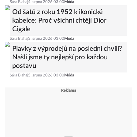
Sára Blahaj
4. srpna 2026 03:00
Móda
Od šatů z roku 1952 k ikonické
kabelce: Proč všichni chtějí Dior
Cigale
Sára Blahaj
3. srpna 2026 03:00
Móda
Plavky z výprodejů na poslední chvíli?
Našli jsme ty nejlepší pro každou
postavu
Sára Blahaj
5. srpna 2026 03:00
Móda