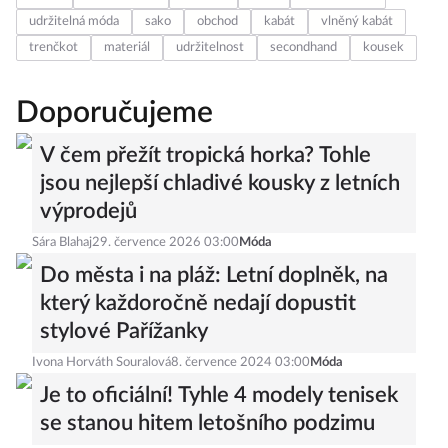
udržitelná móda
sako
obchod
kabát
vlněný kabát
trenčkot
materiál
udržitelnost
secondhand
kousek
Doporučujeme
V čem přežít tropická horka? Tohle
jsou nejlepší chladivé kousky z letních
výprodejů
Sára Blahaj
29. července 2026 03:00
Móda
Do města i na pláž: Letní doplněk, na
který každoročně nedají dopustit
stylové Pařížanky
Ivona Horváth Souralová
8. července 2024 03:00
Móda
Je to oficiální! Tyhle 4 modely tenisek
se stanou hitem letošního podzimu