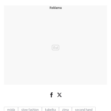
móda
slow fashion
kabelka
zima
second hand