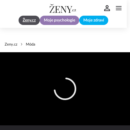
Ženy.cz
Moje psychologie
Moje zdraví
Zeny.cz
Móda