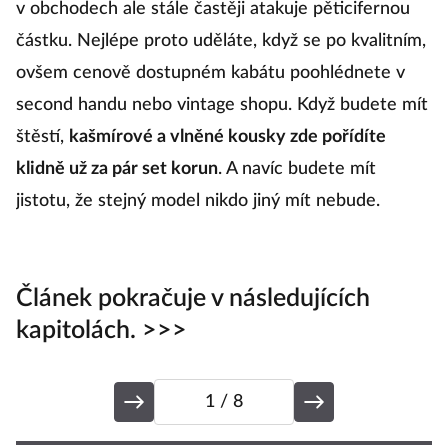
v obchodech ale stále častěji atakuje pěticifernou
d
částku. Nejlépe proto uděláte, když se po kvalitním,
z 
ovšem cenově dostupném kabátu poohlédnete v
z
second handu nebo vintage shopu. Když budete mít
s
štěstí,
kašmírové a vlněné kousky zde pořídíte
klidně už za pár set korun
. A navíc budete mít
jistotu, že stejný model nikdo jiný mít nebude.
Článek pokračuje v následujících
kapitolách. >>>
1
/ 8