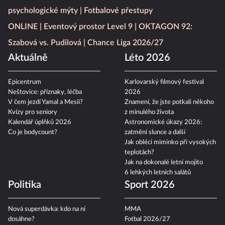
psychologické mýty
Fotbalové přestupy
ONLINE
Eventový prostor Level 9
OKTAGON 92:
Szabová vs. Pudilová
Chance Liga 2026/27
Aktuálně
Léto 2026
Epicentrum
Karlovarský filmový festival
Neštovice: příznaky, léčba
2026
V čem jezdí Yamal a Mesii?
Znamení, že jste potkali někoho
Kvízy pro seniory
z minulého života
Kalendář úplňků 2026
Astronomické úkazy 2026:
Co je bodycount?
zatmění slunce a další
Jak obléci miminko při vysokých
teplotách?
Jak na dokonalé letní mojito
6 lehkých letních salátů
Politika
Sport 2026
Nová superdávka: kdo na ní
MMA
dosáhne?
Fotbal 2026/27