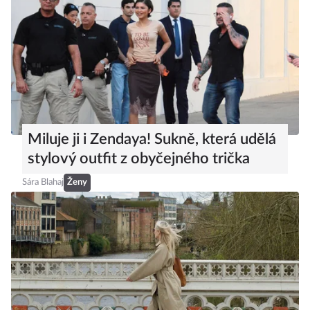
Miluje ji i Zendaya! Sukně, která udělá
stylový outfit z obyčejného trička
Sára Blahaj
Ženy