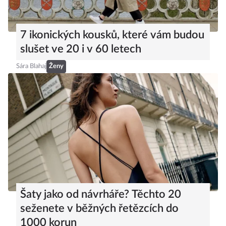
7 ikonických kousků, které vám budou
slušet ve 20 i v 60 letech
Sára Blahaj
Ženy
Šaty jako od návrháře? Těchto 20
seženete v běžných řetězcích do
1000 korun