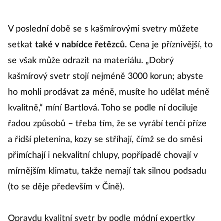
V poslední době se s kašmírovými svetry můžete
setkat
také v nabídce řetězců.
Cena je příznivější, to
se však může odrazit na materiálu. „Dobrý
kašmírový svetr stojí nejméně 3000 korun; abyste
ho mohli prodávat za méně, musíte ho udělat méně
kvalitně,“ míní Bartlová. Toho se podle ní dociluje
řadou způsobů – třeba tím, že se vyrábí tenčí příze
a řidší pletenina, kozy se stříhají, čímž se do směsi
přimíchají i nekvalitní chlupy, popřípadě chovají v
mírnějším klimatu, takže nemají tak silnou podsadu
(to se děje především v Číně).
Opravdu kvalitní svetr by podle módní expertky