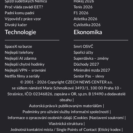
Sjezd sudetských Němců
Hokej 2026
Proč vláda zavádí EET?
Tenis 2026
Padni komu padni
F1 2026
Výpověď z práce vzor
Atletika 2026
Divoký kačer
Cyklistika 2026
Technologie
Ekonomika
SpaceX na burze
Smrt OSVČ
Nejlepší telefony
Spořicí účty
Nejlepší AI zdarma
Superdávka – změny
Nejlepší chytré hodinky
Důchody 2027
Nejlepší VPN – srovnání
Minimální mzda 2027
Netflix filmy a seriály
Senior Pas – slevy
© 2001 - 2026 Copyright
CZECH NEWS CENTER a.s.
se sídlem náměstí Marie Schmolkové 3493/1, 100 00 Praha 10 -
Strašnice, IČO: 02346826, zapsána v OR, sp.zn. B 19490 a dodavatelé
obsahu
Autorská práva k publikovaným materiálům
Podmínky pro užívání služby informační společnosti
Informace o zpracování osobních údajů
Cookies
Nastavení soukromí
Vlastnická struktura
Jednotná kontaktní místa / Single Points of Contact
Etický kodex