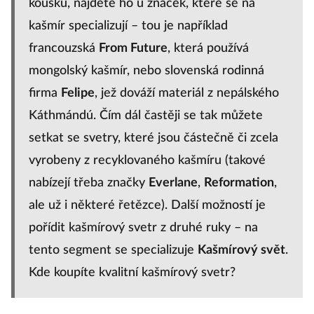
kousku, najdete ho u značek, které se na
kašmír specializují – tou je například
francouzská
From Future
, která používá
mongolský kašmír, nebo slovenská rodinná
firma
Felipe
, jež dováží materiál z nepálského
Káthmándú. Čím dál častěji se tak můžete
setkat se svetry, které jsou částečně či zcela
vyrobeny z recyklovaného kašmíru (takové
nabízejí třeba značky
Everlane
,
Reformation
,
ale už i některé řetězce). Další možností je
pořídit kašmírový svetr z druhé ruky – na
tento segment se specializuje
Kašmírový svět
.
Kde koupíte kvalitní kašmírový svetr?