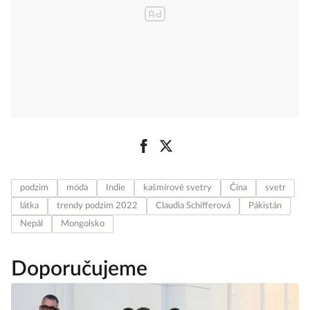
podzim
móda
Indie
kašmírové svetry
Čína
svetr
látka
trendy podzim 2022
Claudia Schifferová
Pákistán
Nepál
Mongolsko
Doporučujeme