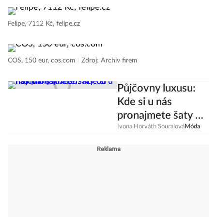
Felipe, 7112 Kč, felipe.cz
COS, 150 eur, cos.com
|
Zdroj: Archiv firem
Půjčovny luxusu:
Kde si u nás
pronajmete šaty od
návrháře?
Ivona Horváth Souralová
Móda