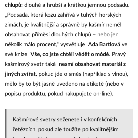
chlupů
: dlouhé a hrubší a krátkou jemnou podsadu.
„Podsada, která kozu zahřívá v tuhých horských
zimách, je kvalitnější a správně by kašmír neměl
obsahovat příměsi dlouhých chlupů – nebo jen
několik málo procent,“ vysvětluje
Ada Bartlová
ve
své knize
Vše, co jste chtěli vědět o módě
. Pravý
kašmírový svetr také
nesmí obsahovat materiál z
jiných zvířat
, pokud jde o směs (například s vlnou),
mělo by to být jasně uvedeno na etiketě (nebo v
popisu produktu, pokud nakupujete on-line).
Kašmírové svetry seženete i v konfekčních
řetězcích, pokud ale toužíte po kvalitnějším