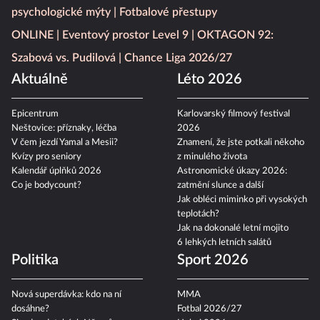
psychologické mýty
Fotbalové přestupy
ONLINE
Eventový prostor Level 9
OKTAGON 92:
Szabová vs. Pudilová
Chance Liga 2026/27
Aktuálně
Léto 2026
Epicentrum
Karlovarský filmový festival
Neštovice: příznaky, léčba
2026
V čem jezdí Yamal a Mesii?
Znamení, že jste potkali někoho
Kvízy pro seniory
z minulého života
Kalendář úplňků 2026
Astronomické úkazy 2026:
Co je bodycount?
zatmění slunce a další
Jak obléci miminko při vysokých
teplotách?
Jak na dokonalé letní mojito
6 lehkých letních salátů
Politika
Sport 2026
Nová superdávka: kdo na ní
MMA
dosáhne?
Fotbal 2026/27