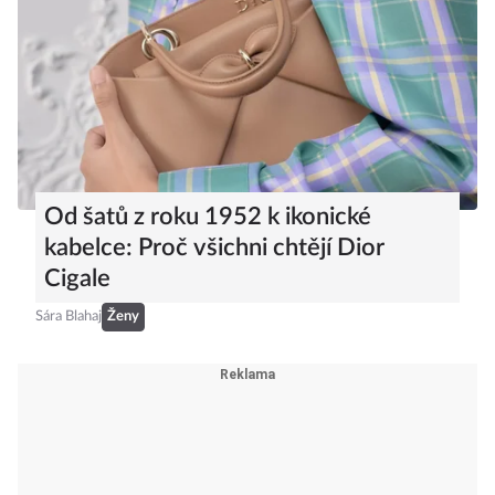
Od šatů z roku 1952 k ikonické
kabelce: Proč všichni chtějí Dior
Cigale
Sára Blahaj
Ženy