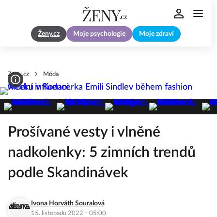
Ženy.cz
Moje psychologie
Moje zdraví
Zeny.cz
Móda
Prošívané vesty i vlněné
nadkolenky: 5 zimních trendů
podle Skandinávek
Ivona Horváth Souralová