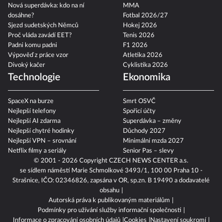
Nová superdávka: kdo na ní
MMA
dosáhne?
Fotbal 2026/27
Sjezd sudetských Němců
Hokej 2026
Proč vláda zavádí EET?
Tenis 2026
Padni komu padni
F1 2026
Výpověď z práce vzor
Atletika 2026
Divoký kačer
Cyklistika 2026
Technologie
Ekonomika
SpaceX na burze
Smrt OSVČ
Nejlepší telefony
Spořicí účty
Nejlepší AI zdarma
Superdávka – změny
Nejlepší chytré hodinky
Důchody 2027
Nejlepší VPN – srovnání
Minimální mzda 2027
Netflix filmy a seriály
Senior Pas – slevy
© 2001 - 2026 Copyright
CZECH NEWS CENTER a.s.
se sídlem náměstí Marie Schmolkové 3493/1, 100 00 Praha 10 -
Strašnice, IČO: 02346826, zapsána v OR, sp.zn. B 19490 a dodavatelé
obsahu
Autorská práva k publikovaným materiálům
Podmínky pro užívání služby informační společnosti