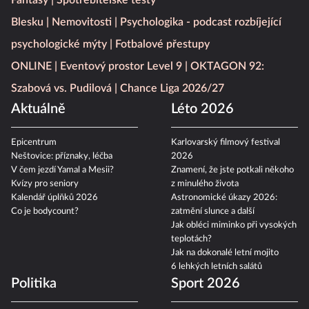
Fantasy
Spotřebitelské testy
Blesku
Nemovitosti
Psychologika - podcast rozbíjející
psychologické mýty
Fotbalové přestupy
ONLINE
Eventový prostor Level 9
OKTAGON 92:
Szabová vs. Pudilová
Chance Liga 2026/27
Aktuálně
Léto 2026
Epicentrum
Karlovarský filmový festival
Neštovice: příznaky, léčba
2026
V čem jezdí Yamal a Mesii?
Znamení, že jste potkali někoho
Kvízy pro seniory
z minulého života
Kalendář úplňků 2026
Astronomické úkazy 2026:
Co je bodycount?
zatmění slunce a další
Jak obléci miminko při vysokých
teplotách?
Jak na dokonalé letní mojito
6 lehkých letních salátů
Politika
Sport 2026