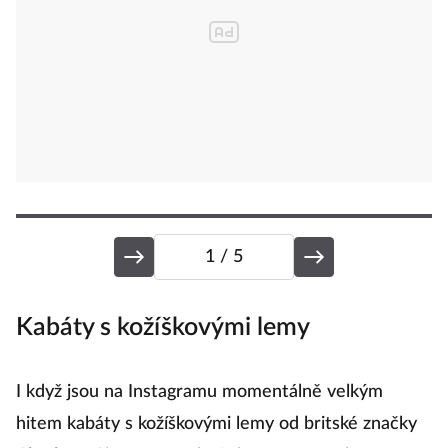
1
/ 5
Kabáty s kožíškovými lemy
P
I když jsou na Instagramu momentálně velkým
P
hitem kabáty s kožíškovými lemy od britské značky
n