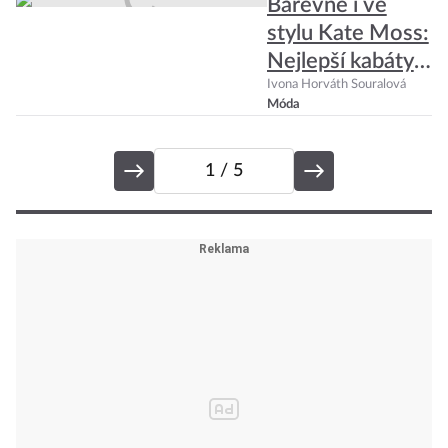
Barevné i ve
stylu Kate Moss:
Nejlepší kabáty s
kožíškem pro
Ivona Horváth Souralová
Móda
aktuální sezónu
1
/ 5