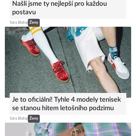
Plavky z výprodejů na poslední chvíli?
Našli jsme ty nejlepší pro každou
postavu
Sára Blahaj
Ženy
Je to oficiální! Tyhle 4 modely tenisek
se stanou hitem letošního podzimu
Sára Blahaj
Ženy