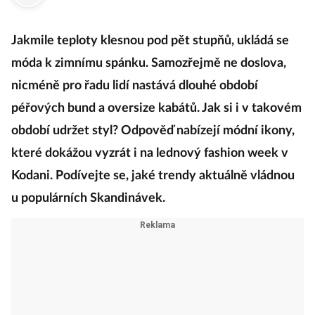
·
15. listopadu 2022
05:00
Jakmile teploty klesnou pod pět stupňů, ukládá se
móda k zimnímu spánku. Samozřejmě ne doslova,
nicméně pro řadu lidí nastává dlouhé období
péřových bund a oversize kabátů. Jak si i v takovém
období udržet styl? Odpověď nabízejí módní ikony,
které dokážou vyzrát i na lednový fashion week v
Kodani. Podívejte se, jaké trendy aktuálně vládnou
u populárních Skandinávek.