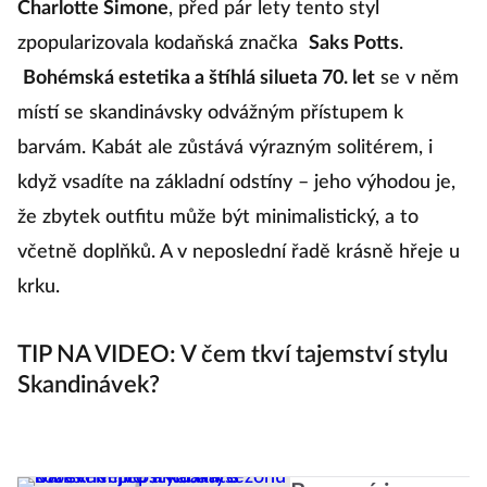
Charlotte Simone
, před pár lety tento styl
pr
zpopularizovala kodaňská značka
Saks Potts
.
s
Bohémská estetika a štíhlá silueta 70. let
se v něm
ou
místí se skandinávsky odvážným přístupem k
vi
barvám. Kabát ale zůstává výrazným solitérem, i
vě
když vsadíte na základní odstíny – jeho výhodou je,
m
že zbytek outfitu může být minimalistický, a to
by
včetně doplňků. A v neposlední řadě krásně hřeje u
j
krku.
P
TIP NA VIDEO: V čem tkví tajemství stylu
Skandinávek?