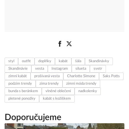
styl
outfit
doplňky
kabát
šála
Skandinávky
Skandinávie
vesta
Instagram
silueta
svetr
zimní kabát
prošívaná vesta
Charlotte Simone
Saks Potts
podzim trendy
zima trendy
zimní móda trendy
bunda s beránkem
vlněné oblečení
nadkolenky
pletené ponožky
kabát s kožíškem
Doporučujeme