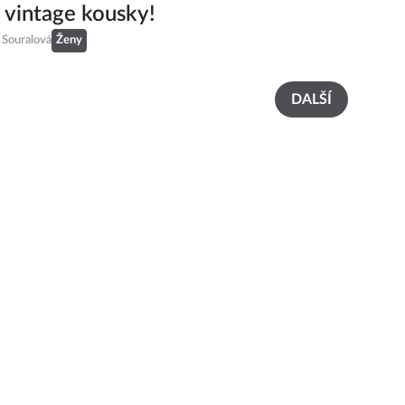
í vintage kousky!
 Souralová
Ženy
DALŠÍ