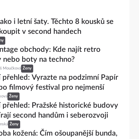
ako i letní šaty. Těchto 8 kousků se
 koupit v second handech
ny
intage obchody: Kde najít retro
 nebo boty na techno?
eš Moučková
Ženy
 přehled: Vyrazte na podzimní Papír
bo filmový festival pro nejmenší
ková
Ženy
 přehled: Pražské historické budovy
írají second handům i seberozvoji
inská
Ženy
ba kožená: Čím ošoupanější bunda,