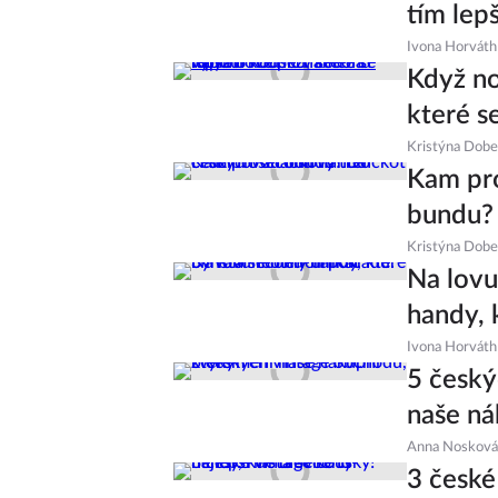
tím lepš
Ivona Horváth
Když no
které s
Kristýna Dob
Kam pro
bundu?
Kristýna Dob
Na lovu
handy, 
Ivona Horváth
5 český
naše ná
Anna Nosková
3 české