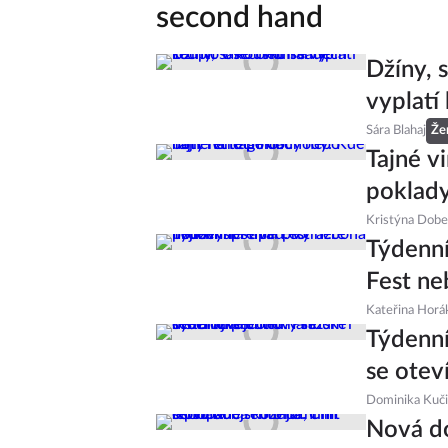
second hand
Džíny, s
vyplatí
Sára Blahaj
Že
Tajné v
poklady
Kristýna Dob
Týdenní
Fest ne
Kateřina Horá
Týdenní
se otev
Dominika Kuč
Nová do