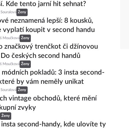
í. Kde tento jarní hit sehnat?
 Souralová
Ženy
vé neznamená lepší: 8 kousků,
e vyplatí koupit v second handu
eš Moučková
Ženy
 značkový trenčkot či džínovou
 Do českých second handů
eš Moučková
Ženy
 módních pokladů: 3 insta second-
které by vám neměly unikat
 Souralová
Ženy
ch vintage obchodů, které mění
kupní zvyky
Ženy
 insta second-handy, kde ulovíte ty