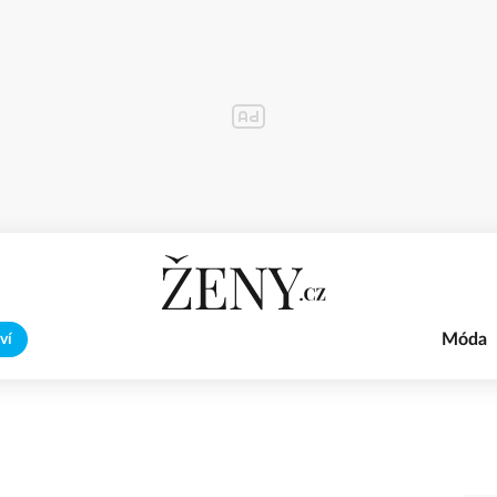
Móda
ví