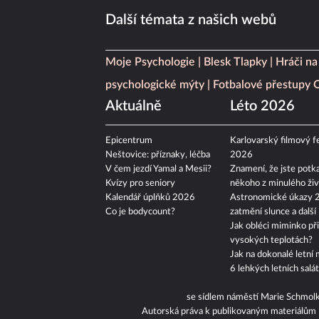
Další témata z našich webů
Moje Psychologie
Blesk Tlapky
Hráči na
psychologické mýty
Fotbalové přestupy
Aktuálně
Léto 2026
Epicentrum
Karlovarský filmový fe
Neštovice: příznaky, léčba
2026
V čem jezdí Yamal a Mesii?
Znamení, že jste potka
Kvízy pro seniory
někoho z minulého živ
Kalendář úplňků 2026
Astronomické úkazy 
Co je bodycount?
zatmění slunce a další
Jak obléci miminko při
vysokých teplotách?
Jak na dokonalé letní 
6 lehkých letních salá
se sídlem náměstí Marie Schmol
Autorská práva k publikovaným materiálům