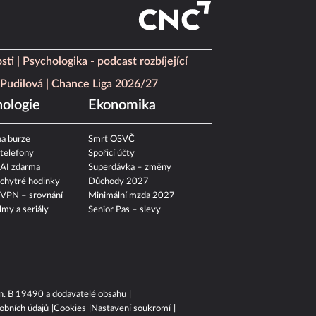
sti
Psychologika - podcast rozbíjející
Pudilová
Chance Liga 2026/27
ologie
Ekonomika
a burze
Smrt OSVČ
 telefony
Spořicí účty
 AI zdarma
Superdávka – změny
 chytré hodinky
Důchody 2027
 VPN – srovnání
Minimální mzda 2027
ilmy a seriály
Senior Pas – slevy
n. B 19490 a dodavatelé obsahu
obních údajů
Cookies
Nastavení soukromí