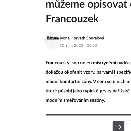
můžeme opisovat 
Francouzek
Ivona Horváth Souralová
·
10. října 2023
06:00
Francouzky jsou nejen mistryněmi nadčaso
dokážou okořenit vzory, barvami i specifi
módní komfortní zóny. V čem se u nich m
které působí jako typické prvky pařížské
módním směřováním sezóny.