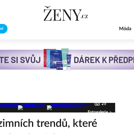
Móda
ví
25
Fotogalerie
zimních trendů, které