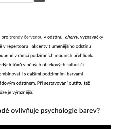
a pro
trendy červenou
v odstínu
cherry
, vyznavačky
ě v repertoáru i akcenty tlumenějšího odstínu
toupené v rámci podzimních módních přehlídek.
šedých tónů
vlněných oblekových kalhot či
kombinovat i s dalšími podzimními barvami –
ádovým odstínem. Při sestavování outfitu též
ůže je výraznější.
dě ovlivňuje psychologie barev?