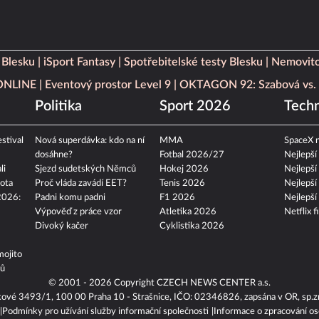
 Blesku
iSport Fantasy
Spotřebitelské testy Blesku
Nemovito
 ONLINE
Eventový prostor Level 9
OKTAGON 92: Szabová vs. 
Politika
Sport 2026
Techn
stival
Nová superdávka: kdo na ní
MMA
SpaceX n
dosáhne?
Fotbal 2026/27
Nejlepší
li
Sjezd sudetských Němců
Hokej 2026
Nejlepší
ota
Proč vláda zavádí EET?
Tenis 2026
Nejlepší
2026:
Padni komu padni
F1 2026
Nejlepší
Výpověď z práce vzor
Atletika 2026
Netflix f
Divoký kačer
Cyklistika 2026
mojito
tů
© 2001 - 2026 Copyright
CZECH NEWS CENTER a.s.
kové 3493/1, 100 00 Praha 10 - Strašnice, IČO: 02346826, zapsána v OR, sp.z
Podmínky pro užívání služby informační společnosti
Informace o zpracování os