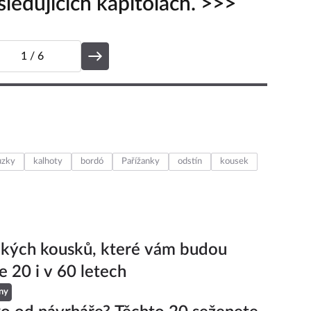
ledujících kapitolách. >>>
1
/ 6
uzky
kalhoty
bordó
Pařížanky
odstín
kousek
ckých kousků, které vám budou
e 20 i v 60 letech
ny