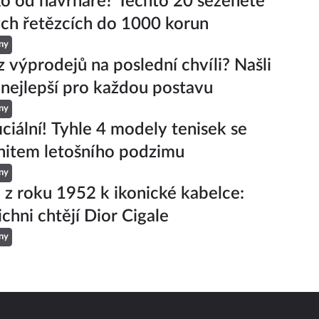
ko od návrháře? Těchto 20 seženete
ch řetězcích do 1000 korun
ny
z výprodejů na poslední chvíli? Našli
 nejlepší pro každou postavu
ny
iciální! Tyhle 4 modely tenisek se
hitem letošního podzimu
ny
 z roku 1952 k ikonické kabelce:
ichni chtějí Dior Cigale
ny