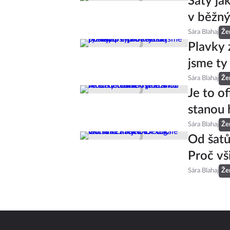
Šaty ja
v běžný
Sára Blahaj
Že
Plavky 
jsme ty
Sára Blahaj
Že
Je to of
stanou 
Sára Blahaj
Že
Od šatů
Proč vš
Sára Blahaj
Že