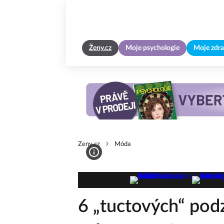
Ženy.cz
Moje psychologie
Moje zdra
Zeny.cz
Móda
6 „tuctových“ pod