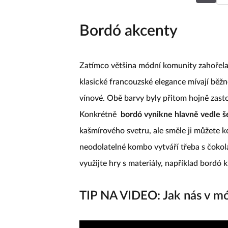
Bordó akcenty
Zatímco většina módní komunity zahořel
klasické francouzské elegance mívají běžn
vínové. Obě barvy byly přitom hojně zas
Konkrétně
bordó vynikne hlavně vedle 
kašmírového svetru, ale směle ji můžete 
neodolatelné kombo vytváří třeba s čokol
využijte hry s materiály, například bordó k
TIP NA VIDEO: Jak nás v mó