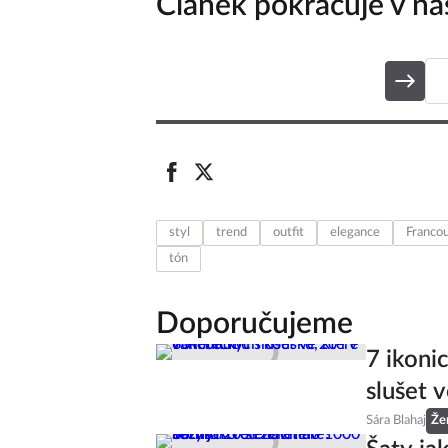
Článek pokračuje v nás
styl
trend
outfit
elegance
Franco
tón
Doporučujeme
7 ikoni
slušet v
Sára Blahaj
Že