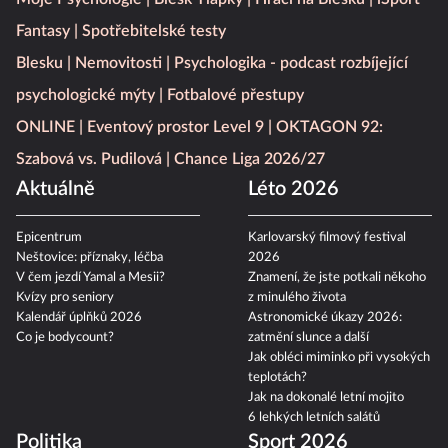
Fantasy
Spotřebitelské testy
Blesku
Nemovitosti
Psychologika - podcast rozbíjející
psychologické mýty
Fotbalové přestupy
ONLINE
Eventový prostor Level 9
OKTAGON 92:
Szabová vs. Pudilová
Chance Liga 2026/27
Aktuálně
Léto 2026
Epicentrum
Karlovarský filmový festival
Neštovice: příznaky, léčba
2026
V čem jezdí Yamal a Mesii?
Znamení, že jste potkali někoho
Kvízy pro seniory
z minulého života
Kalendář úplňků 2026
Astronomické úkazy 2026:
Co je bodycount?
zatmění slunce a další
Jak obléci miminko při vysokých
teplotách?
Jak na dokonalé letní mojito
6 lehkých letních salátů
Politika
Sport 2026