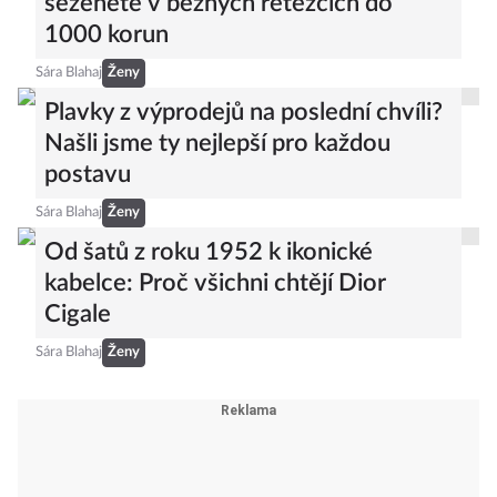
seženete v běžných řetězcích do
1000 korun
Sára Blahaj
Ženy
Plavky z výprodejů na poslední chvíli?
Našli jsme ty nejlepší pro každou
postavu
Sára Blahaj
Ženy
Od šatů z roku 1952 k ikonické
kabelce: Proč všichni chtějí Dior
Cigale
Sára Blahaj
Ženy