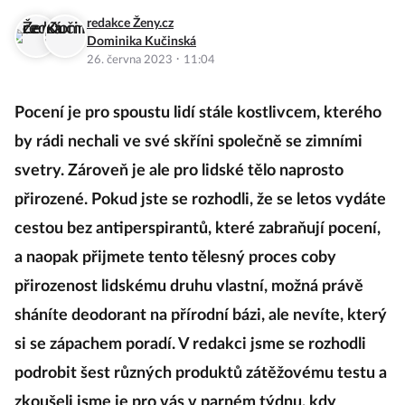
redakce Ženy.cz
Dominika Kučinská
·
26. června 2023
11:04
Pocení je pro spoustu lidí stále kostlivcem, kterého
by rádi nechali ve své skříni společně se zimními
svetry. Zároveň je ale pro lidské tělo naprosto
přirozené. Pokud jste se rozhodli, že se letos vydáte
cestou bez antiperspirantů, které zabraňují pocení,
a naopak přijmete tento tělesný proces coby
přirozenost lidskému druhu vlastní, možná právě
sháníte deodorant na přírodní bázi, ale nevíte, který
si se zápachem poradí. V redakci jsme se rozhodli
podrobit šest různých produktů zátěžovému testu a
zkoušeli jsme je pro vás v parném týdnu, kdy