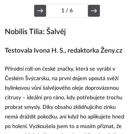
1
/ 6
Nobilis Tilia: Šalvěj
S
Testovala Ivona H. S., redaktorka Ženy.cz
T
Přírodní roll-on české značky, která se vyrábí v
N
Českém Švýcarsku, na první dojem upoutá svěží
de
bylinkovou vůní šalvějového oleje doprovázenou
s 
citrusy – ideální pro ráno, kdy potřebujete trochu
př
probrat smysly. Díky obsahu zklidňujícího zinku
ko
nemá dráždit pokožku, ani když ho aplikujete hned
ne
po holení. Vyzkoušela jsem to a musím přiznat, že
a