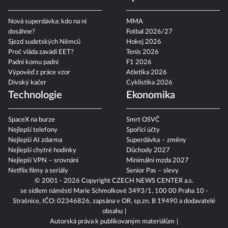
Nová superdávka: kdo na ní
MMA
dosáhne?
Fotbal 2026/27
Sjezd sudetských Němců
Hokej 2026
Proč vláda zavádí EET?
Tenis 2026
Padni komu padni
F1 2026
Výpověď z práce vzor
Atletika 2026
Divoký kačer
Cyklistika 2026
Technologie
Ekonomika
SpaceX na burze
Smrt OSVČ
Nejlepší telefony
Spořicí účty
Nejlepší AI zdarma
Superdávka – změny
Nejlepší chytré hodinky
Důchody 2027
Nejlepší VPN – srovnání
Minimální mzda 2027
Netflix filmy a seriály
Senior Pas – slevy
© 2001 - 2026 Copyright
CZECH NEWS CENTER a.s.
se sídlem náměstí Marie Schmolkové 3493/1, 100 00 Praha 10 -
Strašnice, IČO: 02346826, zapsána v OR, sp.zn. B 19490 a dodavatelé
obsahu
Autorská práva k publikovaným materiálům