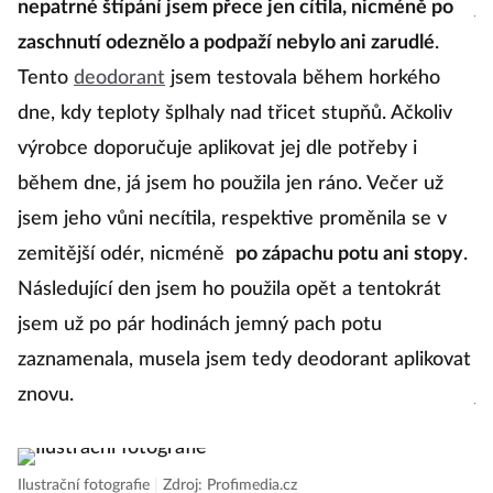
nepatrné štípání jsem přece jen cítila, nicméně po
je
zaschnutí odeznělo a podpaží nebylo ani zarudlé
.
P
Tento
deodorant
jsem testovala během horkého
s
dne, kdy teploty šplhaly nad třicet stupňů. Ačkoliv
o
výrobce doporučuje aplikovat jej dle potřeby i
p
během dne, já jsem ho použila jen ráno. Večer už
zd
jsem jeho vůni necítila, respektive proměnila se v
k
zemitější odér, nicméně
po zápachu potu ani stopy
.
se
Následující den jsem ho použila opět a tentokrát
r
jsem už po pár hodinách jemný pach potu
zaznamenala, musela jsem tedy deodorant aplikovat
A 
znovu.
js
p
pr
Ilustrační fotografie
|
Zdroj: Profimedia.cz