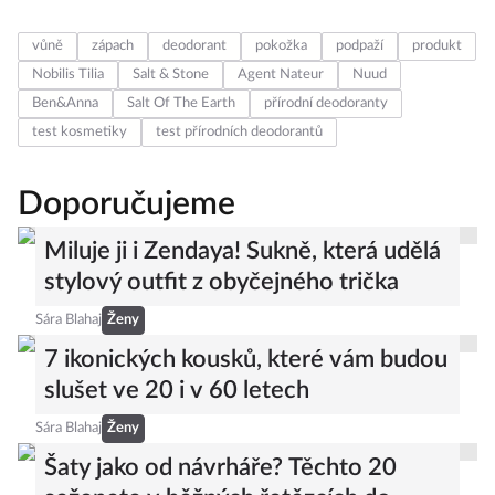
vůně
zápach
deodorant
pokožka
podpaží
produkt
Nobilis Tilia
Salt & Stone
Agent Nateur
Nuud
Ben&Anna
Salt Of The Earth
přírodní deodoranty
test kosmetiky
test přírodních deodorantů
Doporučujeme
Miluje ji i Zendaya! Sukně, která udělá
stylový outfit z obyčejného trička
Sára Blahaj
Ženy
7 ikonických kousků, které vám budou
slušet ve 20 i v 60 letech
Sára Blahaj
Ženy
Šaty jako od návrháře? Těchto 20