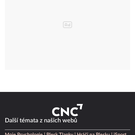
Další témata z našich webů
Moje Psychologie
Blesk Tlapky
Hráči na Blesku
iSport