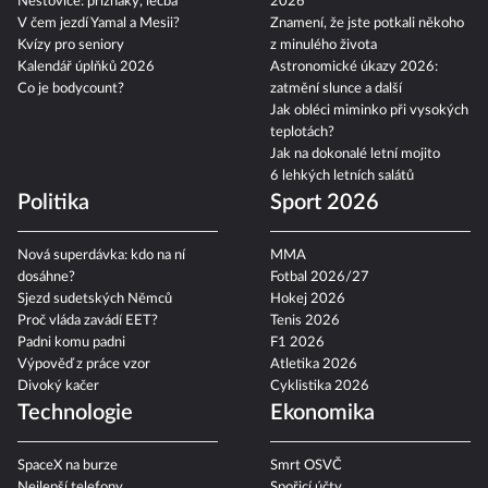
Neštovice: příznaky, léčba
2026
V čem jezdí Yamal a Mesii?
Znamení, že jste potkali někoho
Kvízy pro seniory
z minulého života
Kalendář úplňků 2026
Astronomické úkazy 2026:
Co je bodycount?
zatmění slunce a další
Jak obléci miminko při vysokých
teplotách?
Jak na dokonalé letní mojito
6 lehkých letních salátů
Politika
Sport 2026
Nová superdávka: kdo na ní
MMA
dosáhne?
Fotbal 2026/27
Sjezd sudetských Němců
Hokej 2026
Proč vláda zavádí EET?
Tenis 2026
Padni komu padni
F1 2026
Výpověď z práce vzor
Atletika 2026
Divoký kačer
Cyklistika 2026
Technologie
Ekonomika
SpaceX na burze
Smrt OSVČ
Nejlepší telefony
Spořicí účty