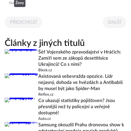
bla
Ženy
PŘEDCHOZÍ
DALŠÍ
Články z jiných titulů
Šéf Vojenského zpravodajství v Hráčích:
Zamíří sem ze zákopů desetitisíce
Ukrajinců! Co s nimi?
Blesk.cz
Asistovaná sebevražda opozice. Lídr
nejasný, dohoda ve hvězdách a Antibabiš
by musel být jako Spider-Man
Reflex.cz
Co ukazují statistiky pojišťoven? Jsou
přesnější než ty policejní a veřejně
dostupné!
Auto.cz
Samsung okouzlil Prahu dronovou show k