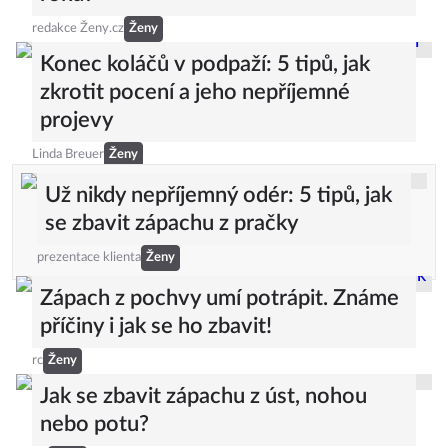
redakce Ženy.cz
Ženy
Konec koláčů v podpaží: 5 tipů, jak
zkrotit pocení a jeho nepříjemné
projevy
Linda Breuer
Ženy
Už nikdy nepříjemný odér: 5 tipů, jak
se zbavit zápachu z pračky
prezentace klienta
Ženy
Zápach z pochvy umí potrápit. Známe
příčiny i jak se ho zbavit!
rc
Ženy
Jak se zbavit zápachu z úst, nohou
nebo potu?