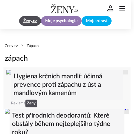
Ženy.cz
Moje psychologie
Moje zdraví
Zeny.cz
Zápach
zápach
Hygiena krčních mandlí: účinná
prevence proti zápachu z úst a
mandlovým kamenům
Reklama
Ženy
Test přírodních deodorantů: Které
obstály během nejteplejšího týdne
roku?