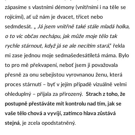
zápasíme s vlastními démony (vnitřními i na těle se
rojícími), ať už nám je dvacet, třicet nebo
sedmdesát. „
Já jsem vnitřně také stále mladá holka,
o to víc občas nechápu, jak může moje tělo tak
rychle stárnout, když já se ale necítím stará
,“ řekla
mi zase jednou moje sedmašedesátiletá máma. Bylo
to pro mě překvapení, neboť jsem ji považovala
přesně za onu sebejistou vyrovnanou ženu, která
proces stárnutí – byť v jejím případě vizuálně velmi
ohleduplný – přijala za přirozený.
Strach z toho, že
postupně přestáváte mít kontrolu nad tím, jak se
vaše tělo chová a vyvíjí, zatímco hlava zůstává
stejná
, je zcela opodstatněný.