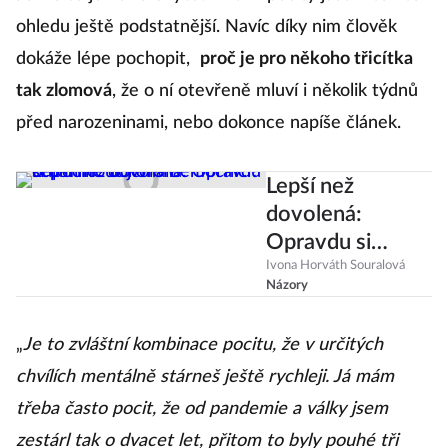
ohledu ještě podstatnější. Navíc díky nim člověk
dokáže lépe pochopit,
proč je pro někoho třicítka
tak zlomová
, že o ní otevřeně mluví i několik týdnů
před narozeninami, nebo dokonce napíše článek.
Lepší než
dovolená:
Opravdu si
umíme dokonale
Ivona Horváth Souralová
Názory
odpočinout jen v
nemocnici?
„
Je to zvláštní kombinace pocitu, že v určitých
chvílích mentálně stárneš ještě rychleji. Já mám
třeba často pocit, že od pandemie a války jsem
zestárl tak o dvacet let, přitom to byly pouhé tři