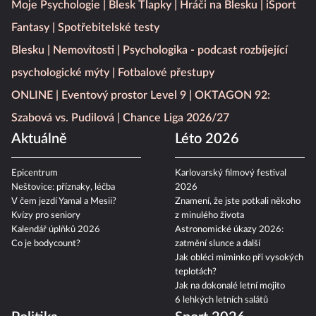
Moje Psychologie
Blesk Tlapky
Hráči na Blesku
iSport
Fantasy
Spotřebitelské testy
Blesku
Nemovitosti
Psychologika - podcast rozbíjející
psychologické mýty
Fotbalové přestupy
ONLINE
Eventový prostor Level 9
OKTAGON 92:
Szabová vs. Pudilová
Chance Liga 2026/27
Aktuálně
Léto 2026
Epicentrum
Karlovarský filmový festival
Neštovice: příznaky, léčba
2026
V čem jezdí Yamal a Mesii?
Znamení, že jste potkali někoho
Kvízy pro seniory
z minulého života
Kalendář úplňků 2026
Astronomické úkazy 2026:
Co je bodycount?
zatmění slunce a další
Jak obléci miminko při vysokých
teplotách?
Jak na dokonalé letní mojito
6 lehkých letních salátů