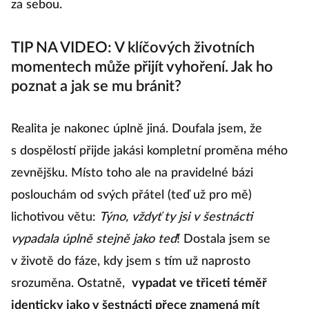
za sebou.
TIP NA VIDEO: V klíčových životních
momentech může přijít vyhoření. Jak ho
poznat a jak se mu bránit?
Realita je nakonec úplně jiná. Doufala jsem, že
s dospělostí přijde jakási kompletní proměna mého
zevnějšku. Místo toho ale na pravidelné bázi
poslouchám od svých přátel (teď už pro mě)
lichotivou větu:
Týno, vždyť ty jsi v šestnácti
vypadala úplně stejně jako teď
! Dostala jsem se
v životě do fáze, kdy jsem s tím už naprosto
srozuměna. Ostatně,
vypadat ve třiceti téměř
identicky jako v šestnácti přece znamená mít