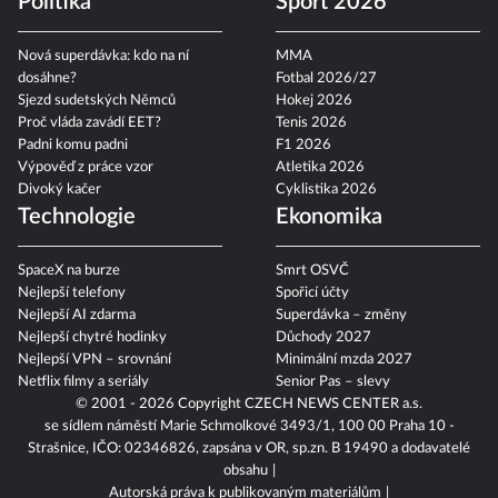
Politika
Sport 2026
Nová superdávka: kdo na ní
MMA
dosáhne?
Fotbal 2026/27
Sjezd sudetských Němců
Hokej 2026
Proč vláda zavádí EET?
Tenis 2026
Padni komu padni
F1 2026
Výpověď z práce vzor
Atletika 2026
Divoký kačer
Cyklistika 2026
Technologie
Ekonomika
SpaceX na burze
Smrt OSVČ
Nejlepší telefony
Spořicí účty
Nejlepší AI zdarma
Superdávka – změny
Nejlepší chytré hodinky
Důchody 2027
Nejlepší VPN – srovnání
Minimální mzda 2027
Netflix filmy a seriály
Senior Pas – slevy
© 2001 - 2026 Copyright
CZECH NEWS CENTER a.s.
se sídlem náměstí Marie Schmolkové 3493/1, 100 00 Praha 10 -
Strašnice, IČO: 02346826, zapsána v OR, sp.zn. B 19490 a dodavatelé
obsahu
Autorská práva k publikovaným materiálům