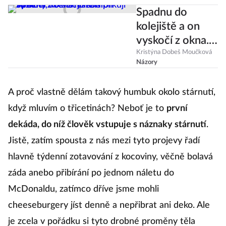
Spadnu do
kolejiště a on
vyskočí z okna.
Bizarní strachy,
Kristýna Dobeš Moučková
Názory
které mi
komplikují život
A proč vlastně dělám takový humbuk okolo stárnutí,
když mluvím o třicetinách? Neboť je to
první
dekáda, do níž člověk vstupuje s náznaky stárnutí
.
Jistě, zatím spousta z nás mezi tyto projevy řadí
hlavně týdenní zotavování z kocoviny, věčně bolavá
záda anebo přibírání po jednom náletu do
McDonaldu, zatímco dříve jsme mohli
cheeseburgery jíst denně a nepřibrat ani deko. Ale
je zcela v pořádku si tyto drobné proměny těla