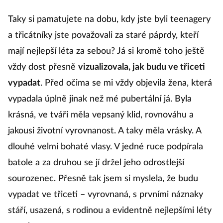
Taky si pamatujete na dobu, kdy jste byli teenagery
a třicátníky jste považovali za staré páprdy, kteří
mají nejlepší léta za sebou? Já si kromě toho ještě
vždy dost přesně
vizualizovala, jak budu ve třiceti
vypadat
. Před očima se mi vždy objevila žena, která
vypadala úplně jinak než mé pubertální já. Byla
krásná, ve tváři měla vepsaný klid, rovnováhu a
jakousi životní vyrovnanost. A taky měla vrásky. A
dlouhé velmi bohaté vlasy. V jedné ruce podpírala
batole a za druhou se jí držel jeho odrostlejší
sourozenec. Přesně tak jsem si myslela, že budu
vypadat ve třiceti – vyrovnaná, s prvními náznaky
stáří, usazená, s rodinou a evidentně nejlepšími léty