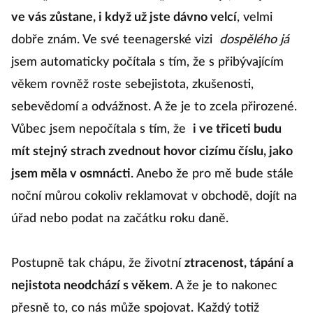
ve vás zůstane, i když už jste dávno velcí
, velmi
dobře znám. Ve své teenagerské vizi
dospělého já
jsem automaticky počítala s tím, že s přibývajícím
věkem rovněž roste sebejistota, zkušenosti,
sebevědomí a odvážnost. A že je to zcela přirozené.
Vůbec jsem nepočítala s tím, že
i ve třiceti budu
mít stejný strach zvednout hovor cizímu číslu, jako
jsem měla v osmnácti
. Anebo že pro mě bude stále
noční můrou cokoliv reklamovat v obchodě, dojít na
úřad nebo podat na začátku roku daně.
Postupně tak chápu, že životní
ztracenost, tápání a
nejistota neodchází s věkem
. A že je to nakonec
přesně to, co nás může spojovat. Každý totiž