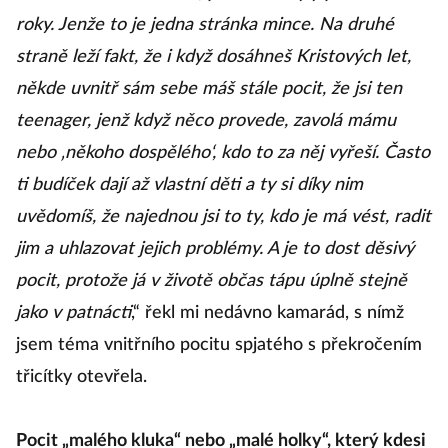
roky. Jenže to je jedna stránka mince. Na druhé
straně leží fakt, že i když dosáhneš Kristových let,
někde uvnitř sám sebe máš stále pocit, že jsi ten
teenager, jenž když něco provede, zavolá mámu
nebo ‚někoho dospělého‘, kdo to za něj vyřeší. Často
ti budíček dají až vlastní děti a ty si díky nim
uvědomíš, že najednou jsi to ty, kdo je má vést, radit
jim a uhlazovat jejich problémy. A je to dost děsivý
pocit, protože já v životě občas tápu úplně stejně
jako v patnácti
,“ řekl mi nedávno kamarád, s nímž
jsem téma vnitřního pocitu spjatého s překročením
třicítky otevřela.
Pocit „malého kluka“ nebo „malé holky“, který kdesi