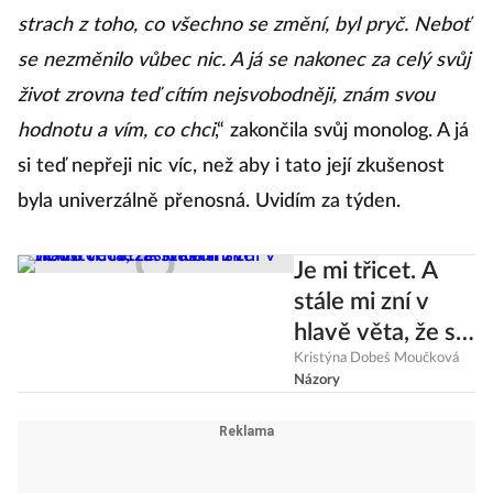
strach z toho, co všechno se změní, byl pryč. Neboť
se nezměnilo vůbec nic. A já se nakonec za celý svůj
život zrovna teď cítím nejsvobodněji, znám svou
hodnotu a vím, co chci
,“ zakončila svůj monolog. A já
si teď nepřeji nic víc, než aby i tato její zkušenost
byla univerzálně přenosná. Uvidím za týden.
Je mi třicet. A
stále mi zní v
hlavě věta, že si
kvůli své
Kristýna Dobeš Moučková
Názory
tloušťce
nezasloužím žít