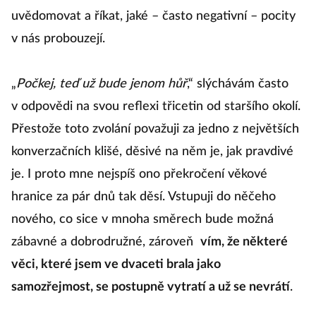
uvědomovat a říkat, jaké – často negativní – pocity
v nás probouzejí.
„
Počkej, teď už bude jenom hůř
,“ slýchávám často
v odpovědi na svou reflexi třicetin od staršího okolí.
Přestože toto zvolání považuji za jedno z největších
konverzačních klišé, děsivé na něm je, jak pravdivé
je. I proto mne nejspíš ono překročení věkové
hranice za pár dnů tak děsí. Vstupuji do něčeho
nového, co sice v mnoha směrech bude možná
zábavné a dobrodružné, zároveň
vím, že některé
věci, které jsem ve dvaceti brala jako
samozřejmost, se postupně vytratí a už se nevrátí
.