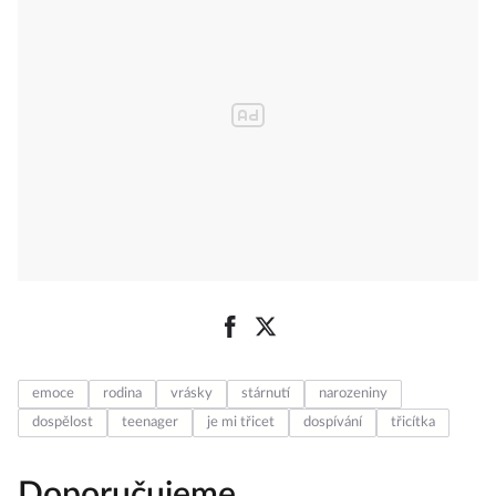
emoce
rodina
vrásky
stárnutí
narozeniny
dospělost
teenager
je mi třicet
dospívání
třicítka
Doporučujeme