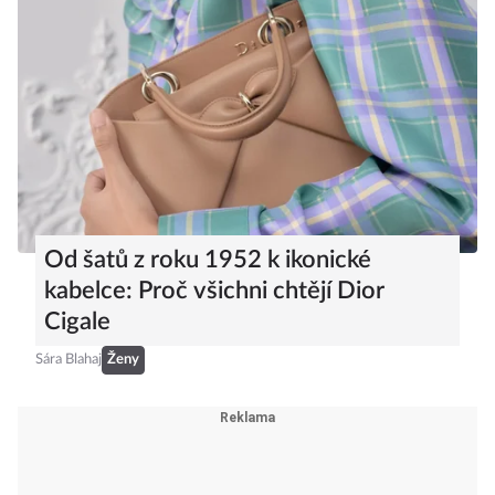
Od šatů z roku 1952 k ikonické
kabelce: Proč všichni chtějí Dior
Cigale
Sára Blahaj
Ženy