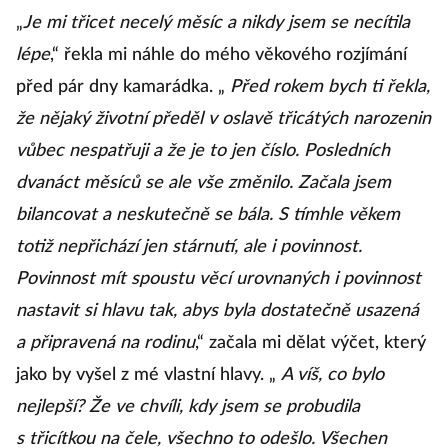
„
Je mi třicet necelý měsíc a nikdy jsem se necítila
lépe
,“ řekla mi náhle do mého věkového rozjímání
před pár dny kamarádka. „
Před rokem bych ti řekla,
že nějaký životní předěl v oslavě třicátých narozenin
vůbec nespatřuji a že je to jen číslo. Posledních
dvanáct měsíců se ale vše změnilo. Začala jsem
bilancovat a neskutečně se bála. S tímhle věkem
totiž nepřichází jen stárnutí, ale i povinnost.
Povinnost mít spoustu věcí urovnaných i povinnost
nastavit si hlavu tak, abys byla dostatečně usazená
a připravená na rodinu
,“ začala mi dělat výčet, který
jako by vyšel z mé vlastní hlavy. „
A víš, co bylo
nejlepší? Že ve chvíli, kdy jsem se probudila
s třicítkou na čele, všechno to odešlo. Všechen