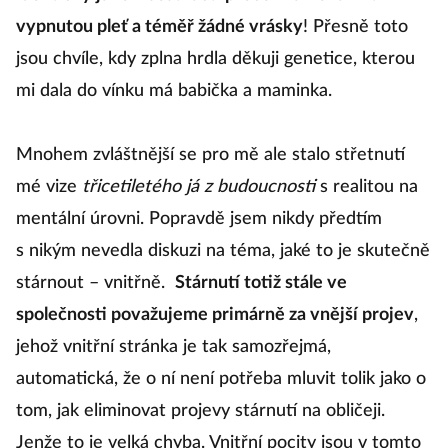
vypnutou pleť a téměř žádné vrásky
! Přesně toto
jsou chvíle, kdy zplna hrdla děkuji genetice, kterou
mi dala do vínku má babička a maminka.
Mnohem zvláštnější se pro mě ale stalo střetnutí
mé vize
třicetiletého já z budoucnosti
s realitou na
mentální úrovni. Popravdě jsem nikdy předtím
s nikým nevedla diskuzi na téma, jaké to je skutečně
stárnout – vnitřně.
Stárnutí totiž stále ve
společnosti považujeme primárně za vnější projev
,
jehož vnitřní stránka je tak samozřejmá,
automatická, že o ní není potřeba mluvit tolik jako o
tom, jak eliminovat projevy stárnutí na obličeji.
Jenže to je velká chyba. Vnitřní pocity jsou v tomto