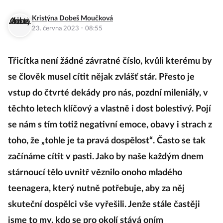
Kristýna Dobeš Moučková
·
23. června 2023
08:55
Třicítka není žádné závratné číslo, kvůli kterému by
se člověk musel cítit nějak zvlášť stár. Přesto je
vstup do čtvrté dekády pro nás, pozdní mileniály, v
těchto letech klíčový a vlastně i dost bolestivý. Pojí
se nám s tím totiž negativní emoce, obavy i strach z
toho, že „tohle je ta pravá dospělost“. Často se tak
začínáme cítit v pasti. Jako by naše každým dnem
stárnoucí tělo uvnitř věznilo onoho mladého
teenagera, který nutně potřebuje, aby za něj
skuteční dospělci vše vyřešili. Jenže stále častěji
jsme to my, kdo se pro okolí stává oním