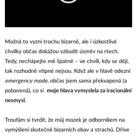
Možná to vyzní trochu bizarně, ale i úzkostlivé
chvilky občas dokážou vzbudit úsměv na rtech.
Tedy, nechápejte mě špatně – ve chvíli, kdy se dějí,
tak rozhodně vtipné nejsou. Když ale v hlavě odezní
emergency mode
, občas jsem sama překvapená (a
pobavená), co si
moje hlava vymyslela za iracionální
nesmysl
.
Troufám si tvrdit, že můj mozek je odborníkem na
vymýšlení skutečně bizarních obav a strachů. Dříve