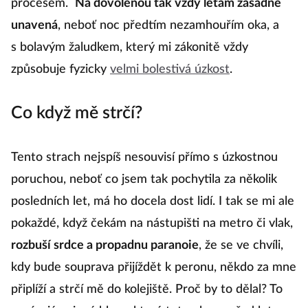
procesem.
Na dovolenou tak vždy létám zásadně
unavená
, neboť noc předtím nezamhouřím oka, a
s bolavým žaludkem, který mi zákonitě vždy
způsobuje fyzicky
velmi bolestivá úzkost
.
Co když mě strčí?
Tento strach nejspíš nesouvisí přímo s úzkostnou
poruchou, neboť co jsem tak pochytila za několik
posledních let, má ho docela dost lidí. I tak se mi ale
pokaždé, když čekám na nástupišti na metro či vlak,
rozbuší srdce a propadnu paranoie
, že se ve chvíli,
kdy bude souprava přijíždět k peronu, někdo za mne
připlíží a strčí mě do kolejiště. Proč by to dělal? To