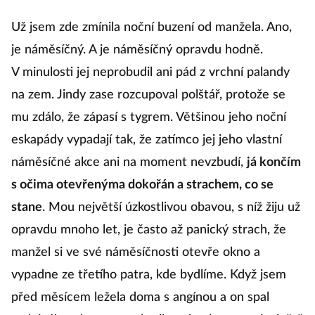
Už jsem zde zmínila noční buzení od manžela. Ano,
je náměsíčný. A je náměsíčný opravdu hodně.
V minulosti jej neprobudil ani pád z vrchní palandy
na zem. Jindy zase rozcupoval polštář, protože se
mu zdálo, že zápasí s tygrem. Většinou jeho noční
eskapády vypadají tak, že zatímco jej jeho vlastní
náměsíčné akce ani na moment nevzbudí,
já končím
s očima otevřenýma dokořán a strachem, co se
stane
. Mou největší úzkostlivou obavou, s níž žiju už
opravdu mnoho let, je často až panický strach, že
manžel si ve své náměsíčnosti otevře okno a
vypadne ze třetího patra, kde bydlíme. Když jsem
před měsícem ležela doma s angínou a on spal