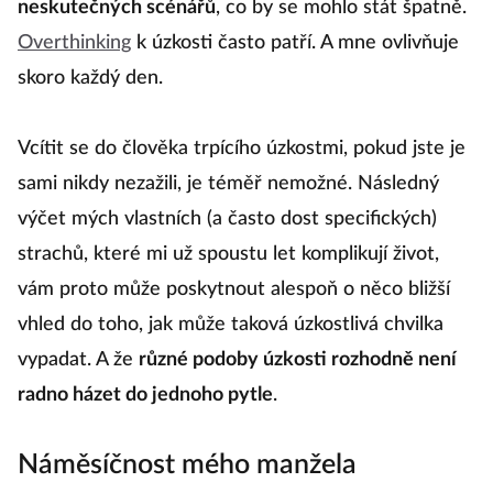
neskutečných scénářů
, co by se mohlo stát špatně.
Overthinking
k úzkosti často patří. A mne ovlivňuje
skoro každý den.
Vcítit se do člověka trpícího úzkostmi, pokud jste je
sami nikdy nezažili, je téměř nemožné. Následný
výčet mých vlastních (a často dost specifických)
strachů, které mi už spoustu let komplikují život,
vám proto může poskytnout alespoň o něco bližší
vhled do toho, jak může taková úzkostlivá chvilka
vypadat. A že
různé podoby úzkosti rozhodně není
radno házet do jednoho pytle
.
Náměsíčnost mého manžela