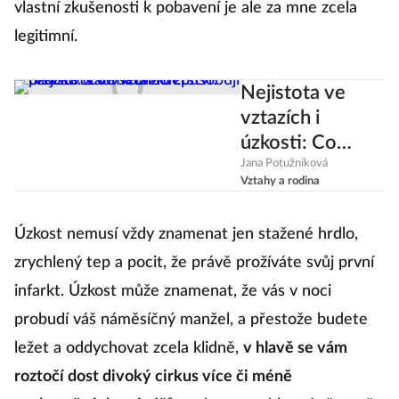
vlastní zkušenosti k pobavení je ale za mne zcela
legitimní.
Nejistota ve
vztazích i
úzkosti: Co
všechno
Jana Potužníková
Vztahy a rodina
způsobují
prožitá traumata
Úzkost nemusí vždy znamenat jen stažené hrdlo,
z dětství?
zrychlený tep a pocit, že právě prožíváte svůj první
infarkt. Úzkost může znamenat, že vás v noci
probudí váš náměsíčný manžel, a přestože budete
ležet a oddychovat zcela klidně,
v hlavě se vám
roztočí dost divoký cirkus více či méně