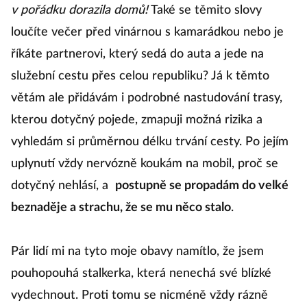
v pořádku dorazila domů!
Také se těmito slovy
loučíte večer před vinárnou s kamarádkou nebo je
říkáte partnerovi, který sedá do auta a jede na
služební cestu přes celou republiku? Já k těmto
větám ale přidávám i podrobné nastudování trasy,
kterou dotyčný pojede, zmapuji možná rizika a
vyhledám si průměrnou délku trvání cesty. Po jejím
uplynutí vždy nervózně koukám na mobil, proč se
dotyčný nehlásí, a
postupně se propadám do velké
beznaděje a strachu, že se mu něco stalo
.
Pár lidí mi na tyto moje obavy namítlo, že jsem
pouhopouhá stalkerka, která nenechá své blízké
vydechnout. Proti tomu se nicméně vždy rázně