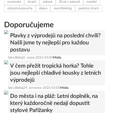
cestování
strach
úzkost
Život s úzkostí
manžel
úzkostná porucha
obava
overthinking
panický strach
Doporučujeme
Plavky z výprodejů na poslední chvíli?
Našli jsme ty nejlepší pro každou
postavu
Sára Blahaj
5. srpna 2026 03:00
Móda
V čem přežít tropická horka? Tohle
jsou nejlepší chladivé kousky z letních
výprodejů
Sára Blahaj
29. července 2026 03:00
Móda
Do města i na pláž: Letní doplněk, na
který každoročně nedají dopustit
stylové Pařížanky