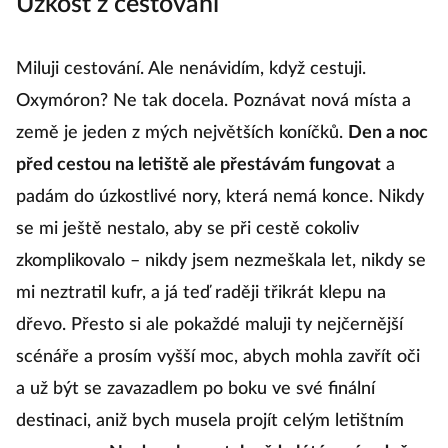
Úzkost z cestování
Miluji cestování. Ale nenávidím, když cestuji.
Oxymóron? Ne tak docela. Poznávat nová místa a
země je jeden z mých největších koníčků.
Den a noc
před cestou na letiště ale přestávám fungovat
a
padám do úzkostlivé nory, která nemá konce. Nikdy
se mi ještě nestalo, aby se při cestě cokoliv
zkomplikovalo – nikdy jsem nezmeškala let, nikdy se
mi neztratil kufr, a já teď raději třikrát klepu na
dřevo. Přesto si ale pokaždé maluji ty nejčernější
scénáře a prosím vyšší moc, abych mohla zavřít oči
a už být se zavazadlem po boku ve své finální
destinaci, aniž bych musela projít celým letištním