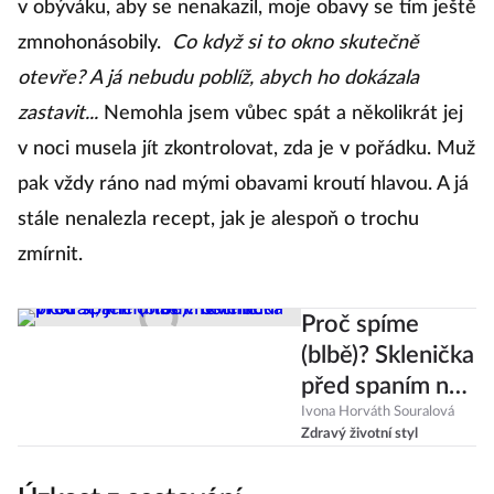
v obýváku, aby se nenakazil, moje obavy se tím ještě
zmnohonásobily.
Co když si to okno skutečně
otevře? A já nebudu poblíž, abych ho dokázala
zastavit...
Nemohla jsem vůbec spát a několikrát jej
v noci musela jít zkontrolovat, zda je v pořádku. Muž
pak vždy ráno nad mými obavami kroutí hlavou. A já
stále nenalezla recept, jak je alespoň o trochu
zmírnit.
Proč spíme
(blbě)? Sklenička
před spaním nás
v noci budí
Ivona Horváth Souralová
Zdravý životní styl
víckrát, jen o
tom nevíme