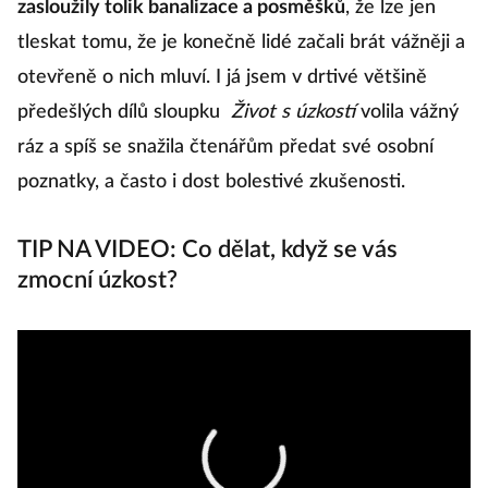
zasloužily tolik banalizace a posměšků
, že lze jen
tleskat tomu, že je konečně lidé začali brát vážněji a
otevřeně o nich mluví. I já jsem v drtivé většině
předešlých dílů sloupku
Život s úzkostí
volila vážný
ráz a spíš se snažila čtenářům předat své osobní
poznatky, a často i dost bolestivé zkušenosti.
TIP NA VIDEO: Co dělat, když se vás
zmocní úzkost?