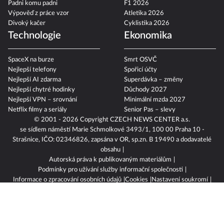
Padni komu padni
F1 2026
Výpověď z práce vzor
Atletika 2026
Divoký kačer
Cyklistika 2026
Technologie
Ekonomika
SpaceX na burze
Smrt OSVČ
Nejlepší telefony
Spořicí účty
Nejlepší AI zdarma
Superdávka – změny
Nejlepší chytré hodinky
Důchody 2027
Nejlepší VPN – srovnání
Minimální mzda 2027
Netflix filmy a seriály
Senior Pas – slevy
© 2001 - 2026 Copyright
CZECH NEWS CENTER a.s.
se sídlem náměstí Marie Schmolkové 3493/1, 100 00 Praha 10 -
Strašnice, IČO: 02346826, zapsána v OR, sp.zn. B 19490 a dodavatelé
obsahu
Autorská práva k publikovaným materiálům
Podmínky pro užívání služby informační společnosti
Informace o zpracování osobních údajů
Cookies
Nastavení soukromí
Vlastnická struktura
Jednotná kontaktní místa / Single Points of Contact
Etický kodex
Povinně zveřejňované informace