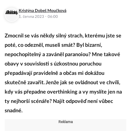
Kristýna Dobeš Moučková
·
1. června 2023
06:00
Zmocnil se vás někdy silný strach, kterému jste se
poté, co odezněl, museli smát? Byl bizarní,
nepochopitelný a zaváněl paranoiou? Mne takové
obavy v souvislosti s úzkostnou poruchou
přepadávají pravidelně a občas mi dokážou
skutečně zavařit. Jenže jak se ovládnout ve chvíli,
kdy vás přepadne overthinking a vy myslíte jen na
ty nejhorší scénáře? Najít odpověď není vůbec
snadné.