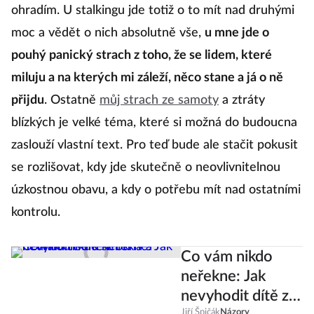
ohradím. U stalkingu jde totiž o to mít nad druhými
moc a vědět o nich absolutně vše,
u mne jde o
pouhý panický strach z toho, že se lidem, které
miluju a na kterých mi záleží, něco stane a já o ně
přijdu
. Ostatně
můj strach ze samoty
a ztráty
blízkých je velké téma, které si možná do budoucna
zaslouží vlastní text. Pro teď bude ale stačit pokusit
se rozlišovat, kdy jde skutečně o neovlivnitelnou
úzkostnou obavu, a kdy o potřebu mít nad ostatními
kontrolu.
Co vám nikdo
neřekne: Jak
nevyhodit dítě z
Jiří Špičák
Názory