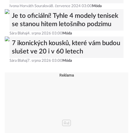
Ivona Horváth Souralová
8. července 2024 03:00
Móda
Je to oficiální! Tyhle 4 modely tenisek
se stanou hitem letošního podzimu
Sára Blahaj
4. srpna 2026 03:00
Móda
7 ikonických kousků, které vám budou
slušet ve 20 i v 60 letech
Sára Blahaj
7. srpna 2026 03:00
Móda