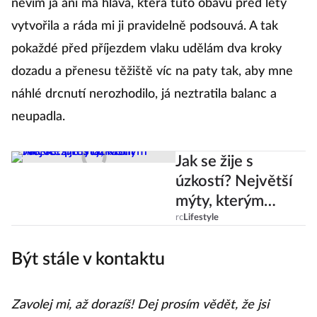
nevím já ani má hlava, která tuto obavu před lety
vytvořila a ráda mi ji pravidelně podsouvá. A tak
pokaždé před příjezdem vlaku udělám dva kroky
dozadu a přenesu těžiště víc na paty tak, aby mne
náhlé drcnutí nerozhodilo, já neztratila balanc a
neupadla.
Jak se žije s
úzkostí? Největší
mýty, kterým
musíte přestat
rc
Lifestyle
věřit
Být stále v kontaktu
Zavolej mi, až dorazíš! Dej prosím vědět, že jsi