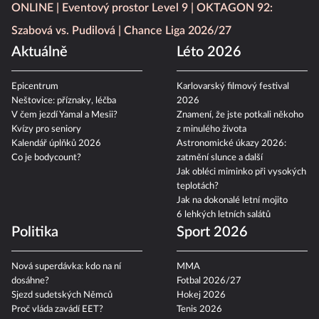
ONLINE
Eventový prostor Level 9
OKTAGON 92:
Szabová vs. Pudilová
Chance Liga 2026/27
Aktuálně
Léto 2026
Epicentrum
Karlovarský filmový festival
Neštovice: příznaky, léčba
2026
V čem jezdí Yamal a Mesii?
Znamení, že jste potkali někoho
Kvízy pro seniory
z minulého života
Kalendář úplňků 2026
Astronomické úkazy 2026:
Co je bodycount?
zatmění slunce a další
Jak obléci miminko při vysokých
teplotách?
Jak na dokonalé letní mojito
6 lehkých letních salátů
Politika
Sport 2026
Nová superdávka: kdo na ní
MMA
dosáhne?
Fotbal 2026/27
Sjezd sudetských Němců
Hokej 2026
Proč vláda zavádí EET?
Tenis 2026