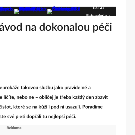
27
Fotogalerie
 Návod na dokonalou péči
 neprokáže takovou službu jako pravidelné a
e líčíte, nebo ne – obličej je třeba každý den zbavit
tot, které se na kůži i pod ní usazují. Poradíme
e své pleti dopřáli tu nejlepší péči.