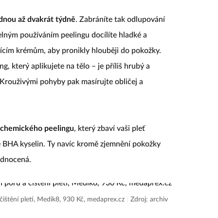
dnou až dvakrát týdně
. Zabráníte tak odlupování
elným používáním peelingu docílíte hladké a
jícím krémům, aby pronikly hlouběji do pokožky.
, který aplikujete na tělo –⁠ je příliš hrubý a
rouživými pohyby pak masírujte obličej a
chemického peelingu
, který zbaví vaši pleť
BHA kyselin. Ty navíc kromě zjemnění pokožky
jednocená.
 čištění pleti, Medik8, 930 Kč, medaprex.cz
|
Zdroj: archiv