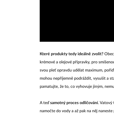
Které produkty tedy ideálně zvolit?
Obecn
krémové a olejové přípravky, pro smíšeno
svou pleť opravdu udělat maximum, pořiďte
mohou nepříjemně podráždit, vysušit a st
pamatujte, že to, co vyhovuje jiným, nem
A teď
samotný proces odličování
. Vatový
namočte do vody a až pak na něj naneste 