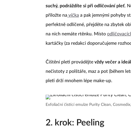
suchý, podráždíte si při odličování pleť
. N
přiložte na
víčka
a pak jemnými pohyby sta
perfektně odlíčené, přejděte na zbytek ob
na nich nemáte rtěnku. Místo
odličovacíc
kartáčky (za redakci doporučujeme rozho
Čištění pleti provádějte
vždy večer a ideá
nečistoty z polštáře, maz a pot (během le
pleti drží mnohem lépe make-up.
Exfoliační čistící emulze Purity Clean, Cosmedi
2. krok: Peeling