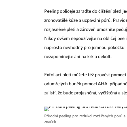
Peeling obličeje zařaďte do čištění pleti
je
zrohovatělé kůže a ucpávání pórů. Pravid
rozjasněné pleti a zároveň umožníte peču
Nikdy ovšem nepoužívejte na obličej peeling
naprosto nevhodný pro jemnou pokožku. K
nezapomínejte ani na krk a dekolt.
Exfoliaci pleti můžete též provést
pomocí 
odumřelých buněk pomocí AHA, případně 
zajistí, že bude projasněná, vyčištěná a s
Přírodní peeling pro redukci rozšířených pórů a
značek