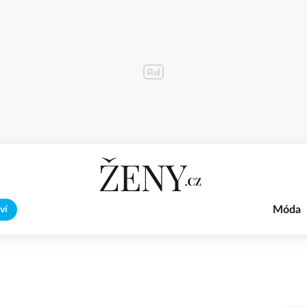
Móda
ví