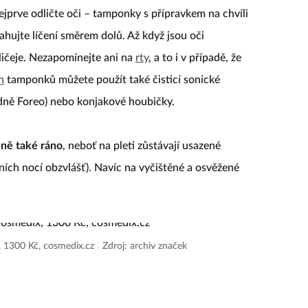
ejprve odličte oči –⁠ tamponky s přípravkem na chvíli
hujte líčení směrem dolů. Až když jsou oči
ličeje. Nezapomínejte ani na
rty
, a to i v případě, že
h
tamponků můžete použít také čisticí sonické
dně Foreo) nebo konjakové houbičky.
lně také ráno
, neboť na pleti zůstávají usazené
tních nocí obzvlášť). Navíc na vyčištěné a osvěžené
x, 1300 Kč, cosmedix.cz
|
Zdroj: archiv značek