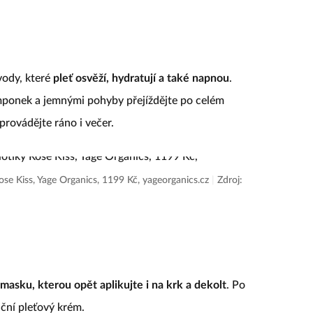
vody, které
pleť osvěží, hydratují a také napnou
.
mponek a jemnými pohyby přejíždějte po celém
 provádějte ráno i večer.
se Kiss, Yage Organics, 1199 Kč, yageorganics.cz
|
Zdroj:
í masku, kterou opět aplikujte i na krk a dekolt
. Po
ační pleťový krém.