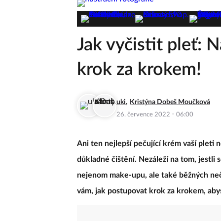
Jak vyčistit pleť:
krok za krokem!
,
uki
Kristýna Dobeš Moučková
·
26. července 2022
06:00
Ani ten nejlepší pečující krém vaší pleti
důkladné čištění. Nezáleží na tom, jestli s
nejenom make-upu, ale také běžných nečis
vám, jak postupovat krok za krokem, abyst