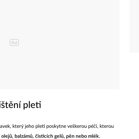
štění pleti
pravek, který jeho pleti poskytne veškerou péči, kterou
 olejů, balzámů, čisticích gelů, pěn nebo mlék
.