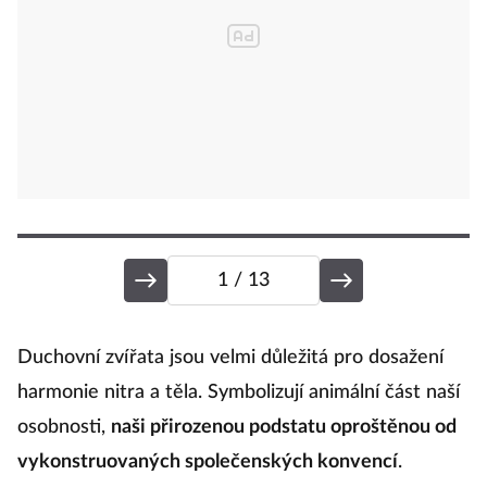
1
/ 13
B
Duchovní zvířata jsou velmi důležitá pro dosažení
harmonie nitra a těla. Symbolizují animální část naší
osobnosti,
naši přirozenou podstatu oproštěnou od
P
vykonstruovaných společenských konvencí
.
O