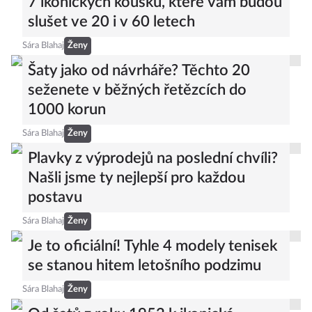
7 ikonických kousků, které vám budou
slušet ve 20 i v 60 letech
Sára Blahaj
Ženy
Šaty jako od návrháře? Těchto 20
seženete v běžných řetězcích do
1000 korun
Sára Blahaj
Ženy
Plavky z výprodejů na poslední chvíli?
Našli jsme ty nejlepší pro každou
postavu
Sára Blahaj
Ženy
Je to oficiální! Tyhle 4 modely tenisek
se stanou hitem letošního podzimu
Sára Blahaj
Ženy