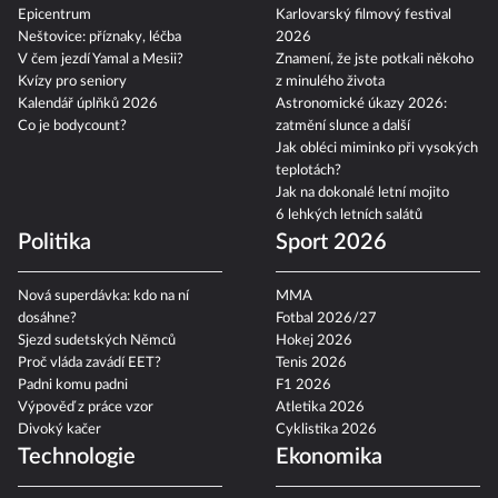
Epicentrum
Karlovarský filmový festival
Neštovice: příznaky, léčba
2026
V čem jezdí Yamal a Mesii?
Znamení, že jste potkali někoho
Kvízy pro seniory
z minulého života
Kalendář úplňků 2026
Astronomické úkazy 2026:
Co je bodycount?
zatmění slunce a další
Jak obléci miminko při vysokých
teplotách?
Jak na dokonalé letní mojito
6 lehkých letních salátů
Politika
Sport 2026
Nová superdávka: kdo na ní
MMA
dosáhne?
Fotbal 2026/27
Sjezd sudetských Němců
Hokej 2026
Proč vláda zavádí EET?
Tenis 2026
Padni komu padni
F1 2026
Výpověď z práce vzor
Atletika 2026
Divoký kačer
Cyklistika 2026
Technologie
Ekonomika