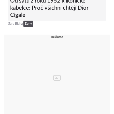
Od šatů z roku 1952 k ikonické
kabelce: Proč všichni chtějí Dior
Cigale
Sára Blahaj
Ženy