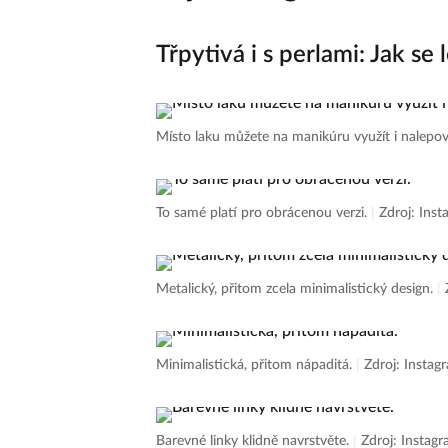
Třpytivá i s perlami: Jak se
Místo laku můžete na manikúru využít i nalepo
To samé platí pro obrácenou verzi.
|
Zdroj: Ins
Metalický, přitom zcela minimalistický design.
|
Minimalistická, přitom nápaditá.
|
Zdroj: Instag
Barevné linky klidně navrstvěte.
|
Zdroj: Instag