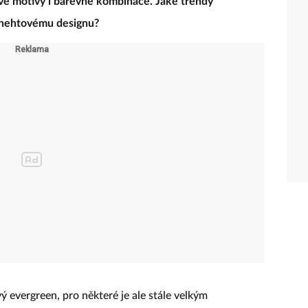
vé motivy i barevné kombinace. Jaké trendy
 nehtovému designu?
ý evergreen, pro některé je ale stále velkým