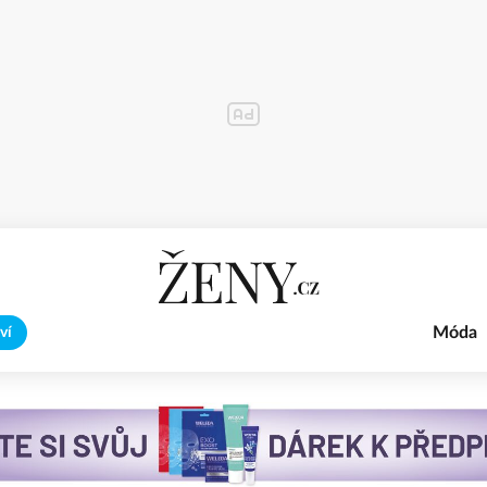
Móda
ví