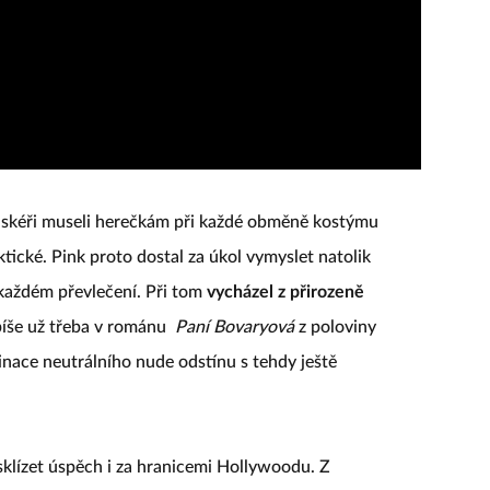
maskéři museli herečkám při každé obměně kostýmu
tické. Pink proto dostal za úkol vymyslet natolik
i každém převlečení. Při tom
vycházel z přirozeně
 píše už třeba v románu
Paní Bovaryová
z poloviny
binace neutrálního nude odstínu s tehdy ještě
sklízet úspěch i za hranicemi Hollywoodu. Z