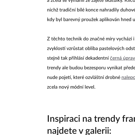
a zcela se vymanil ze zajeté škatulky. Kl
nichž tradiční bílé konce nahradily duhov
kdy byl barevný proužek aplikován hned u
Z těchto technik do značné míry vychází i 
zvyklostí vzrůstat obliba pastelových ods
stejně tak přihlásí dekadentní
černá úpra
trendy ale budou bezesporu vynikat předev
nude pojetí, které ozvláštní drobné
nalepo
zcela nový módní level.
Inspiraci na trendy f
najdete v galerii: