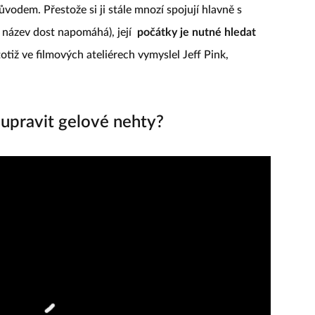
původem. Přestože si ji stále mnozí spojují hlavně s
í název dost napomáhá), její
počátky je nutné hledat
 totiž ve filmových ateliérech vymyslel Jeff Pink,
upravit gelové nehty?