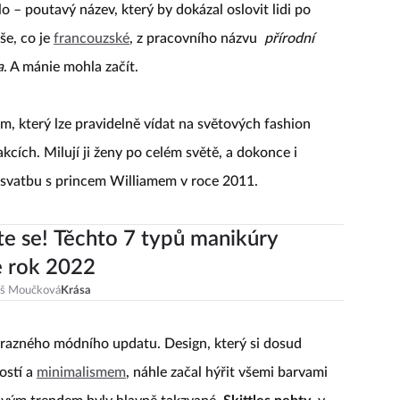
 – poutavý název, který by dokázal oslovit lidi po
še, co je
francouzské
, z pracovního názvu
přírodní
a
. A mánie mohla začít.
, který lze pravidelně vídat na světových fashion
cích. Milují ji ženy po celém světě, a dokonce i
u svatbu s princem Williamem v roce 2011.
te se! Těchto 7 typů manikúry
e rok 2022
eš Moučková
Krása
ýrazného módního updatu. Design, který si dosud
ostí a
minimalismem
, náhle začal hýřit všemi barvami