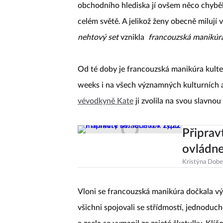
obchodního hlediska jí ovšem něco chybělo
celém světě. A jelikož ženy obecně milují v
nehtový set
vznikla
francouzská manikúr
Od té doby je francouzská manikúra kultem
weeks i na všech významných kulturních ak
vévodkyně Kate
ji zvolila na svou slavno
Připrav
ovládn
Kristýna Dob
Vloni se francouzská manikúra dočkala v
všichni spojovali se střídmostí, jednoduch