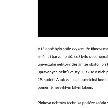
V té době bylo stále zvykem, že filmoví 
změnit i barvu nehtů, což bylo dost neprak
univerzální nehtový design, že obstojí př
upravených nehtů
ve stylu, jak se o nich
19. století. A tak vznikla nesmrtelná kom
poměrně nezvyklým bílým lakem.
Pinkova nehtová technika posléze začala 