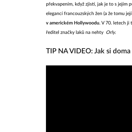
překvapením, když zjistí, jak je to s jejím 
elegancí francouzských žen (a že tomu jej
v americkém Hollywoodu
. V 70. letech ji
ředitel značky laků na nehty
Orly
.
TIP NA VIDEO: Jak si doma 