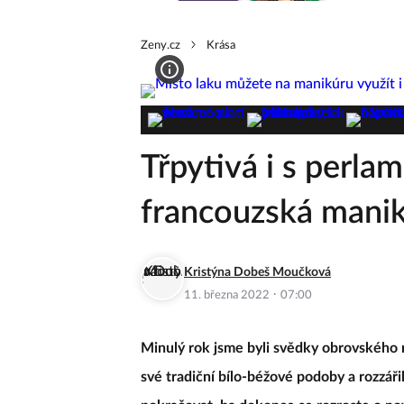
Zeny.cz
Krása
Třpytivá i s perlam
francouzská mani
Kristýna Dobeš Moučková
·
11. března 2022
07:00
Minulý rok jsme byli svědky obrovského 
své tradiční bílo-béžové podoby a rozzáři