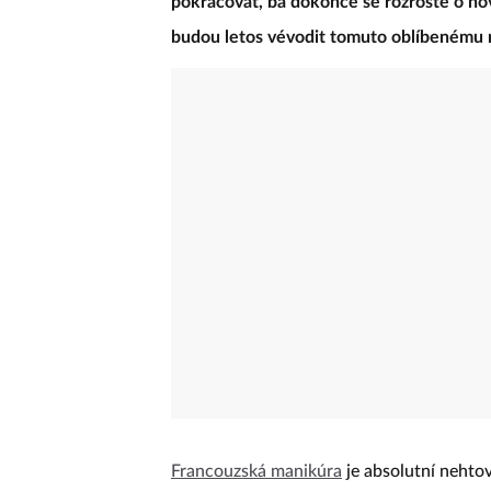
pokračovat, ba dokonce se rozroste o no
budou letos vévodit tomuto oblíbenému
Francouzská manikúra
je absolutní nehtov