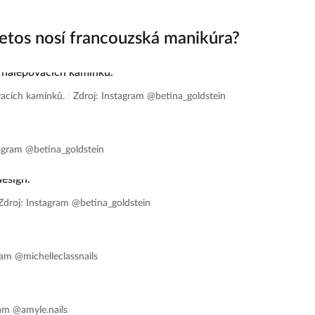
 letos nosí francouzská manikúra?
vacích kamínků.
|
Zdroj: Instagram @betina_goldstein
tagram @betina_goldstein
Zdroj: Instagram @betina_goldstein
ram @michelleclassnails
ram @amyle.nails