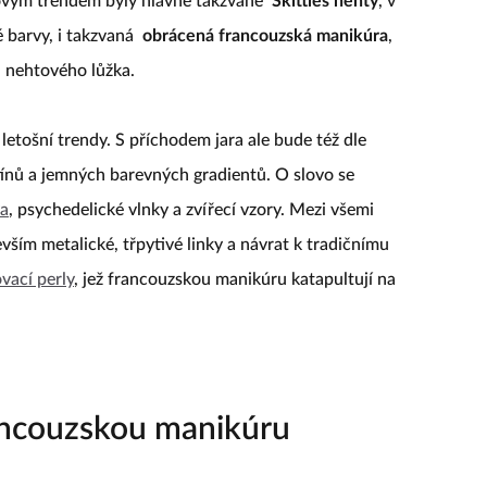
íčovým trendem byly hlavně takzvané
Skittles nehty
, v
é barvy, i takzvaná
obrácená francouzská manikúra
,
 nehtového lůžka.
letošní trendy. S příchodem jara ale bude též dle
tínů a jemných barevných gradientů. O slovo se
va
, psychedelické vlnky a zvířecí vzory. Mezi všemi
ším metalické, třpytivé linky a návrat k tradičnímu
vací perly
, jež francouzskou manikúru katapultují na
rancouzskou manikúru