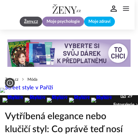
Ženy.cz
Moje psychologie
Moje zdraví
Zeny.cz
Móda
29
Fotogalerie
Vytříbená elegance nebo
klučičí styl: Co právě teď nosí