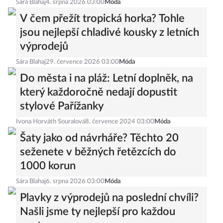
Sára Blahaj
4. srpna 2026 03:00
Móda
V čem přežít tropická horka? Tohle
jsou nejlepší chladivé kousky z letních
výprodejů
Sára Blahaj
29. července 2026 03:00
Móda
Do města i na pláž: Letní doplněk, na
který každoročně nedají dopustit
stylové Pařížanky
Ivona Horváth Souralová
8. července 2024 03:00
Móda
Šaty jako od návrháře? Těchto 20
seženete v běžných řetězcích do
1000 korun
Sára Blahaj
6. srpna 2026 03:00
Móda
Plavky z výprodejů na poslední chvíli?
Našli jsme ty nejlepší pro každou