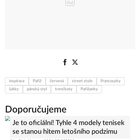
inspirace
Paříž
červená
street style
Francouzky
šátky
pánský styl
trenčkoty
Pařížanky
Doporučujeme
Je to oficiální! Tyhle 4 modely tenisek
se stanou hitem letošního podzimu