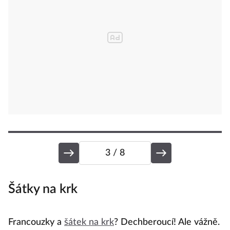
3
/ 8
Šátky na krk
K
Francouzky a
šátek na krk
? Dechberoucí! Ale vážně.
N