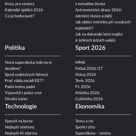
Kvízy pro seniory
z minulého života
Kalendář úplňků 2026
Astronomické úkazy 2026:
Co je bodycount?
zatmění slunce a další
Jak obléci miminko při vysokých
teplotách?
Jak na dokonalé letní mojito
6 lehkých letních salátů
Politika
Sport 2026
Nová superdávka: kdo na ní
MMA
dosáhne?
Fotbal 2026/27
Sjezd sudetských Němců
Hokej 2026
Proč vláda zavádí EET?
Tenis 2026
Padni komu padni
F1 2026
Výpověď z práce vzor
Atletika 2026
Divoký kačer
Cyklistika 2026
Technologie
Ekonomika
SpaceX na burze
Temu a clo
Nejlepší telefony
Spořicí účty
Nejlepší AI zdarma
Superdávka – změny