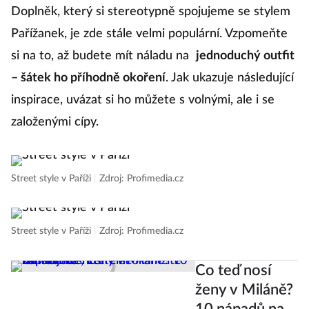
Doplněk, který si stereotypně spojujeme se stylem
v
Pařížanek, je zde stále velmi populární. Vzpomeňte
p
si na to, až budete mít náladu na
jednoduchý outfit
p
– šátek ho příhodně okoření
. Jak ukazuje následující
s
inspirace, uvázat si ho můžete s volnými, ale i se
d
založenými cípy.
m
Street style v Paříži
|
Zdroj: Profimedia.cz
St
Street style v Paříži
|
Zdroj: Profimedia.cz
St
Co teď nosí
ženy v Miláně?