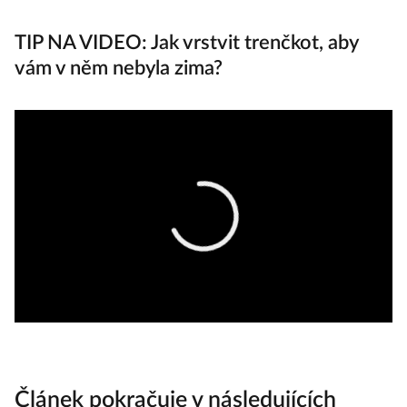
la
TIP NA VIDEO: Jak vrstvit trenčkot, aby
vám v něm nebyla zima?
Článek pokračuje v následujících