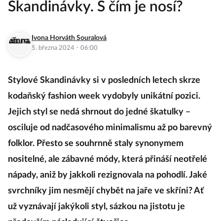
Skandinávky. S čím je nosí?
Ivona Horváth Souralová
·
5. března 2024
06:00
Stylové Skandinávky si v posledních letech skrze
kodaňský fashion week vydobyly unikátní pozici.
Jejich styl se nedá shrnout do jedné škatulky –
osciluje od nadčasového minimalismu až po barevný
folklor. Přesto se souhrnně staly synonymem
nositelné, ale zábavné módy, která přináší neotřelé
nápady, aniž by jakkoli rezignovala na pohodlí. Jaké
svrchníky jim nesmějí chybět na jaře ve skříni? Ať
už vyznávají jakýkoli styl, sázkou na jistotu je