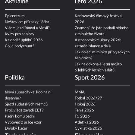
Aktuálně
Léto 2026
Epicentrum
Karlovarský filmový festival
Neštovice: příznaky, léčba
2026
V čem jezdí Yamal a Mesii?
Znamení, že jste potkali někoho
Kvízy pro seniory
z minulého života
Kalendář úplňků 2026
Astronomické úkazy 2026:
Co je bodycount?
zatmění slunce a další
Jak obléci miminko při vysokých
teplotách?
Jak na dokonalé letní mojito
6 lehkých letních salátů
Politika
Sport 2026
Nová superdávka: kdo na ní
MMA
dosáhne?
Fotbal 2026/27
Sjezd sudetských Němců
Hokej 2026
Proč vláda zavádí EET?
Tenis 2026
Padni komu padni
F1 2026
Výpověď z práce vzor
Atletika 2026
Divoký kačer
Cyklistika 2026