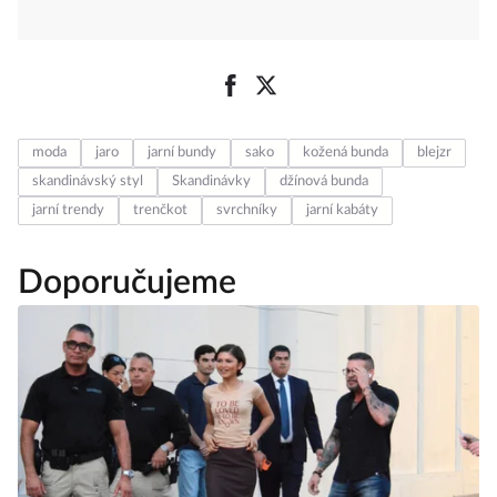
moda
jaro
jarní bundy
sako
kožená bunda
blejzr
skandinávský styl
Skandinávky
džínová bunda
jarní trendy
trenčkot
svrchníky
jarní kabáty
Doporučujeme