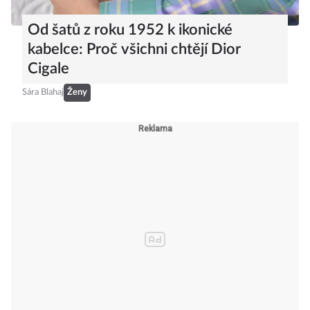
Od šatů z roku 1952 k ikonické
kabelce: Proč všichni chtějí Dior
Cigale
Sára Blahaj
Ženy