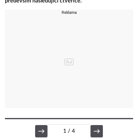
především následující čtveřice.
1
/ 4