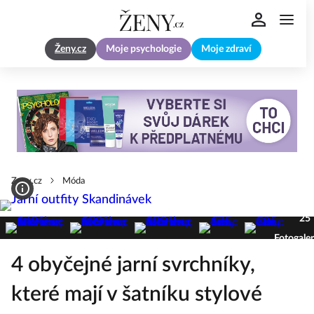
Ženy.cz
Moje psychologie
Moje zdraví
Zeny.cz
Móda
25
Fotogaler
4 obyčejné jarní svrchníky,
které mají v šatníku stylové