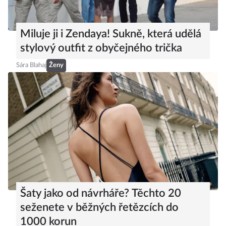
Miluje ji i Zendaya! Sukně, která udělá
stylový outfit z obyčejného trička
Sára Blahaj
Ženy
Šaty jako od návrháře? Těchto 20
seženete v běžných řetězcích do
1000 korun