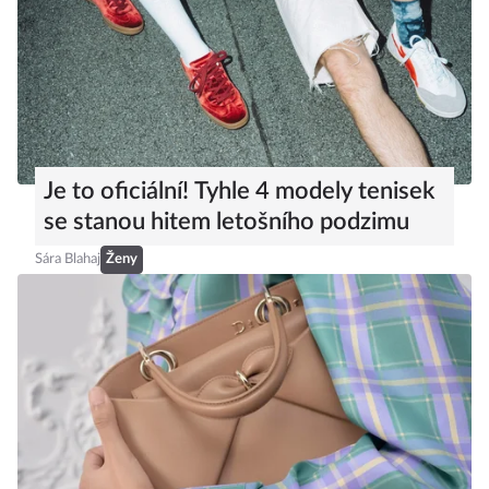
Je to oficiální! Tyhle 4 modely tenisek
se stanou hitem letošního podzimu
Sára Blahaj
Ženy