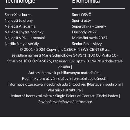
Technologie
Ekonomika
SpaceX na burze
Smrt OSVČ
Nejlepší telefony
Spořicí účty
Nejlepší AI zdarma
Superdávka – změny
Nejlepší chytré hodinky
Důchody 2027
Nejlepší VPN – srovnání
Minimální mzda 2027
Netflix filmy a seriály
Senior Pas – slevy
© 2001 - 2026 Copyright
CZECH NEWS CENTER a.s.
se sídlem náměstí Marie Schmolkové 3493/1, 100 00 Praha 10 -
Strašnice, IČO: 02346826, zapsána v OR, sp.zn. B 19490 a dodavatelé
obsahu
Autorská práva k publikovaným materiálům
Podmínky pro užívání služby informační společnosti
Informace o zpracování osobních údajů
Cookies
Nastavení soukromí
Vlastnická struktura
Jednotná kontaktní místa / Single Points of Contact
Etický kodex
Povinně zveřejňované informace