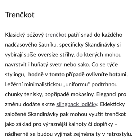
Trenčkot
D
Klasický béžový
trenčkot
patří snad do každého
D
nadčasového šatníku, specificky Skandinávky si
dž
vybírají spíše oversize střihy, do kterých mohou
n
navrstvit i huňatý svetr nebo sako. Co se týče
m
stylingu,
hodně v tomto případě ovlivníte botami
.
u
Ležérní minimalistickou „uniformu“ podtrhnou
k
chunky tenisky, popřípadě mokasíny. Eleganci pro
v
změnu dodáte skrze
slingback lodičky
. Eklekticky
m
založené Skandinávky pak mohou využít trenčkot
st
jako základ pro výraznější kalhoty či doplňky –
t
nádherně se budou vyjímat zejména ty v retrostylu.
sv