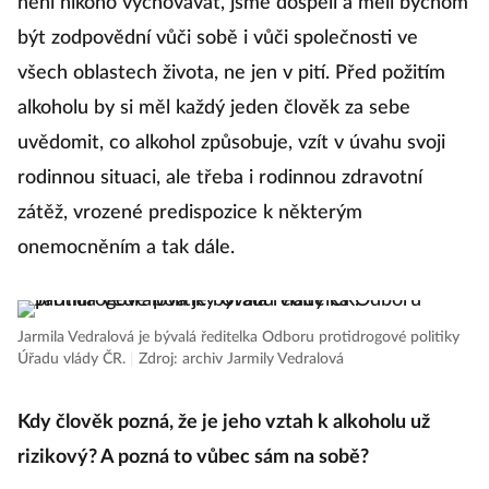
není nikoho vychovávat, jsme dospělí a měli bychom
být zodpovědní vůči sobě i vůči společnosti ve
všech oblastech života, ne jen v pití. Před požitím
alkoholu by si měl každý jeden člověk za sebe
uvědomit, co alkohol způsobuje, vzít v úvahu svoji
rodinnou situaci, ale třeba i rodinnou zdravotní
zátěž, vrozené predispozice k některým
onemocněním a tak dále.
Jarmila Vedralová je bývalá ředitelka Odboru protidrogové politiky
Úřadu vlády ČR.
|
Zdroj: archiv Jarmily Vedralová
Kdy člověk pozná, že je jeho vztah k alkoholu už
rizikový? A pozná to vůbec sám na sobě?