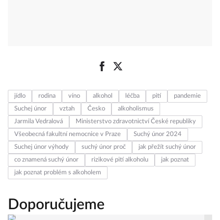
jídlo
rodina
víno
alkohol
léčba
pití
pandemie
Suchej únor
vztah
Česko
alkoholismus
Jarmila Vedralová
Ministerstvo zdravotnictví České republiky
Všeobecná fakultní nemocnice v Praze
Suchý únor 2024
Suchej únor výhody
suchý únor proč
jak přežít suchý únor
co znamená suchý únor
rizikové pití alkoholu
jak poznat
jak poznat problém s alkoholem
Doporučujeme