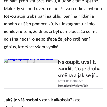
co nám přerůstá přes hlavu, a už se cítíme špatně.
Málokdy si hned uvědomíme, že za tou bezchybnou
fotkou stojí třeba paní na úklid, paní na hlídání a
mnoho dalších pomocníků. Na Instagramu nikdo
nemluví o tom, že dneska byl den blbec, že se mu
od rána nedařilo nebo třeba že jeho dítě není
génius, který ve všem vyniká.
Nakoupit, uvařit,
zařídit. Co je druhá
směna a jak se jí
zbavit?
Kateřina Horáková
Feministický slovníček
Jaký je váš osobní vztah k alkoholu? Jste