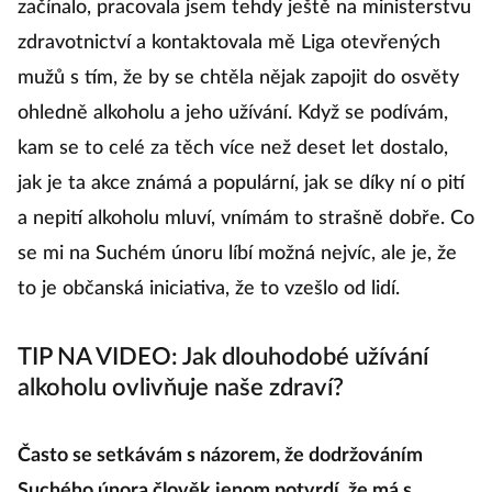
začínalo, pracovala jsem tehdy ještě na ministerstvu
zdravotnictví a kontaktovala mě Liga otevřených
mužů s tím, že by se chtěla nějak zapojit do osvěty
ohledně alkoholu a jeho užívání. Když se podívám,
kam se to celé za těch více než deset let dostalo,
jak je ta akce známá a populární, jak se díky ní o pití
a nepití alkoholu mluví, vnímám to strašně dobře. Co
se mi na Suchém únoru líbí možná nejvíc, ale je, že
to je občanská iniciativa, že to vzešlo od lidí.
TIP NA VIDEO: Jak dlouhodobé užívání
alkoholu ovlivňuje naše zdraví?
Často se setkávám s názorem, že dodržováním
Suchého února člověk jenom potvrdí, že má s