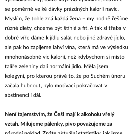
se poměrně velké dávky prázdných kalorií navíc.
Myslím, že tohle zná každá žena – my hodně řešíme
různé diety, chceme být štíhlé a fit. A tak si třeba v
dobré víře dáme k jídlu salát nebo jiné zdravé jídlo,
ale pak ho zapijeme lahví vína, která má ve výsledku
mnohonásobně víc kalorií, než kdybychom si místo
talíře zeleniny dali normální jídlo. Měla jsem
kolegyni, pro kterou právě to, že po Suchém únoru
začala hubnout, bylo motivací pokračovat v
abstinenci i dál.
Není tajemstvím, že Češi mají k alkoholu vřelý
vztah. Milujeme pálenky, pivo považujeme za
národní poklad. Znáte aktuální statistiky, jak jsme