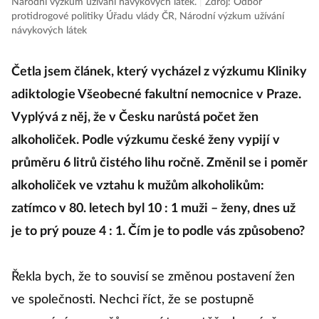
Národní výzkum užívání návykových látek.
|
Zdroj: Odbor
protidrogové politiky Úřadu vlády ČR, Národní výzkum užívání
návykových látek
Četla jsem článek, který vycházel z výzkumu Kliniky
adiktologie Všeobecné fakultní nemocnice v Praze.
Vyplývá z něj, že v Česku narůstá počet žen
alkoholiček. Podle výzkumu české ženy vypijí v
průměru 6 litrů čistého lihu ročně. Změnil se i poměr
alkoholiček ve vztahu k mužům alkoholikům:
zatímco v 80. letech byl 10 : 1 muži – ženy, dnes už
je to prý pouze 4 : 1. Čím je to podle vás způsobeno?
Řekla bych, že to souvisí se změnou postavení žen
ve společnosti. Nechci říct, že se postupně