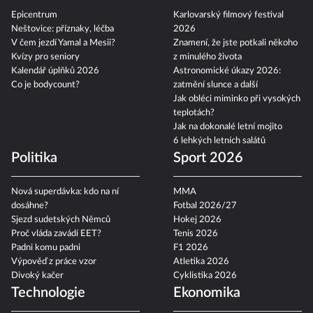
Epicentrum
Karlovarský filmový festival
Neštovice: příznaky, léčba
2026
V čem jezdí Yamal a Mesii?
Znamení, že jste potkali někoho
Kvízy pro seniory
z minulého života
Kalendář úplňků 2026
Astronomické úkazy 2026:
Co je bodycount?
zatmění slunce a další
Jak obléci miminko při vysokých
teplotách?
Jak na dokonalé letní mojito
6 lehkých letních salátů
Politika
Sport 2026
Nová superdávka: kdo na ní
MMA
dosáhne?
Fotbal 2026/27
Sjezd sudetských Němců
Hokej 2026
Proč vláda zavádí EET?
Tenis 2026
Padni komu padni
F1 2026
Výpověď z práce vzor
Atletika 2026
Divoký kačer
Cyklistika 2026
Technologie
Ekonomika