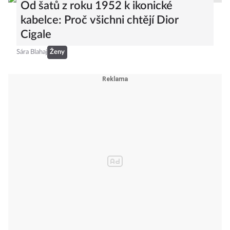
Od šatů z roku 1952 k ikonické
kabelce: Proč všichni chtějí Dior
Cigale
Sára Blahaj
Ženy