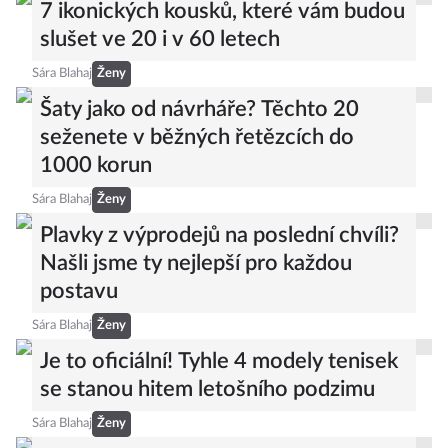
7 ikonických kousků, které vám budou
slušet ve 20 i v 60 letech
Sára Blahaj
Ženy
Šaty jako od návrháře? Těchto 20
seženete v běžných řetězcích do
1000 korun
Sára Blahaj
Ženy
Plavky z výprodejů na poslední chvíli?
Našli jsme ty nejlepší pro každou
postavu
Sára Blahaj
Ženy
Je to oficiální! Tyhle 4 modely tenisek
se stanou hitem letošního podzimu
Sára Blahaj
Ženy