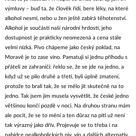
výmluvy – buď ta, že člověk řídí, bere léky, na které
alkohol nesmí, nebo u žen ještě zabírá těhotenství.
Alkohol je součástí naší národní hrdosti, jeho
dostupnost je prakticky neomezená a cena stále
velmi nízká. Pivo chápeme jako český poklad, na
Moravě je to zase víno. Pamatuji si jednu příhodu s
přáteli ze zahraničí: řeklo se, že se jde na jedno, a
když už se pilo druhé a třetí, byli úplně zmatení,
protože to brali tak, že se mělo jít skutečně na to
jedno. Tak jsem jim musela vysvětlit, že české jedno
většinou končí pozdě v noci. Na druhou stranu mám
ale pocit, že se to mění a ten důraz na pití už není
tak výrazný jako dřív. Projevuje se to třeba i na
nabídce nealkoholických piv, vín a dalších alternativ.