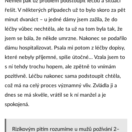
Neměli pak už problém podstoupit léčbu a situaci
řešit. V některých případech už to bylo skoro za pět
minut dvanáct – u jedné dámy jsem zažila, že do
léčby vůbec nechtěla, ale ta už na tom byla tak, že
jsem se bála, že někde umrzne. Nakonec se podařilo
dámu hospitalizovat. Psala mi potom z léčby dopisy,
které nebyly příjemné, spíše útočné… Vzala jsem to
s ní tehdy trochu hopem, ale zpětně to vnímám
pozitivně. Léčbu nakonec sama podstoupit chtěla,
což má na celý proces významný vliv. Zvládla ji a
dnes se má skvěle, vrátil se k ní manžel a je
spokojená.
Rizikovým pitím rozumíme u mužů požívání 2–