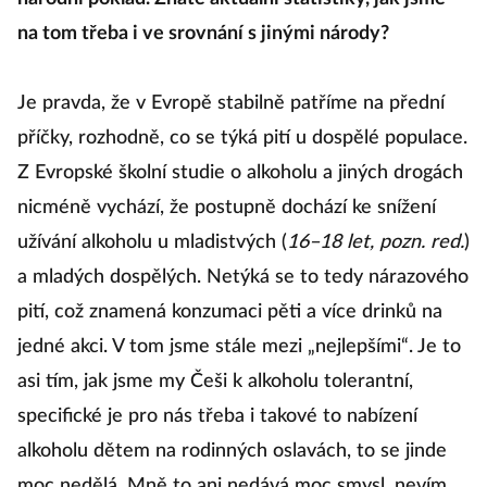
na tom třeba i ve srovnání s jinými národy?
Je pravda, že v Evropě stabilně patříme na přední
příčky, rozhodně, co se týká pití u dospělé populace.
Z Evropské školní studie o alkoholu a jiných drogách
nicméně vychází, že postupně dochází ke snížení
užívání alkoholu u mladistvých (
16–18 let, pozn. red.
)
a mladých dospělých. Netýká se to tedy nárazového
pití, což znamená konzumaci pěti a více drinků na
jedné akci. V tom jsme stále mezi „nejlepšími“. Je to
asi tím, jak jsme my Češi k alkoholu tolerantní,
specifické je pro nás třeba i takové to nabízení
alkoholu dětem na rodinných oslavách, to se jinde
moc nedělá. Mně to ani nedává moc smysl, nevím,