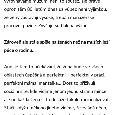
vyrovnáváme mužům, není to soutěž, ale právě
oproti těm 80. letům dnes už vůbec není výjimkou,
že ženy zastávají vysoké, třeba i manažerské
pracovní pozice. Zvyšuje se tlak na výkon.
Zároveň ale stále spíše na ženách než na mužích leží
péče o rodinu…
Ano, je tam to očekávání, že žena bude ve všech
oblastech úspěšná a perfektní – perfektní v práci,
perfektní máma, manželka… Dost to přiživují
sociální sítě, kde vidíme jenom jednu stranu mince,
ale ne každá žena si to dokáže takhle racionalizovat.
Stačí, když u někoho jiného vidíme, že zvládá něco,