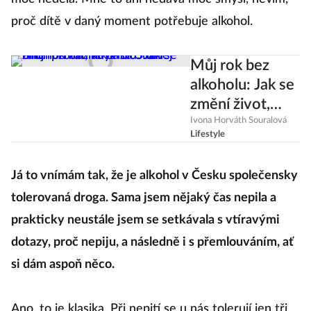
proč dítě v daný moment potřebuje alkohol.
Můj rok bez
alkoholu: Jak se
změní život,
když se Suchej
Ivona Horváth Souralová
Lifestyle
únor protáhne
na 365 dní?
Já to vnímám tak, že je alkohol v Česku společensky
tolerovaná droga. Sama jsem nějaký čas nepila a
prakticky neustále jsem se setkávala s vtíravými
dotazy, proč nepiju, a následně i s přemlouváním, ať
si dám aspoň něco.
Ano, to je klasika. Při nepití se u nás tolerují jen tři