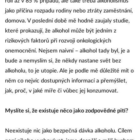
roli až v 85 % případů, ale také třeba alkoholismus
jako příčina rozpadu rodiny nebo ztráty zaměstnání,
domova. V poslední době mě hodně zaujaly studie,
které prokazují, že alkohol může být jedním z
rizikových faktorů při rozvoji onkologických
onemocnění. Nejsem naivní – alkohol tady byl, je a
bude a nemyslím si, že někdy nastane svět bez
alkoholu, to je utopie. Ale je podle mě důležité mít o
něm co nejvíc dostupných informací a přemýšlet,
jak, proč, v jaké míře či vůbec jej konzumovat.
Myslíte si, že existuje něco jako zodpovědné pití?
Neexistuje nic jako bezpečná dávka alkoholu. Cílem