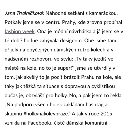
Jana Trváníčková:
Náhodné setkání s kamarádkou.
Potkaly jsme se v centru Prahy, kde zrovna probíhal
fashion week
. Ona je módní návrhářka a já jsem se v
té době hodně zabývala designem. Obě jsme tam
přijely na obyčejných dámských retro kolech a v
nadšeném rozhovoru ve stylu: „Ty taky jezdíš ve
městě na kole, no to je super!“ jsme se utvrdily v
tom, jak skvělý to je pocit brázdit Prahu na kole, ale
taky jak těžká ta situace s dopravou a cyklistikou
občas je, obzvlášť pro holky. No, a pak jsem to řekla:
„Na podporu všech holek zakládám hashtag a
skupinu #holkynakolevpraze.“ A tak v roce 2015
vznikla na Facebooku čistě dámská komunitní