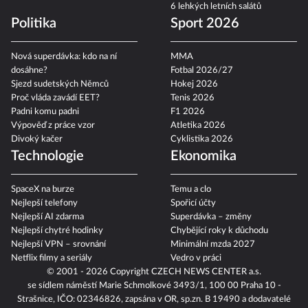
6 lehkých letních salátů
Politika
Sport 2026
Nová superdávka: kdo na ní
MMA
dosáhne?
Fotbal 2026/27
Sjezd sudetských Němců
Hokej 2026
Proč vláda zavádí EET?
Tenis 2026
Padni komu padni
F1 2026
Výpověď z práce vzor
Atletika 2026
Divoký kačer
Cyklistika 2026
Technologie
Ekonomika
SpaceX na burze
Temu a clo
Nejlepší telefony
Spořicí účty
Nejlepší AI zdarma
Superdávka – změny
Nejlepší chytré hodinky
Chybějící roky k důchodu
Nejlepší VPN – srovnání
Minimální mzda 2027
Netflix filmy a seriály
Vedro v práci
© 2001 - 2026 Copyright
CZECH NEWS CENTER a.s.
se sídlem náměstí Marie Schmolkové 3493/1, 100 00 Praha 10 -
Strašnice, IČO: 02346826, zapsána v OR, sp.zn. B 19490 a dodavatelé