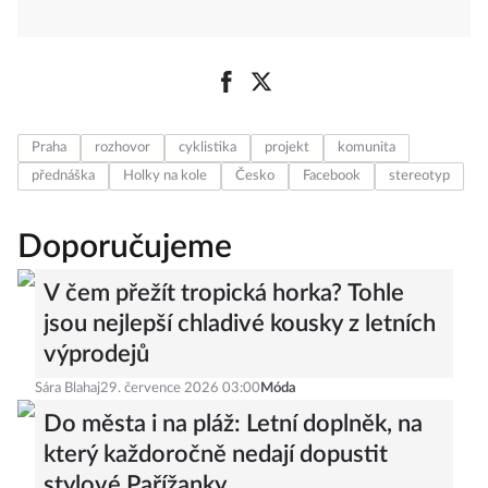
Praha
rozhovor
cyklistika
projekt
komunita
přednáška
Holky na kole
Česko
Facebook
stereotyp
Doporučujeme
V čem přežít tropická horka? Tohle
jsou nejlepší chladivé kousky z letních
výprodejů
Sára Blahaj
29. července 2026 03:00
Móda
Do města i na pláž: Letní doplněk, na
který každoročně nedají dopustit
stylové Pařížanky