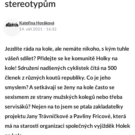
stereotypům
Kateřina Horáková
·
14. září 2021
16:32
Jezdíte ráda na kole, ale nemáte nikoho, s kým tuhle
vášeň sdílet? Přidejte se ke komunitě Holky na
kole! Sdružení nadšených cyklistek čítá na 500
členek z různých koutů republiky. Co je jeho
smyslem? A setkávají se ženy na kole často se
sexismem ze strany mužských kolegů nebo třeba
servisáků? Nejen na to jsem se ptala zakladatelky
projektu Jany Trávníčkové a Pavlíny Fricové, která
má na starosti organizaci společných vyjížděk Holek