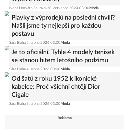
Ivona Horváth Souralová
8. července 2024 03:00
Móda
Plavky z výprodejů na poslední chvíli?
Našli jsme ty nejlepší pro každou
postavu
Sára Blahaj
5. srpna 2026 03:00
Móda
Je to oficiální! Tyhle 4 modely tenisek
se stanou hitem letošního podzimu
Sára Blahaj
4. srpna 2026 03:00
Móda
Od šatů z roku 1952 k ikonické
kabelce: Proč všichni chtějí Dior
Cigale
Sára Blahaj
3. srpna 2026 03:00
Móda