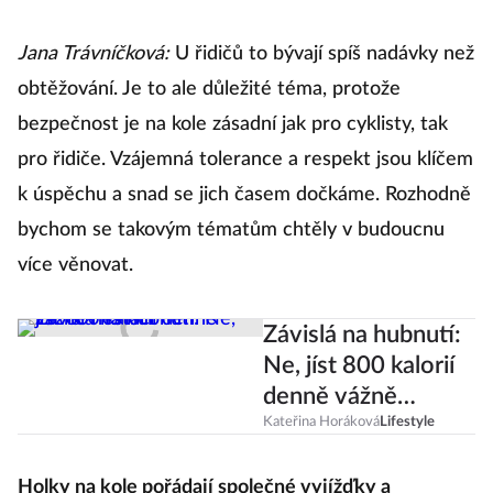
Jana Trávníčková:
U řidičů to bývají spíš nadávky než
obtěžování. Je to ale důležité téma, protože
bezpečnost je na kole zásadní jak pro cyklisty, tak
pro řidiče. Vzájemná tolerance a respekt jsou klíčem
k úspěchu a snad se jich časem dočkáme. Rozhodně
bychom se takovým tématům chtěly v budoucnu
více věnovat.
Závislá na hubnutí:
Ne, jíst 800 kalorií
denně vážně
nestačí
Kateřina Horáková
Lifestyle
Holky na kole pořádají společné vyjížďky a