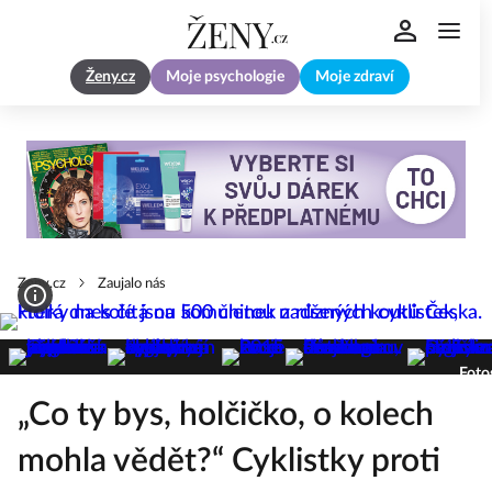
Ženy.cz
Moje psychologie
Moje zdraví
Zeny.cz
Zaujalo nás
Foto
„Co ty bys, holčičko, o kolech
mohla vědět?“ Cyklistky proti