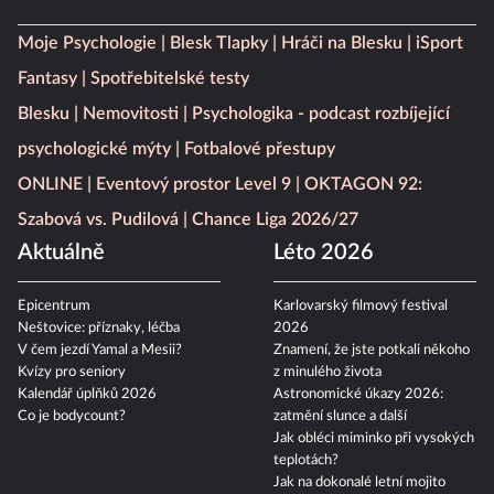
Moje Psychologie
Blesk Tlapky
Hráči na Blesku
iSport
Fantasy
Spotřebitelské testy
Blesku
Nemovitosti
Psychologika - podcast rozbíjející
psychologické mýty
Fotbalové přestupy
ONLINE
Eventový prostor Level 9
OKTAGON 92:
Szabová vs. Pudilová
Chance Liga 2026/27
Aktuálně
Léto 2026
Epicentrum
Karlovarský filmový festival
Neštovice: příznaky, léčba
2026
V čem jezdí Yamal a Mesii?
Znamení, že jste potkali někoho
Kvízy pro seniory
z minulého života
Kalendář úplňků 2026
Astronomické úkazy 2026:
Co je bodycount?
zatmění slunce a další
Jak obléci miminko při vysokých
teplotách?
Jak na dokonalé letní mojito