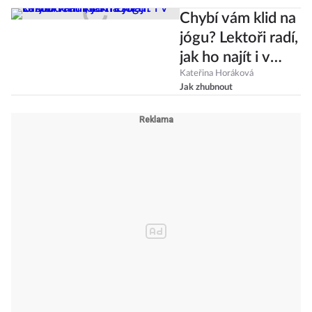
Chybí vám klid na
jógu? Lektoři radí,
jak ho najít i v
každodenním
Kateřina Horáková
Jak zhubnout
stresu