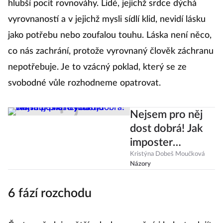
hlubší pocit rovnováhy. Lidé, jejichž srdce dýchá
vyrovnaností a v jejichž mysli sídlí klid, nevidí lásku
jako potřebu nebo zoufalou touhu. Láska není něco,
co nás zachrání, protože vyrovnaný člověk záchranu
nepotřebuje. Je to vzácný poklad, který se ze
svobodné vůle rozhodneme opatrovat.
Nejsem pro něj
dost dobrá! Jak
imposter
syndrom
Kristýna Dobeš Moučková
Názory
ovlivňuje naše
vztahy?
6 fází rozchodu