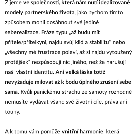
Žijeme
ve společnosti, která nám nutí idealizované
modely partnerského života
, jako bychom tímto
způsobem mohli dosáhnout své jediné
seberealizace. Fráze typu „až budu mít
přítele/přítelkyni, najdu svůj klid a stabilitu“ nebo
„všechny mé frustrace poleví, až si najdu vytoužený
protějšek“ nezpůsobují nic jiného, než že narušují
naši vlastní identitu.
Ani velká láska totiž
nevyžaduje milovat až k bodu úplného zrušení sebe
sama.
Kvůli panickému strachu ze samoty rozhodně
nemusíte vydávat všanc své životní cíle, práva ani
touhy.
A k tomu vám pomůže
vnitřní harmonie
, která