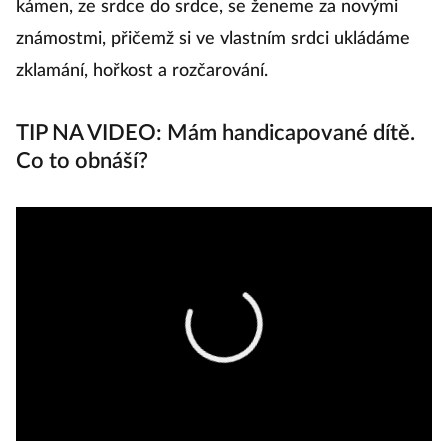
kámen, ze srdce do srdce, se ženeme za novými
známostmi, přičemž si ve vlastním srdci ukládáme
zklamání, hořkost a rozčarování.
TIP NA VIDEO: Mám handicapované dítě.
Co to obnáší?