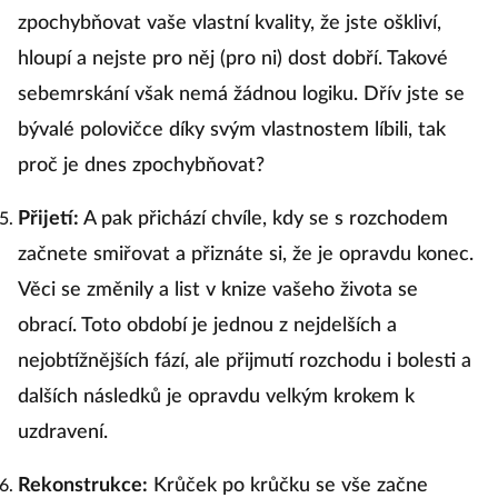
zpochybňovat vaše vlastní kvality, že jste oškliví,
hloupí a nejste pro něj (pro ni) dost dobří. Takové
sebemrskání však nemá žádnou logiku. Dřív jste se
bývalé polovičce díky svým vlastnostem líbili, tak
proč je dnes zpochybňovat?
Přijetí:
A pak přichází chvíle, kdy se s rozchodem
začnete smiřovat a přiznáte si, že je opravdu konec.
Věci se změnily a list v knize vašeho života se
obrací. Toto období je jednou z nejdelších a
nejobtížnějších fází, ale přijmutí rozchodu i bolesti a
dalších následků je opravdu velkým krokem k
uzdravení.
Rekonstrukce:
Krůček po krůčku se vše začne