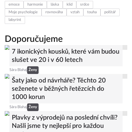
emoce
harmonie
láska
klid
srdce
Moje psychologie
rovnováha
vztah
touha
polštář
labyrint
Doporučujeme
7 ikonických kousků, které vám budou
slušet ve 20 i v 60 letech
Sára Blahaj
Ženy
Šaty jako od návrháře? Těchto 20
seženete v běžných řetězcích do
1000 korun
Sára Blahaj
Ženy
Plavky z výprodejů na poslední chvíli?
Našli jsme ty nejlepší pro každou