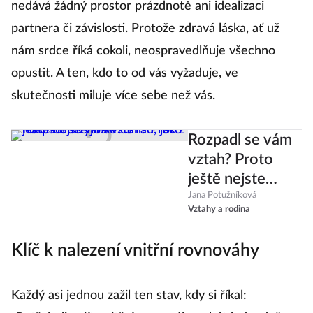
nedává žádný prostor prázdnotě ani idealizaci
partnera či závislosti. Protože zdravá láska, ať už
nám srdce říká cokoli, neospravedlňuje všechno
opustit. A ten, kdo to od vás vyžaduje, ve
skutečnosti miluje více sebe než vás.
Rozpadl se vám
vztah? Proto
ještě nejste
loser! 5 rad, jak z
Jana Potužníková
Vztahy a rodina
rozchodu vyjít
se ctí
Klíč k nalezení vnitřní rovnováhy
Každý asi jednou zažil ten stav, kdy si říkal: