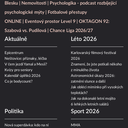
Blesku
Nemovitosti
Psychologika - podcast rozbíjející
psychologické mýty
Fotbalové přestupy
ONLINE
Eventový prostor Level 9
OKTAGON 92:
Szabová vs. Pudilová
Chance Liga 2026/27
Aktuálně
Léto 2026
Epicentrum
Karlovarský filmový festival
Neštovice: příznaky, léčba
2026
V čem jezdí Yamal a Mesii?
Znamení, že jste potkali někoho
Kvízy pro seniory
z minulého života
Kalendář úplňků 2026
Astronomické úkazy 2026:
Co je bodycount?
zatmění slunce a další
Jak obléci miminko při vysokých
teplotách?
Jak na dokonalé letní mojito
6 lehkých letních salátů
Politika
Sport 2026
Nová superdávka: kdo na ní
MMA