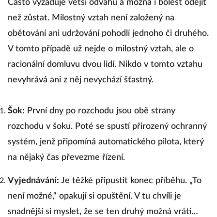
Často vyžaduje větší odvahu a možná i bolest odejít
než zůstat. Milostný vztah není založený na
obětování ani udržování pohodlí jednoho či druhého.
V tomto případě už nejde o milostný vztah, ale o
racionální domluvu dvou lidí. Nikdo v tomto vztahu
nevyhrává ani z něj nevychází šťastný.
Šok:
První dny po rozchodu jsou obě strany
rozchodu v šoku. Poté se spustí přirozený ochranný
systém, jenž připomíná automatického pilota, který
na nějaký čas převezme řízení.
Vyjednávání:
Je těžké připustit konec příběhu. „To
není možné,“ opakují si opuštění. V tu chvíli je
snadnější si myslet, že se ten druhý možná vrátí…