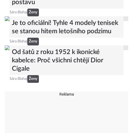
postavu
Sára Blahaj
Ženy
Je to oficiální! Tyhle 4 modely tenisek
se stanou hitem letošního podzimu
Sára Blahaj
Ženy
Od šatů z roku 1952 k ikonické
kabelce: Proč všichni chtějí Dior
Cigale
Sára Blahaj
Ženy