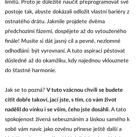
limitů. Proto je důležité naučit přeprogramovat své
postoje tak, abyste dokázali odložit vlastní bariéry z
ostnatého drátu. Jakmile projdete dvěma
předchozími fázemi, dospějete až do vytouženého
finále! Musíte si dát jasný cíl a pevné, nezlomné
odhodlání: být vyrovnaní. A tuto aspiraci pěstovat
důsledně až do okamžiku, kdy najednou vklouznete
do šťastné harmonie.
Jak se to pozná?
V tuto vzácnou chvíli se budete
cítit dobře takoví, jací jste, s tím, co vám život
nadělil do vínku i se vším, čeho jste dosáhli.
A tato
spokojenost živená sebeuznáním a láskou samého k
sobě vám navíc jako ozvěnu přinese ještě další a