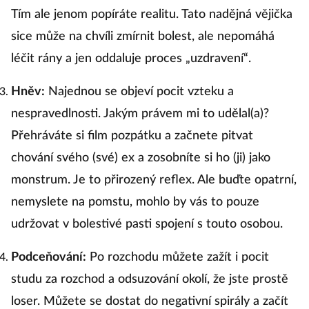
Tím ale jenom popíráte realitu. Tato nadějná vějička
sice může na chvíli zmírnit bolest, ale nepomáhá
léčit rány a jen oddaluje proces „uzdravení“.
Hněv:
Najednou se objeví pocit vzteku a
nespravedlnosti. Jakým právem mi to udělal(a)?
Přehráváte si film pozpátku a začnete pitvat
chování svého (své) ex a zosobníte si ho (ji) jako
monstrum. Je to přirozený reflex. Ale buďte opatrní,
nemyslete na pomstu, mohlo by vás to pouze
udržovat v bolestivé pasti spojení s touto osobou.
Podceňování:
Po rozchodu můžete zažít i pocit
studu za rozchod a odsuzování okolí, že jste prostě
loser. Můžete se dostat do negativní spirály a začít