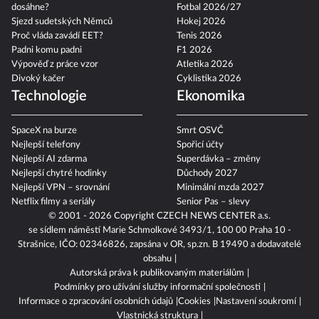
dosáhne?
Fotbal 2026/27
Sjezd sudetských Němců
Hokej 2026
Proč vláda zavádí EET?
Tenis 2026
Padni komu padni
F1 2026
Výpověď z práce vzor
Atletika 2026
Divoký kačer
Cyklistika 2026
Technologie
Ekonomika
SpaceX na burze
Smrt OSVČ
Nejlepší telefony
Spořicí účty
Nejlepší AI zdarma
Superdávka – změny
Nejlepší chytré hodinky
Důchody 2027
Nejlepší VPN – srovnání
Minimální mzda 2027
Netflix filmy a seriály
Senior Pas – slevy
© 2001 - 2026 Copyright
CZECH NEWS CENTER a.s.
se sídlem náměstí Marie Schmolkové 3493/1, 100 00 Praha 10 -
Strašnice, IČO: 02346826, zapsána v OR, sp.zn. B 19490 a dodavatelé
obsahu
Autorská práva k publikovaným materiálům
Podmínky pro užívání služby informační společnosti
Informace o zpracování osobních údajů
Cookies
Nastavení soukromí
Vlastnická struktura