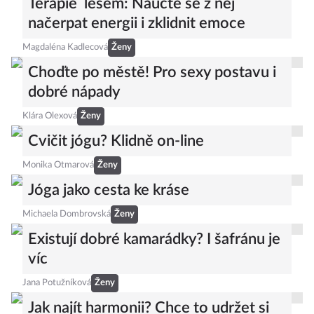
Terapie lesem: Naučte se z něj
načerpat energii i zklidnit emoce
Magdaléna Kadlecová
Ženy
Choďte po městě! Pro sexy postavu i
dobré nápady
Klára Olexová
Ženy
Cvičit jógu? Klidně on-line
Monika Otmarová
Ženy
Jóga jako cesta ke kráse
Michaela Dombrovská
Ženy
Existují dobré kamarádky? I šafránu je
víc
Jana Potužníková
Ženy
Jak najít harmonii? Chce to udržet si