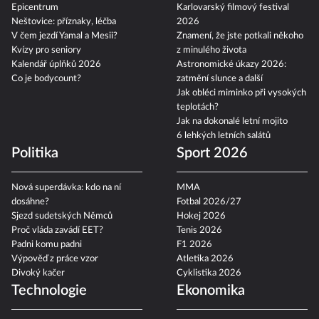
Epicentrum
Karlovarský filmový festival
Neštovice: příznaky, léčba
2026
V čem jezdí Yamal a Mesii?
Znamení, že jste potkali někoho
Kvízy pro seniory
z minulého života
Kalendář úplňků 2026
Astronomické úkazy 2026:
Co je bodycount?
zatmění slunce a další
Jak obléci miminko při vysokých
teplotách?
Jak na dokonalé letní mojito
6 lehkých letních salátů
Politika
Sport 2026
Nová superdávka: kdo na ní
MMA
dosáhne?
Fotbal 2026/27
Sjezd sudetských Němců
Hokej 2026
Proč vláda zavádí EET?
Tenis 2026
Padni komu padni
F1 2026
Výpověď z práce vzor
Atletika 2026
Divoký kačer
Cyklistika 2026
Technologie
Ekonomika