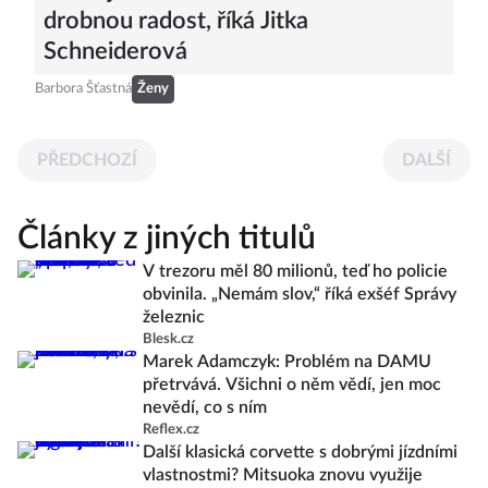
drobnou radost, říká Jitka
Schneiderová
Barbora Šťastná
Ženy
PŘEDCHOZÍ
DALŠÍ
Články z jiných titulů
V trezoru měl 80 milionů, teď ho policie
obvinila. „Nemám slov,“ říká exšéf Správy
železnic
Blesk.cz
Marek Adamczyk: Problém na DAMU
přetrvává. Všichni o něm vědí, jen moc
nevědí, co s ním
Reflex.cz
Další klasická corvette s dobrými jízdními
vlastnostmi? Mitsuoka znovu využije