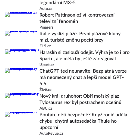
legendární MX-5
Auto.cz
Robert Pattinson oživí kontroverzní
televizní fenomén
Poggers
Itálie vyklízí pláže. První plážové kluby
mizí, turisté změnu pocítí brzy
E15.cz
Haraslín si zaslouží odejít. Výhra je to i pro
Spartu, ale měla by ještě zareagovat
iSport.cz
ChatGPT teď neunavíte. Bezplatná verze
má neomezený chat a lepší model GPT-
5.6
Živě.cz
Nový král druhohor: Obří mořský plaz
Tylosaurus rex byl postrachem oceánů
ABC.cz
Poutáte děti bezpečně? Když rodič udělá
chybu, chytrá autosedačka Thule ho
upozorní
AutoRevue.cz