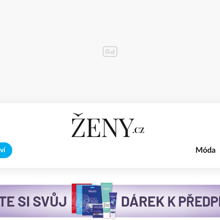
Móda
ví