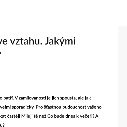
ve vztahu. Jakými
?
e patří. V zamilovanosti je jich spousta, ale jak
me velmi sporadicky. Pro šťastnou budoucnost vašeho
at častěji Miluji tě než Co bude dnes k večeři? A
ku?