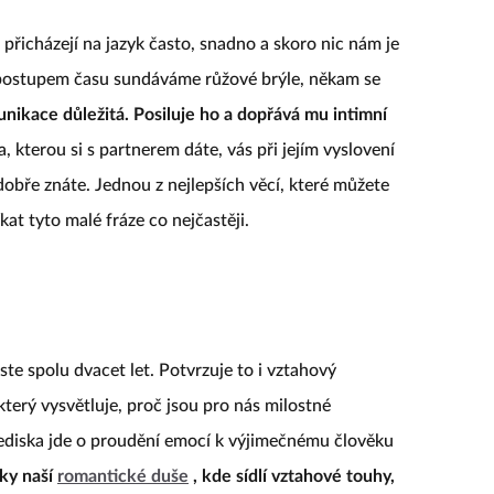
přicházejí na jazyk často, snadno a skoro nic nám je
k postupem času sundáváme růžové brýle, někam se
unikace důležitá. Posiluje ho a dopřává mu intimní
 kterou si s partnerem dáte, vás při jejím vyslovení
tě dobře znáte. Jednou z nejlepších věcí, které můžete
kat tyto malé fráze co nejčastěji.
jste spolu dvacet let. Potvrzuje to i vztahový
který vysvětluje, proč jsou pro nás milostné
lediska jde o proudění emocí k výjimečnému člověku
ky naší
romantické duše
, kde sídlí vztahové touhy,