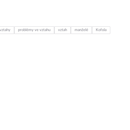
vztahy
problémy ve vztahu
vztah
manželé
Kofola