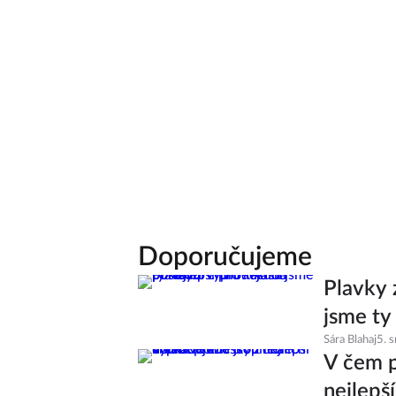
Doporučujeme
Plavky 
jsme ty
Sára Blahaj
5. 
V čem p
nejlepš