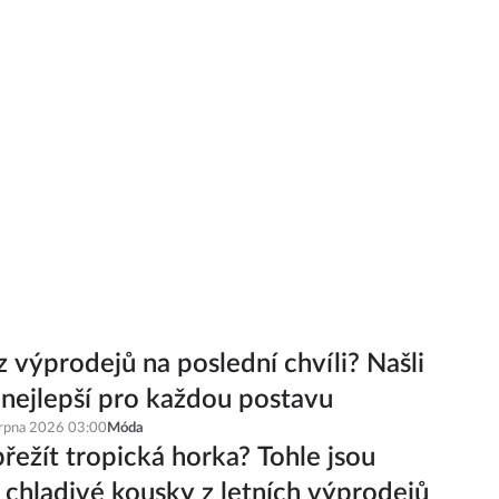
z výprodejů na poslední chvíli? Našli
 nejlepší pro každou postavu
srpna 2026 03:00
Móda
řežít tropická horka? Tohle jsou
í chladivé kousky z letních výprodejů