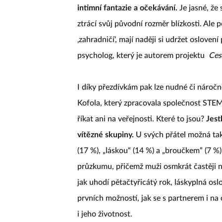
intimní fantazie a očekávání.
Je jasné, že
ztrácí svůj původní rozměr blízkosti. Ale 
‚zahradničí‘, mají naději si udržet oslove
psycholog, který je autorem projektu
Ces
I díky přezdívkám pak lze nudné či náročn
Kofola, který zpracovala společnost STEM/
říkat ani na veřejnosti. Které to jsou?
Jest
vítězné skupiny.
U svých přátel možná tak
(17 %), „láskou“ (14 %) a „broučkem“ (7 %
průzkumu, přičemž muži osmkrát častěji ne
jak uhodí pětačtyřicátý rok, láskyplná oslo
prvních možností, jak se s partnerem i na
i jeho životnost.