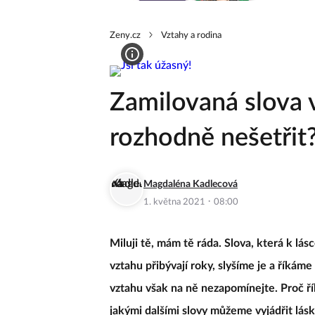
Zeny.cz
Vztahy a rodina
Zamilovaná slova 
rozhodně nešetřit
Magdaléna Kadlecová
·
1. května 2021
08:00
Miluji tě, mám tě ráda. Slova, která k lásc
vztahu přibývají roky, slyšíme je a říká
vztahu však na ně nezapomínejte. Proč řík
jakými dalšími slovy můžeme vyjádřit lás