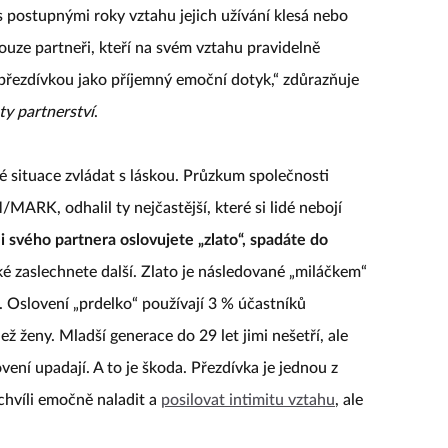
 s postupnými roky vztahu jejich užívání klesá nebo
pouze partneři, kteří na svém vztahu pravidelně
ní přezdívkou jako příjemný emoční dotyk,“ zdůrazňuje
ty partnerství
.
é situace zvládat s láskou. Průzkum společnosti
MARK, odhalil ty nejčastější, které si lidé nebojí
li svého partnera oslovujete „zlato“, spadáte do
é zaslechnete další. Zlato je následované „miláčkem“
). Oslovení „prdelko“ používají 3 % účastníků
ž ženy. Mladší generace do 29 let jimi nešetří, ale
vení upadají. A to je škoda. Přezdívka je jednou z
 chvíli emočně naladit a
posilovat intimitu vztahu
, ale