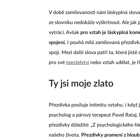
V době zamilovanosti nám láskyplná slova 
ze slovníku nedokáže vyškrtnout. Ale ja
vytrácí. Avšak
pro vztah je láskyplná kom
spojení.
I pouhá milá zamilovaná přezdívka,
spojí. Mezi další slova patří ta, která jis
pro své
manželství
nebo vztah udělat, je ří
Ty jsi moje zlato
Přezdívka posiluje intimitu vztahu, i když 
psycholog a párový terapeut Pavel Rataj, 
přezdívky důležité: „Z psychologického h
našeho života.
Přezdívky pramení z hloub