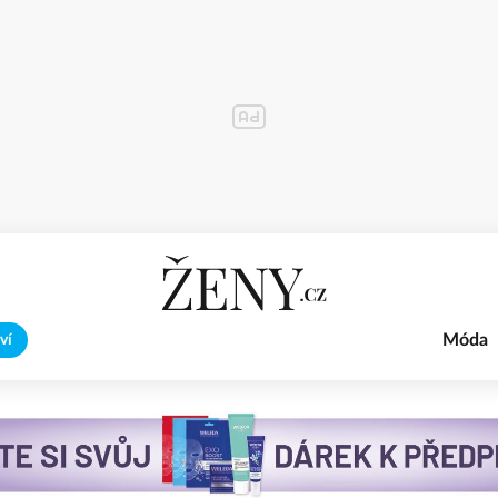
Móda
ví