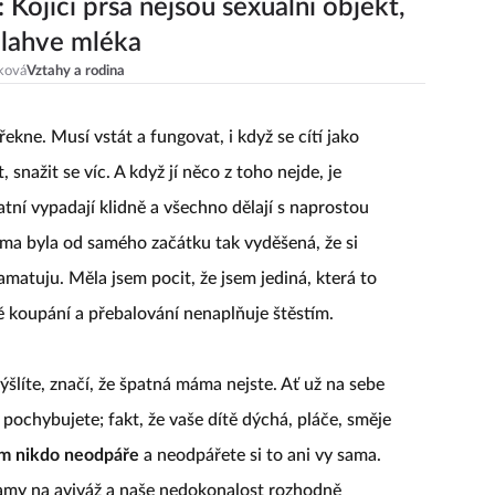
 Kojící prsa nejsou sexuální objekt,
 lahve mléka
ková
Vztahy a rodina
í řekne. Musí vstát a fungovat, i když se cítí jako
 snažit se víc. A když jí něco z toho nejde, je
ní vypadají klidně a všechno dělají s naprostou
ama byla od samého začátku tak vyděšená, že si
atuju. Měla jsem pocit, že jsem jediná, která to
 koupání a přebalování nenaplňuje štěstím.
ýšlíte, značí, že špatná máma nejste. Ať už na sebe
 pochybujete; fakt, že vaše dítě dýchá, pláče, směje
ám nikdo neodpáře
a neodpářete si to ani vy sama.
amy na aviváž a naše nedokonalost rozhodně