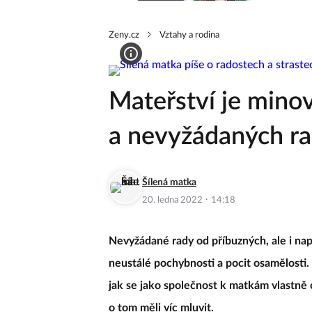
Zeny.cz
Vztahy a rodina
Mateřství je mino
a nevyžádaných r
Šílená matka
·
20. ledna 2022
14:18
Nevyžádané rady od příbuzných, ale i napr
neustálé pochybnosti a pocit osamělosti.
jak se jako společnost k matkám vlastn
o tom měli víc mluvit.