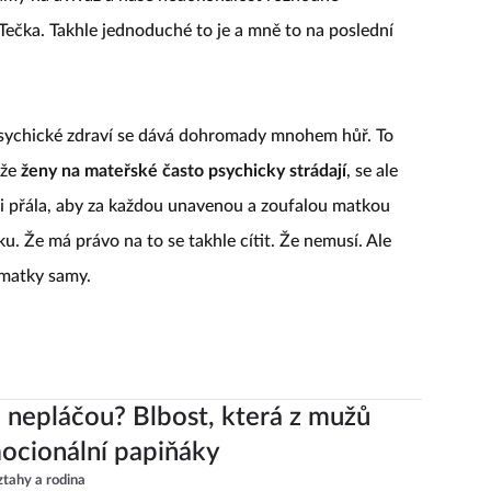
ečka. Takhle jednoduché to je a mně to na poslední
 psychické zdraví se dává dohromady mnohem hůř. To
 že
ženy na mateřské často psychicky strádají
, se ale
i přála, aby za každou unavenou a zoufalou matkou
dku. Že má právo na to se takhle cítit. Že nemusí. Ale
 matky samy.
e nepláčou? Blbost, která z mužů
ocionální papiňáky
ztahy a rodina