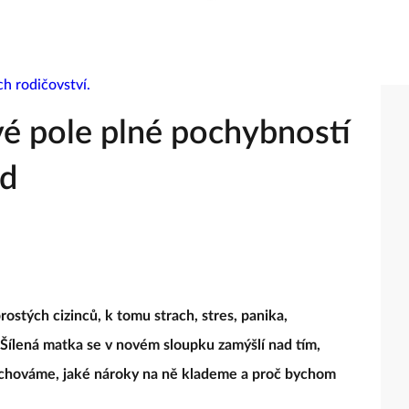
vé pole plné pochybností
ad
ostých cizinců, k tomu strach, stres, panika,
 Šílená matka se v novém sloupku zamýšlí nad tím,
ě chováme, jaké nároky na ně klademe a proč bychom