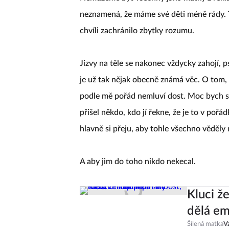
neznamená, že máme své děti méně rády. T
chvíli zachránilo zbytky rozumu.
Jizvy na těle se nakonec vždycky zahojí,
je už tak nějak obecně známá věc. O tom,
podle mě pořád nemluví dost. Moc bych s
přišel někdo, kdo jí řekne, že je to v pořá
hlavně si přeju, aby tohle všechno věděly
A aby jim do toho nikdo nekecal.
Kluci ž
dělá em
Šílená matka
V