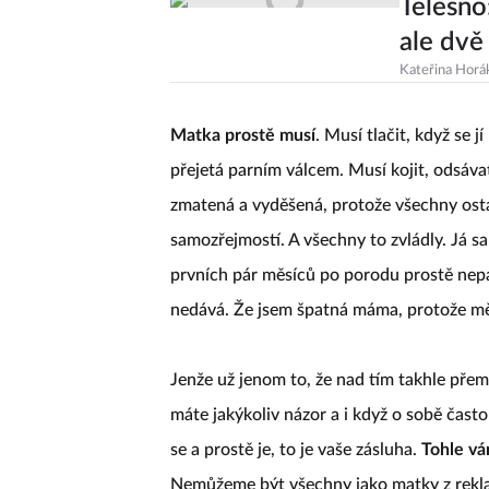
Tělesno:
ale dvě
Kateřina Horá
Matka prostě musí
. Musí tlačit, když se j
přejetá parním válcem. Musí kojit, odsávat,
zmatená a vyděšená, protože všechny ostat
samozřejmostí. A všechny to zvládly. Já s
prvních pár měsíců po porodu prostě nepam
nedává. Že jsem špatná máma, protože mě
Jenže už jenom to, že nad tím takhle přem
máte jakýkoliv názor a i když o sobě často
se a prostě je, to je vaše zásluha.
Tohle v
Nemůžeme být všechny jako matky z rekl