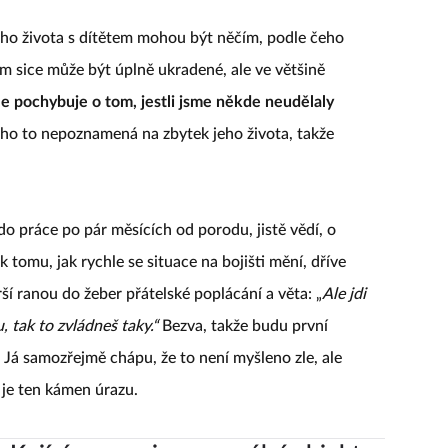
eho života s dítětem mohou být něčím, podle čeho
 sice může být úplně ukradené, ale ve většině
e pochybuje o tom, jestli jsme někde neudělaly
ebo ho to nepoznamená na zbytek jeho života, takže
 do práce po pár měsících od porodu, jistě vědí, o
 tomu, jak rychle se situace na bojišti mění, dříve
í ranou do žeber přátelské poplácání a věta: „
Ale jdi
, tak to zvládneš taky.“
Bezva, takže budu první
y. Já samozřejmě chápu, že to není myšleno zle, ale
o je ten kámen úrazu.