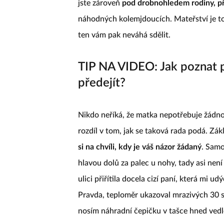
jste zároveň
pod drobnohledem rodiny, př
náhodných kolemjdoucích. Mateřství je tot
ten vám pak neváhá sdělit.
TIP NA VIDEO: Jak poznat p
předejít?
Nikdo neříká, že matka nepotřebuje žádnou 
rozdíl v tom, jak se taková rada podá. Zák
si na chvíli, kdy je váš názor žádaný
. Samo
hlavou dolů za palec u nohy, tady asi ne
ulici přiřítila docela cizí paní, která mi ud
Pravda, teploměr ukazoval mrazivých 30 st
nosím náhradní čepičku v tašce hned vedl