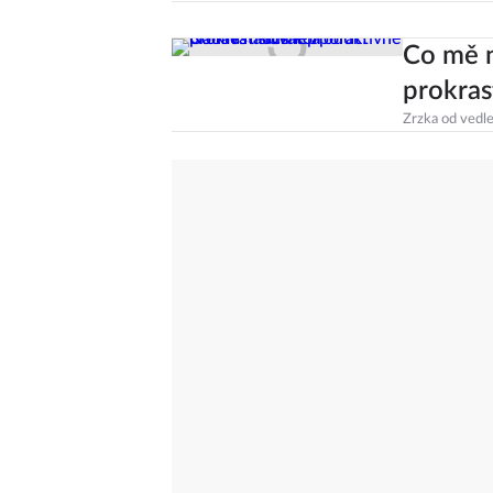
Co mě n
prokras
Zrzka od vedl