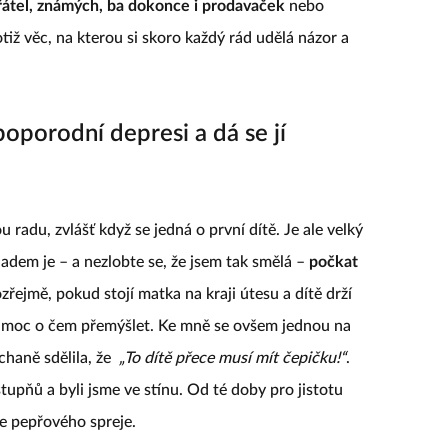
átel, známých, ba dokonce i prodavaček
nebo
iž věc, na kterou si skoro každý rád udělá názor a
oporodní depresi a dá se jí
radu, zvlášť když se jedná o první dítě. Je ale velký
ladem je – a nezlobte se, že jsem tak smělá –
počkat
zřejmě, pokud stojí matka na kraji útesu a dítě drží
ní moc o čem přemýšlet. Ke mně se ovšem jednou na
ýchaně sdělila, že
„To dítě přece musí mít čepičku!“
.
upňů a byli jsme ve stínu. Od té doby pro jistotu
e pepřového spreje.