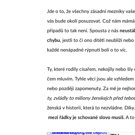
Jde o to, že všechny zásadní mezníky vaš
vás bude okolí posuzovat. Což nám mámám
případů to tak není. Spousta z nás
neustál
chybu
, jestli to či ono dítěti neublíží n
každé nenápadné rýpnutí bolí o to víc.
Ty, které rodily císařem, nekojily nebo šly
čem mluvím. Tyhle věci jsou ale vzhledem k
nebo později zapomenuty. Za mě je nejhorš
ty, zvládly to miliony ženskejch před tebou
ženská v historii, která to nezvládne. Dík
mezi řádky je schované slovo musíš
. A t