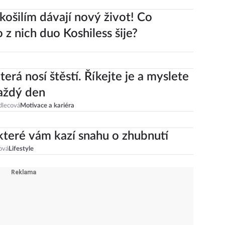
košilím dávají nový život! Co
 z nich duo Koshiless šije?
terá nosí štěstí. Říkejte je a myslete
aždý den
dlecová
Motivace a kariéra
 které vám kazí snahu o zhubnutí
ová
Lifestyle