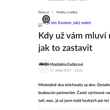
Zeny.cz
Vztahy a rodina
Kdy už vám mluví 
jak to zastavit
Magdaléna Kadlecová
·
17. ledna 2019
22:22
Minimálně dva telefonáty za den. Detail
budoucím partnerům. Časté výchovné rady 
tati, moc, já už jsem totiž hezkých pár let