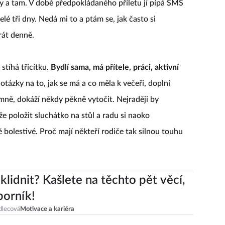
y a tam. V době předpokládaného příletu jí pípá SMS
elé tři dny. Nedá mi to a ptám se, jak často si
rát denně.
stíhá třicítku.
Bydlí sama, má přítele, práci, aktivní
tázky na to, jak se má a co měla k večeři, doplní
ímně, dokáží někdy pěkně vytočit. Nejraději by
nže položit sluchátko na stůl a radu si naoko
 bolestivé. Proč mají někteří rodiče tak silnou touhu
klidnit? Kašlete na těchto pět věcí,
borník!
dlecová
Motivace a kariéra