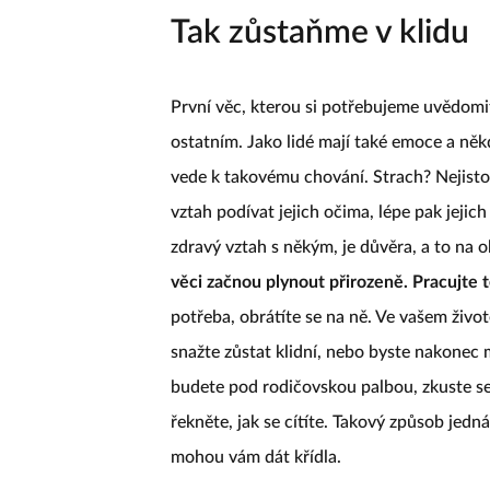
Tak zůstaňme v klidu
První věc, kterou si potřebujeme uvědomit,
ostatním. Jako lidé mají také emoce a něk
vede k takovému chování. Strach? Nejistot
vztah podívat jejich očima, lépe pak jejic
zdravý vztah s někým, je důvěra, a to na 
věci začnou plynout přirozeně. Pracujte t
potřeba, obrátíte se na ně. Ve vašem život
snažte zůstat klidní, nebo byste nakonec mo
budete pod rodičovskou palbou, zkuste se n
řekněte, jak se cítíte. Takový způsob jedn
mohou vám dát křídla.