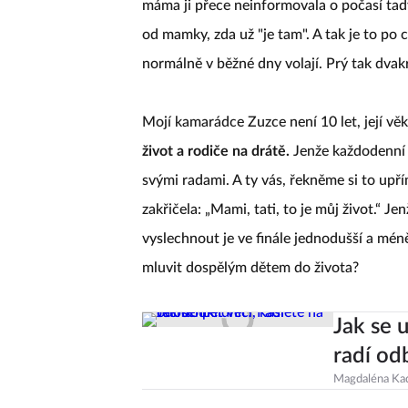
máma ji přece neinformovala o počasí tad
od mamky, zda už "je tam". A tak je to po c
normálně v běžné dny volají. Prý tak dvak
Mojí kamarádce Zuzce není 10 let, její věk 
život a rodiče na drátě.
Jenže každodenní o
svými radami. A ty vás, řekněme si to upř
zakřičela: „Mami, tati, to je můj život.“ Je
vyslechnout je ve finále jednodušší a méně
mluvit dospělým dětem do života?
Jak se u
radí od
Magdaléna Ka