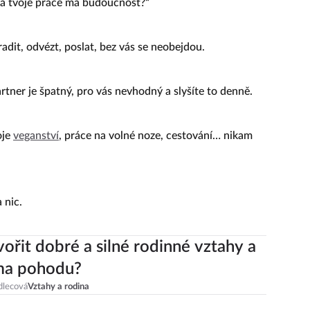
 ta tvoje práce má budoucnost?“
adit, odvézt, poslat, bez vás se neobejdou.
rtner je špatný, pro vás nevhodný a slyšíte to denně.
oje
veganství
, práce na volné noze, cestování… nikam
 nic.
vořit dobré a silné rodinné vztahy a
ma pohodu?
dlecová
Vztahy a rodina