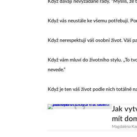
Když dávají nevyžádané rady. “Myslíš, že
Když vás neustále ke všemu potřebují. Por
Když nerespektují váš osobní život. Váš pa
Když vám mluví do životního stylu. „To tv
nevede.“
Když je ten váš život podle nich totálně na
Jak vyt
mít do
Magdaléna Ka