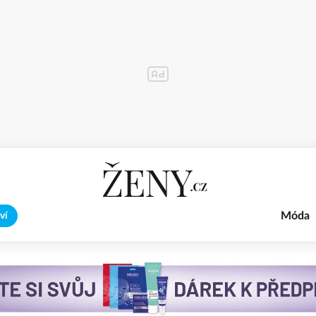
Móda
ví