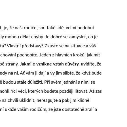
 je, že naši rodiče jsou také lidé, velmi podobní
dy mohou dělat chyby. Je dobré se zamyslet, co je
a? Vlastní představy? Zkuste se na situace a váš
h chování pochopíte. Jeden z hlavních kroků, jak mít
obě strany.
Jakmile vznikne vztah důvěry, uvidíte, že
edy na ní.
Ať vám ji dají a vy jim slibte, že když bude
ě budou stále důležití. Při svém jednání s nimi se
hli říci věci, kterých budete později litovat. Až zas
a chvíli uklidnit, nereagujte a pak jim klidně
ání ukáže vašim rodičům, že jste dostatečně zralí a