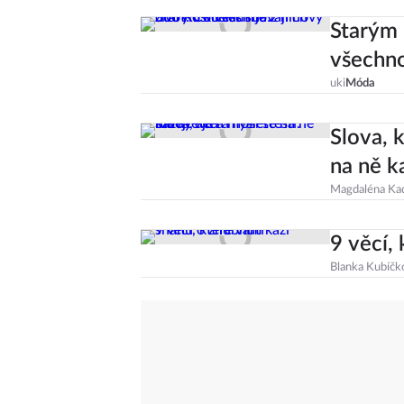
Starým 
všechno
uki
Móda
Slova, k
na ně k
Magdaléna Ka
9 věcí,
Blanka Kubíčk