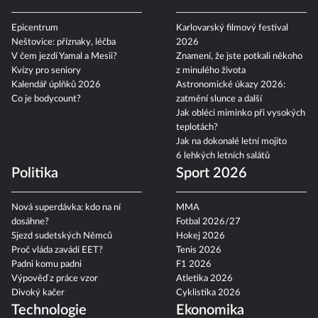
Epicentrum
Karlovarský filmový festival
Neštovice: příznaky, léčba
2026
V čem jezdí Yamal a Mesii?
Znamení, že jste potkali někoho
Kvízy pro seniory
z minulého života
Kalendář úplňků 2026
Astronomické úkazy 2026:
Co je bodycount?
zatmění slunce a další
Jak obléci miminko při vysokých
teplotách?
Jak na dokonalé letní mojito
6 lehkých letních salátů
Politika
Sport 2026
Nová superdávka: kdo na ní
MMA
dosáhne?
Fotbal 2026/27
Sjezd sudetských Němců
Hokej 2026
Proč vláda zavádí EET?
Tenis 2026
Padni komu padni
F1 2026
Výpověď z práce vzor
Atletika 2026
Divoký kačer
Cyklistika 2026
Technologie
Ekonomika