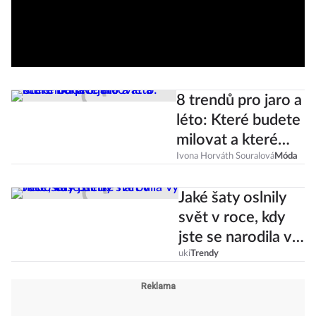
8 trendů pro jaro a
léto: Které budete
milovat a které
nenávidět?
Ivona Horváth Souralová
Móda
Jaké šaty oslnily
svět v roce, kdy
jste se narodila vy
nebo vaše děti?
uki
Trendy