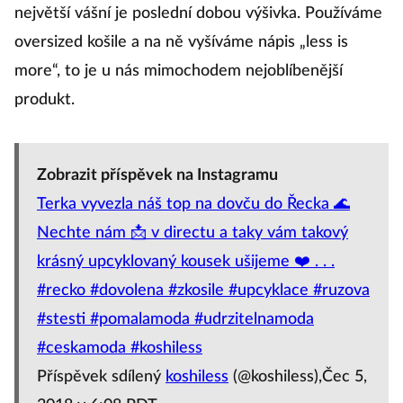
největší vášní je poslední dobou výšivka. Používáme
oversized košile a na ně vyšíváme nápis „less is
more“, to je u nás mimochodem nejoblíbenější
produkt.
Zobrazit příspěvek na Instagramu
Terka vyvezla náš top na dovču do Řecka 🌊
Nechte nám 📩 v directu a taky vám takový
krásný upcyklovaný kousek ušijeme ❤️ . . .
#recko #dovolena #zkosile #upcyklace #ruzova
#stesti #pomalamoda #udrzitelnamoda
#ceskamoda #koshiless
Příspěvek sdílený
koshiless
(@koshiless),Čec 5,