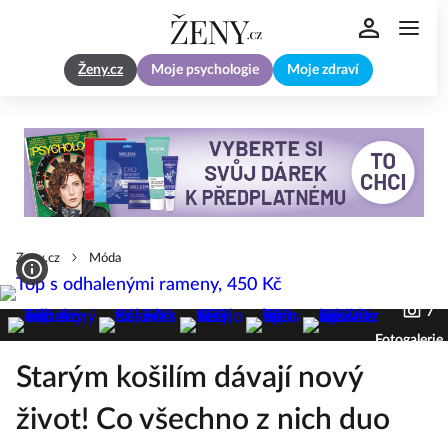
Ženy.cz
Moje psychologie
Moje zdraví
Zeny.cz
Móda
7
Fotogalerie
Starým košilím dávají nový
život! Co všechno z nich duo