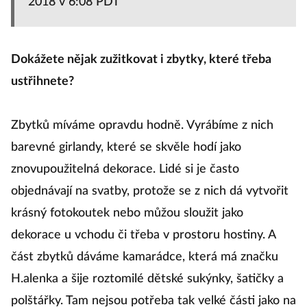
2018 v 6:08 PDT
Dokážete nějak zužitkovat i zbytky, které třeba
ustřihnete?
Zbytků míváme opravdu hodně. Vyrábíme z nich
barevné girlandy, které se skvěle hodí jako
znovupoužitelná dekorace. Lidé si je často
objednávají na svatby, protože se z nich dá vytvořit
krásný fotokoutek nebo můžou sloužit jako
dekorace u vchodu či třeba v prostoru hostiny. A
část zbytků dáváme kamarádce, která má značku
H.alenka a šije roztomilé dětské sukýnky, šatičky a
polštářky. Tam nejsou potřeba tak velké části jako na