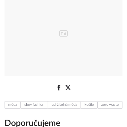
móda
slow fashion
udržitelná móda
košile
zero waste
Doporučujeme