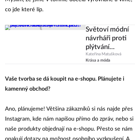
co jde které líp.
Světoví módní
návrháři proti
plýtvání
oblečením.
Kateřina Matušková
Krása a móda
Přichází
konečně éra
Vaše tvorba se dá koupit na e-shopu. Plánujete i
slow fashion?
kamenný obchod?
Ano, plánujeme! Většina zákazníků si nás najde přes
Instagram, kde nám napíšou přímo do zpráv, nebo si
naše produkty objednají na e-shopu. Přesto se nám
opakují dotazy na možnost osobního vyzkoušení. A