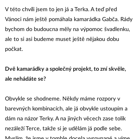
V této chvíli jsem to jen já a Terka. A teď před
Vánoci nám ještě pomáhala kamarádka Gabča. Rády
bychom do budoucna měly na výpomoc švadlenku,
ale to si asi budeme muset ještě nějakou dobu
počkat.
Dvě kamarádky a společný projekt, to zní skvěle,
ale nehádáte se?
Obvykle se shodneme. Někdy máme rozpory v
barevných kombinacích, ale já obvykle ustoupím a
dám na názor Terky. A na jiných věcech zase tolik
nezáleží Terce, takže si je udělám já podle sebe.
Myslím, že jsme v tomhle docela vyrovnané a víme,