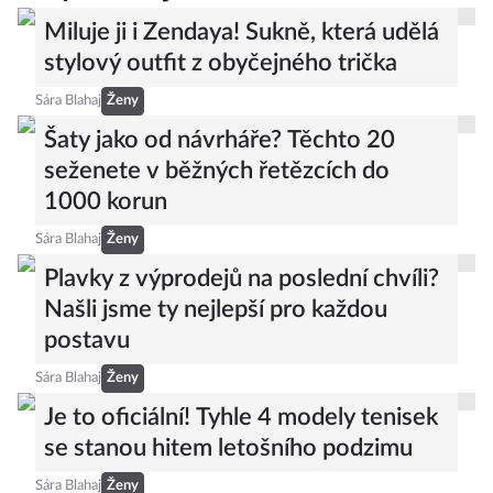
Miluje ji i Zendaya! Sukně, která udělá
stylový outfit z obyčejného trička
Sára Blahaj
Ženy
Šaty jako od návrháře? Těchto 20
seženete v běžných řetězcích do
1000 korun
Sára Blahaj
Ženy
Plavky z výprodejů na poslední chvíli?
Našli jsme ty nejlepší pro každou
postavu
Sára Blahaj
Ženy
Je to oficiální! Tyhle 4 modely tenisek
se stanou hitem letošního podzimu
Sára Blahaj
Ženy