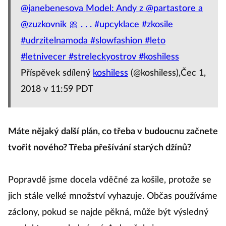
@janebenesova Model: Andy z @partastore a
@zuzkovnik 🎀 . . . #upcyklace #zkosile
#udrzitelnamoda #slowfashion #leto
#letnivecer #streleckyostrov #koshiless
Příspěvek sdílený
koshiless
(@koshiless),Čec 1,
2018 v 11:59 PDT
Máte nějaký další plán, co třeba v budoucnu začnete
tvořit nového? Třeba přešívání starých džínů?
Popravdě jsme docela vděčné za košile, protože se
jich stále velké množství vyhazuje. Občas používáme
záclony, pokud se najde pěkná, může být výsledný