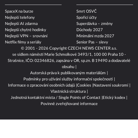
SpaceX na burze
Smrt OSVČ
Nejlepší telefony
Spořicí účty
Nejlepší AI zdarma
Superdávka – změny
Nejlepší chytré hodinky
Důchody 2027
Nejlepší VPN – srovnání
Minimální mzda 2027
Netflix filmy a seriály
Senior Pas – slevy
© 2001 - 2026 Copyright
CZECH NEWS CENTER a.s.
se sídlem náměstí Marie Schmolkové 3493/1, 100 00 Praha 10 -
Strašnice, IČO: 02346826, zapsána v OR, sp.zn. B 19490 a dodavatelé
obsahu
Autorská práva k publikovaným materiálům
Podmínky pro užívání služby informační společnosti
Informace o zpracování osobních údajů
Cookies
Nastavení soukromí
Vlastnická struktura
Jednotná kontaktní místa / Single Points of Contact
Etický kodex
Povinně zveřejňované informace