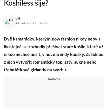
Koshiless šije?
uki
·
14. ledna 2019
16:45
Dvě kamarádky, kterým slow fashion nikdy nebyla
lhostejná, se rozhodly přešívat staré košile, které už
nikdo nechce nosit, v nové trendy kousky. Zvládnou
z nich vytvořit romantický top, šaty, sukně nebo
třeba látkové girlandy na svatbu.