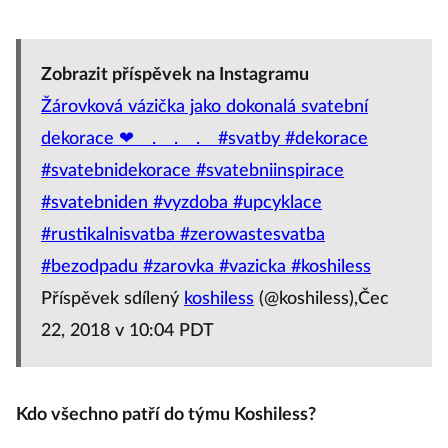
Zobrazit příspěvek na Instagramu
Žárovková vázička jako dokonalá svatební
dekorace ❤︎⠀ .⠀ .⠀ .⠀ #svatby #dekorace
#svatebnidekorace #svatebniinspirace
#svatebniden #vyzdoba #upcyklace
#rustikalnisvatba #zerowastesvatba
#bezodpadu #zarovka #vazicka #koshiless
Příspěvek sdílený
koshiless
(@koshiless),Čec
22, 2018 v 10:04 PDT
Kdo všechno patří do týmu Koshiless?