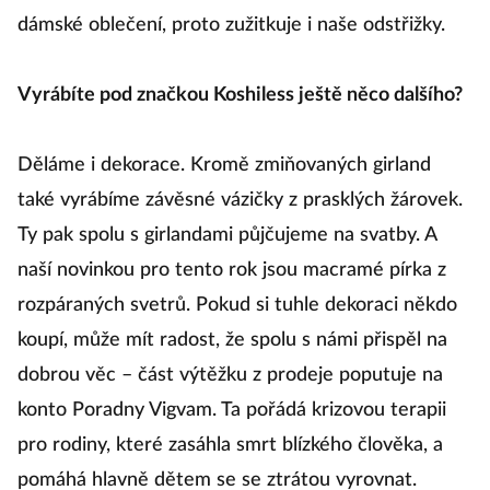
dámské oblečení, proto zužitkuje i naše odstřižky.
Vyrábíte pod značkou Koshiless ještě něco dalšího?
Děláme i dekorace. Kromě zmiňovaných girland
také vyrábíme závěsné vázičky z prasklých žárovek.
Ty pak spolu s girlandami půjčujeme na svatby. A
naší novinkou pro tento rok jsou macramé pírka z
rozpáraných svetrů. Pokud si tuhle dekoraci někdo
koupí, může mít radost, že spolu s námi přispěl na
dobrou věc – část výtěžku z prodeje poputuje na
konto Poradny Vigvam. Ta pořádá krizovou terapii
pro rodiny, které zasáhla smrt blízkého člověka, a
pomáhá hlavně dětem se se ztrátou vyrovnat.