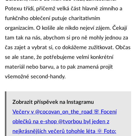
Potexu třídí, přičemž velká část hlavně zimního a
funkčního oblečení putuje charitativním
organizacím. O košile ale nikdo nejeví zájem. Čekají
tam tak na nás, abychom si pro ně mohly jednou za
čas zajet a vybrat si, co dokážeme zužitkovat. Občas
se ale stane, že potřebujeme velmi konkrétní
materiál nebo barvu, a to pak znamená projít
všemožné second-handy.
Zobrazit příspěvek na Instagramu
Večery v @cocovan_on_the_road 🌸 Focení
oblečků na e-shop @tvorbou byl jeden z
nejkrásnějších večerů tohohle léta 🌞 Foto: