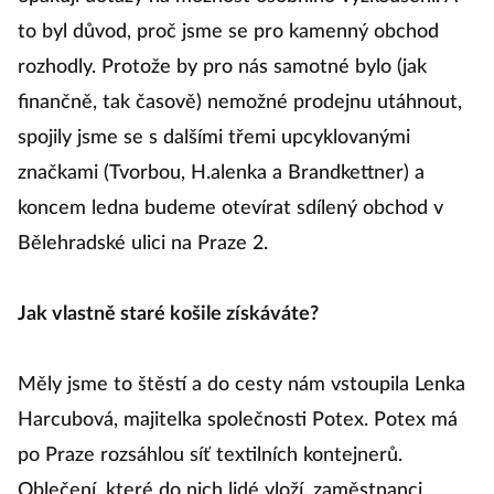
to byl důvod, proč jsme se pro kamenný obchod
rozhodly. Protože by pro nás samotné bylo (jak
finančně, tak časově) nemožné prodejnu utáhnout,
spojily jsme se s dalšími třemi upcyklovanými
značkami (Tvorbou, H.alenka a Brandkettner) a
koncem ledna budeme otevírat sdílený obchod v
Bělehradské ulici na Praze 2.
Jak vlastně staré košile získáváte?
Měly jsme to štěstí a do cesty nám vstoupila Lenka
Harcubová, majitelka společnosti Potex. Potex má
po Praze rozsáhlou síť textilních kontejnerů.
Oblečení, které do nich lidé vloží, zaměstnanci