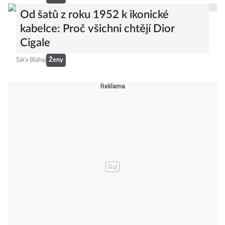
Od šatů z roku 1952 k ikonické
kabelce: Proč všichni chtějí Dior
Cigale
Sára Blahaj
Ženy