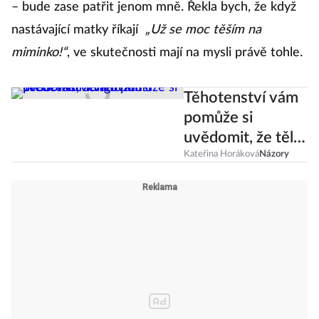
– bude zase patřit jenom mně. Řekla bych, že když
nastávající matky říkají
„Už se moc těším na
miminko!“
, ve skutečnosti mají na mysli právě tohle.
Těhotenství vám
pomůže si
uvědomit, že tělo
musí především
Kateřina Horáková
Názory
fungovat