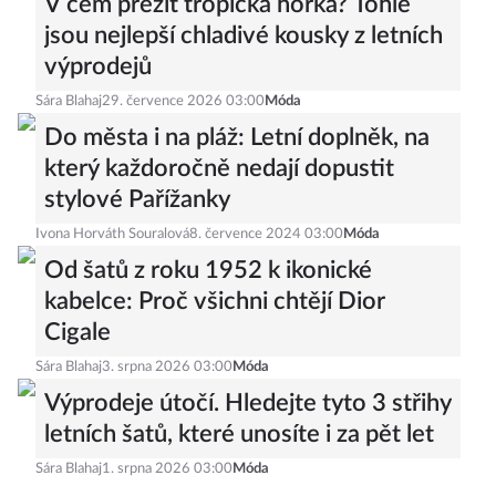
V čem přežít tropická horka? Tohle
jsou nejlepší chladivé kousky z letních
výprodejů
Sára Blahaj
29. července 2026 03:00
Móda
Do města i na pláž: Letní doplněk, na
který každoročně nedají dopustit
stylové Pařížanky
Ivona Horváth Souralová
8. července 2024 03:00
Móda
Od šatů z roku 1952 k ikonické
kabelce: Proč všichni chtějí Dior
Cigale
Sára Blahaj
3. srpna 2026 03:00
Móda
Výprodeje útočí. Hledejte tyto 3 střihy
letních šatů, které unosíte i za pět let
Sára Blahaj
1. srpna 2026 03:00
Móda