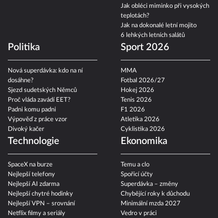
Jak obléci miminko při vysokých
teplotách?
Jak na dokonalé letní mojito
6 lehkých letních salátů
Politika
Sport 2026
Nová superdávka: kdo na ní
MMA
dosáhne?
Fotbal 2026/27
Sjezd sudetských Němců
Hokej 2026
Proč vláda zavádí EET?
Tenis 2026
Padni komu padni
F1 2026
Výpověď z práce vzor
Atletika 2026
Divoký kačer
Cyklistika 2026
Technologie
Ekonomika
SpaceX na burze
Temu a clo
Nejlepší telefony
Spořicí účty
Nejlepší AI zdarma
Superdávka – změny
Nejlepší chytré hodinky
Chybějící roky k důchodu
Nejlepší VPN – srovnání
Minimální mzda 2027
Netflix filmy a seriály
Vedro v práci