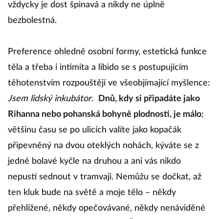
vždycky je dost špinavá a nikdy ne úplně
bezbolestná.
Preference ohledně osobní formy, estetická funkce
těla a třeba i intimita a libido se s postupujícím
těhotenstvím rozpouštějí ve všeobjímající myšlence:
Jsem lidský inkubátor
.
Dnů, kdy si připadáte jako
Rihanna nebo pohanská bohyně plodnosti, je málo
;
většinu času se po ulicích valíte jako kopačák
připevněný na dvou oteklých nohách, kýváte se z
jedné bolavé kyčle na druhou a ani vás nikdo
nepustí sednout v tramvaji. Nemůžu se dočkat, až
ten kluk bude na světě a moje tělo – někdy
přehlížené, někdy opečovávané, někdy nenáviděné