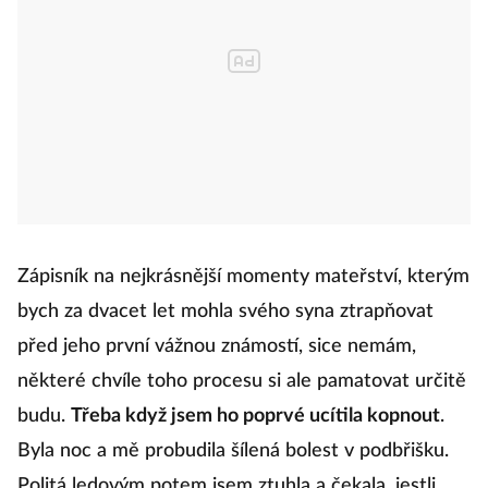
Zápisník na nejkrásnější momenty mateřství, kterým
bych za dvacet let mohla svého syna ztrapňovat
před jeho první vážnou známostí, sice nemám,
některé chvíle toho procesu si ale pamatovat určitě
budu.
Třeba když jsem ho poprvé ucítila kopnout
.
Byla noc a mě probudila šílená bolest v podbřišku.
Politá ledovým potem jsem ztuhla a čekala, jestli