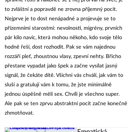
správně rostl a nakonec se z něj prorval na svět, je
to zvláštní a popravdě ne zrovna příjemný pocit.
Nejprve je to dost nenápadné a projevuje se to
přízemními starostmi: nevolnosti, migrény, prvních
pár kilo navíc, která mohou někoho, kdo svoje tělo
hodně řeší, dost rozhodit. Pak se vám najednou
rozzáří pleť, zhoustnou vlasy, zpevní nehty. Břicho
přestane vypadat jako špek a začne vysílat jasný
signál, že čekáte dítě. Všichni vás chválí, jak vám to
sluší a gratulují vám k tomu, že jste minimálně
jednou úspěšně měli sex. Chvíli je všechno super.
Ale pak se ten zprvu abstraktní pocit začne konečně
zhmotňovat.
Empatická