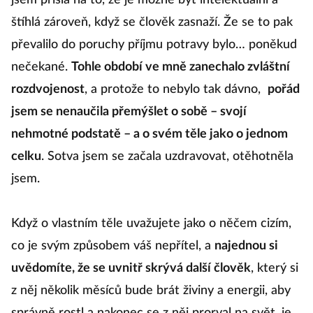
jsem přišla na to, že je možné být intelektuální a
štíhlá zároveň, když se člověk zasnaží. Že se to pak
převalilo do poruchy příjmu potravy bylo… poněkud
nečekané.
Tohle období ve mně zanechalo zvláštní
rozdvojenost
, a protože to nebylo tak dávno,
pořád
jsem se nenaučila přemýšlet o sobě – svojí
nehmotné podstatě – a o svém těle jako o jednom
celku
. Sotva jsem se začala uzdravovat, otěhotněla
jsem.
Když o vlastním těle uvažujete jako o něčem cizím,
co je svým způsobem váš nepřítel, a
najednou si
uvědomíte, že se uvnitř skrývá další člověk
, který si
z něj několik měsíců bude brát živiny a energii, aby