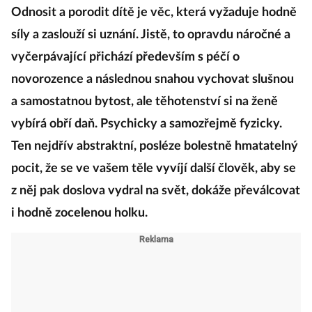
Odnosit a porodit dítě je věc, která vyžaduje hodně
síly a zaslouží si uznání. Jistě, to opravdu náročné a
vyčerpávající přichází především s péčí o
novorozence a následnou snahou vychovat slušnou
a samostatnou bytost, ale těhotenství si na ženě
vybírá obří daň. Psychicky a samozřejmě fyzicky.
Ten nejdřív abstraktní, posléze bolestně hmatatelný
pocit, že se ve vašem těle vyvíjí další člověk, aby se
z něj pak doslova vydral na svět, dokáže převálcovat
i hodně zocelenou holku.