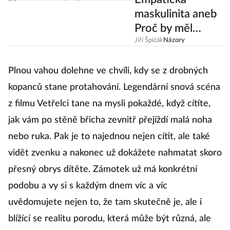
maskulinita aneb
Proč by měl
nastávající otec
Jiří Špičák
Názory
číst Knausgårda?
Plnou vahou dolehne ve chvíli, kdy se z drobných
kopanců stane protahování. Legendární snová scéna
z filmu Vetřelci tane na mysli pokaždé, když cítíte,
jak vám po stěně břicha zevnitř přejíždí malá noha
nebo ruka. Pak je to najednou nejen cítit, ale také
vidět zvenku a nakonec už dokážete nahmatat skoro
přesný obrys dítěte. Zámotek už má konkrétní
podobu a vy si s každým dnem víc a víc
uvědomujete nejen to, že tam skutečně je, ale i
blížící se realitu porodu, která může být různá, ale