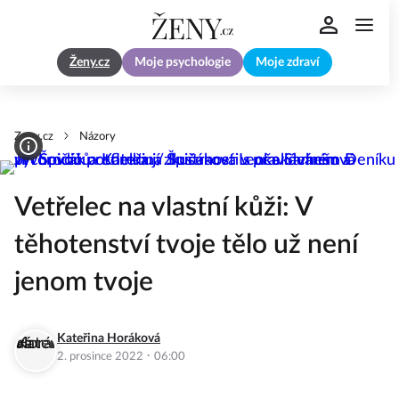
Ženy.cz
Moje psychologie
Moje zdraví
Zeny.cz
Názory
Vetřelec na vlastní kůži: V
těhotenství tvoje tělo už není
jenom tvoje
Kateřina Horáková
·
2. prosince 2022
06:00