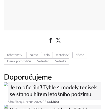
těhotenství
bolest
tělo
mateřství
břicho
Deník prvorodičů
Vetřelec
Vetřelci
Doporučujeme
Je to oficiální! Tyhle 4 modely tenisek
se stanou hitem letošního podzimu
Sára Blahaj
4. srpna 2026 03:00
Móda