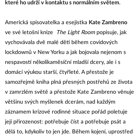
které ho udrží v kontaktu s normálním světem
.
Americká spisovatelka a esejistka
Kate Zambreno
ve své letošní knize
The Light Room
popisuje, jak
vychovávala dvě malé děti během covidových
lockdownů v New Yorku a jak bojovala nejenom s
nespavostí několikaměsíční mladší dcery, ale i s
domácí výukou starší, čtyřleté. A přestože je
samozřejmě kniha plná přesných postřehů ze života
v zamrzlém světě a přestože Kate Zambreno věnuje
většinu svých myšlenek dcerám, nad každým
záznamem krizové rodinné situace pořád poletuje
její přirozenost: potřebuje číst a potřebuje psát a
dělá to, kdykoliv to jen jde. Během kojení, uprostřed