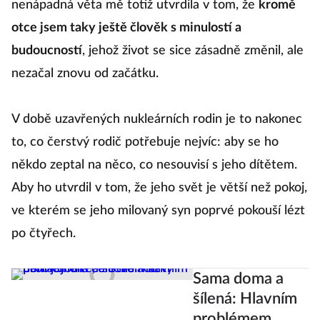
nenápadná věta mě totiž utvrdila v tom, že
kromě
otce jsem taky ještě člověk s minulostí a
budoucností
, jehož život se sice zásadně změnil, ale
nezačal znovu od začátku.
V době uzavřených nukleárních rodin je to nakonec
to, co čerstvý rodič potřebuje nejvíc: aby se ho
někdo zeptal na něco, co nesouvisí s jeho dítětem.
Aby ho utvrdil v tom, že jeho svět je větší než pokoj,
ve kterém se jeho milovaný syn poprvé pokouší lézt
po čtyřech.
Sama doma a
šílená: Hlavním
problémem