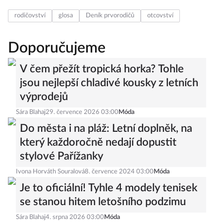
rodičovství
glosa
Deník prvorodičů
otcovství
Doporučujeme
V čem přežít tropická horka? Tohle
jsou nejlepší chladivé kousky z letních
výprodejů
Sára Blahaj
29. července 2026 03:00
Móda
Do města i na pláž: Letní doplněk, na
který každoročně nedají dopustit
stylové Pařížanky
Ivona Horváth Souralová
8. července 2024 03:00
Móda
Je to oficiální! Tyhle 4 modely tenisek
se stanou hitem letošního podzimu
Sára Blahaj
4. srpna 2026 03:00
Móda