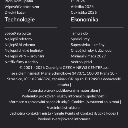
Padni komu padni
F1 2026
Výpověď z práce vzor
Atletika 2026
Divoký kačer
Cyklistika 2026
Technologie
Ekonomika
SpaceX na burze
Temu a clo
Nejlepší telefony
Spořicí účty
Nejlepší AI zdarma
Superdávka – změny
Nejlepší chytré hodinky
Chybějící roky k důchodu
Nejlepší VPN – srovnání
Minimální mzda 2027
Netflix filmy a seriály
Vedro v práci
© 2001 - 2026 Copyright
CZECH NEWS CENTER a.s.
se sídlem náměstí Marie Schmolkové 3493/1, 100 00 Praha 10 -
Strašnice, IČO: 02346826, zapsána v OR, sp.zn. B 19490 a dodavatelé
obsahu
Autorská práva k publikovaným materiálům
Podmínky pro užívání služby informační společnosti
Informace o zpracování osobních údajů
Cookies
Nastavení soukromí
Vlastnická struktura
Jednotná kontaktní místa / Single Points of Contact
Etický kodex
Povinně zveřejňované informace