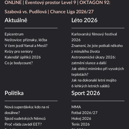
ONLINE
Eventový prostor Level 9
OKTAGON 92:
Szabová vs. Pudilová
Chance Liga 2026/27
Aktuálně
Léto 2026
Epicentrum
Karlovarský filmový festival
Neštovice: příznaky, léčba
2026
V čem jezdí Yamal a Mesii?
Znamení, že jste potkali někoho
Kvízy pro seniory
z minulého života
Kalendář úplňků 2026
Astronomické úkazy 2026:
Co je bodycount?
zatmění slunce a další
Jak obléci miminko při vysokých
teplotách?
Jak na dokonalé letní mojito
6 lehkých letních salátů
Politika
Sport 2026
Nová superdávka: kdo na ní
MMA
dosáhne?
Fotbal 2026/27
Sjezd sudetských Němců
Hokej 2026
Proč vláda zavádí EET?
Tenis 2026