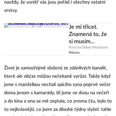
navždy, že uvnitř vás jsou pořád i všechny ostatní
vrstvy.
Je mi třicet.
Znamená to, že
si musím
konečně pořídit
Kristýna Dobeš Moučková
Názory
dítě a zahodit
své sny?
Život je samozřejmě složený ze zdánlivých banalit,
které ale občas můžou nečekaně vyrůst. Takže když
jsme s manželkou nechali spícího syna poprvé večer
doma jenom s kamarády, šli jsme ve dvou na večeři
a do kina a ona se mě zeptala, co zrovna čtu, bylo to
to nejkrásnější, co jsem za dlouhé týdny slyšel: tahle