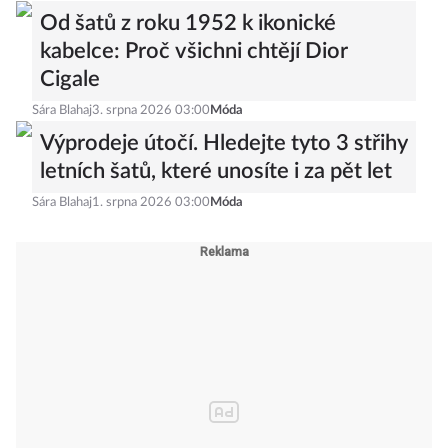
Od šatů z roku 1952 k ikonické
kabelce: Proč všichni chtějí Dior
Cigale
Sára Blahaj
3. srpna 2026 03:00
Móda
Výprodeje útočí. Hledejte tyto 3 střihy
letních šatů, které unosíte i za pět let
Sára Blahaj
1. srpna 2026 03:00
Móda